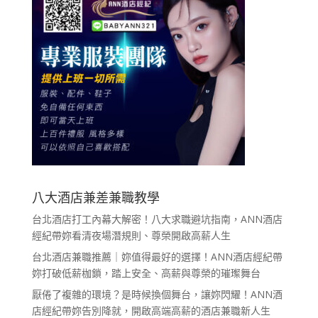
八大酒店兼差兼職教學
台北酒店打工內幕大解密！八大求職避坑指南，ANN酒店
經紀帶妳看清夜場潛規則、尊榮開啟高薪人生
台北酒店兼職推薦｜妳值得最好的選擇！ANN酒店經紀帶
妳打破低薪枷鎖，踏上安全、高薪與尊榮的璀璨舞台
厭倦了複雜的環境？是時候換個舞台，讓妳閃耀！ANN酒
店經紀帶妳告別降就，開啟高端高薪的酒店兼職新人生