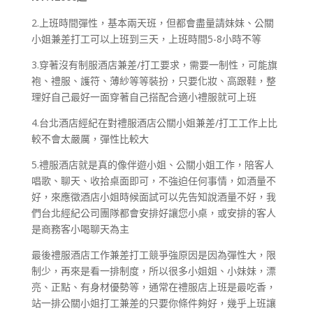
2.上班時間彈性，基本兩天班，但都會盡量請妹妹、公關
小姐兼差打工可以上班到三天，上班時間5-8小時不等
3.穿著沒有制服酒店兼差/打工要求，需要一制性，可能旗
袍、禮服、護符、薄紗等等裝扮，只要化妝、高跟鞋，整
理好自己最好一面穿著自己搭配合適小禮服就可上班
4.台北酒店經紀在對禮服酒店公關小姐兼差/打工工作上比
較不會太嚴厲，彈性比較大
5.禮服酒店就是真的像伴遊小姐、公關小姐工作，陪客人
唱歌、聊天、收拾桌面即可，不強迫任何事情，如酒量不
好，來應徵酒店小姐時候面試可以先告知說酒量不好，我
們台北經紀公司團隊都會安排好讓您小桌，或安排的客人
是商務客小喝聊天為主
最後禮服酒店工作兼差打工競爭強原因是因為彈性大，限
制少，再來是看一排制度，所以很多小姐姐、小妹妹，漂
亮、正點、有身材優勢等，通常在禮服店上班是最吃香，
站一排公關小姐打工兼差的只要你條件夠好，幾乎上班讓