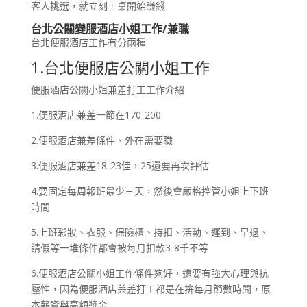
客人挑選，就立刻上桌開始賺錢
台北公關變服酒店小姐工作/兼職
台北便服酒店工作有分兩種
1.台北便服店公關小姐工作
便服酒店公關小姐兼差打工工作介紹
1.便服酒店兼差一節在170-200
2.便服酒店兼差條件、外在需要職
3.便服酒店兼差18-23佳，25還要再次評估
4.要固定每周報班最少三天，然後會嚴格控管小姐上下班
時間
5.上班彩妝、衣服、保險櫃、持扣、活動、遲到、早退、
請假等一堆條件都會被每月扣款3-8千不等
6.便服酒店公關小姐工作條件夠好，還要有強大心理與抗
壓性，因為便服酒店兼差打工都是在拚每月節數時間，原
本薪資與高額獎金