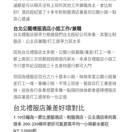
議都是可以隔天沒有上班的其他工作兼職為主，會比較
好!! 酒店經紀當了十多年對制服酒店兼差的公關小姐一點
良心建議
台北公關禮服
酒
店小姐工作/兼職
台北禮服店競爭力根據我們台北經紀公司來看，其實比制
服店、公主店兼職/打工競爭力高太多
因為台北禮服店太多間，公關小姐兼職/兼差/打工一堆，
都上兩到三天班都超過兩個月薪水，本身在禮服店小姐工
作只要年紀沒超過三十五身材還行都可入門
但因為禮服店百分之八十基本小姐、妹妹來當公關小姐兼
差打工一堆，專櫃小姐、平常上班族、餐飲店打工兼差妹
妹，這些各行各業想要多賺一點錢的妹妹都會選擇禮服店
酒店兼差打工還保有一份正值
台北禮服店兼差好壞對比
1.10分鐘為一節比便服酒店、制服酒店、公主酒店來的高
很多 200-230條件更好可能更高平均一小時薪水都在
NT:12000起