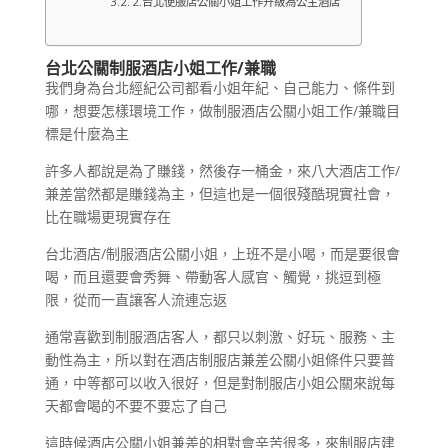
2.台北便服店公關小姐工作升級為公主酒店
台北公關制服酒店小姐工作/兼職
我們身為台北經紀公司都看小姐年紀、自己能力、條件到
哪，想要怎樣環境工作，做制服酒店公關小姐工作/兼職目
標是什麼為主
許多人都說是為了賺錢，然後存一桶金，來八大酒店工作/
兼差當然都是賺錢為主，但這也是一個很殘酷現實社會，
比在職場更現實存在
台北酒店/制服酒店公關小姐，上班不是小喝，而是要很會
喝，而且還要會秀舞、帶動客人感官、觸覺，挑逗到極
限，從而一直讓客人流連忘返
通常喜歡到制服酒店客人，都只以刺激、好玩、服務、主
動性為主，所以對在酒店制服店兼差公關小姐條件只要普
通，中等都可以收入很好，但是對制服店小姐公關來說每
天都會喝的不要不要忘了自己
這時候酒店公關小姐兼差的相對會辛苦很多，來制服店建