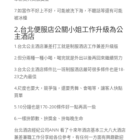
7.如當作不好上不好，可能被洗下海，不聽話等還有可能
被冰檯
2.台北便服店公關小姐工作升級為公
主酒店
1.台北公主酒店兼差打工就是制服酒店工作兼差升級版
2.但分兩種一種小喝，喝完就是外出以後再回來繼續努力
3.台北公主酒店條件比一班制服酒店嚴苛很多條件也是18-
23之內最佳
4.尺度也要大，競爭強，還要秀舞、會喝等，讓客人快點
買單
5.10分鐘也是170-200條件好一點再高一些
6.一樣拚節數、拚獎金、拚每晚生命
台北酒店經紀公司ANN 看了十來年酒店基本三大八大酒店
兼差兼職工作分享給各位參考，有任何一方面有興趣歡迎