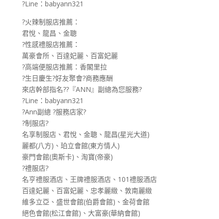
?Line：babyann321
?火辣制服店推薦：
君悅、龍昌、金聰
?性感禮服店推薦：
萬豪會所、百達妃麗、百富妃麗
?高端便服店推薦：香閣里拉
?生日慶生?好友聚會?商務應酬
來店幹部指名??『ANN』副總為您服務?
?Line：babyann321
?Ann副總 ?服務店家?
?制服店?
名享制服店、君悅、金聰、龍昌(星光大道)
麗都(八方)、珀立會館(東方情人)
豪門會館(奧斯卡)、淘寶(帝豪)
?禮服店?
名亨禮服酒店、王牌禮服酒店、101禮服酒店
百達妃麗、百富妃麗、忠孝麗緻、敦南麗緻
維多立亞、盛世會館(伯爵會館)、金荷會館
絕色會館(松江會館)、大富豪(華納會館)