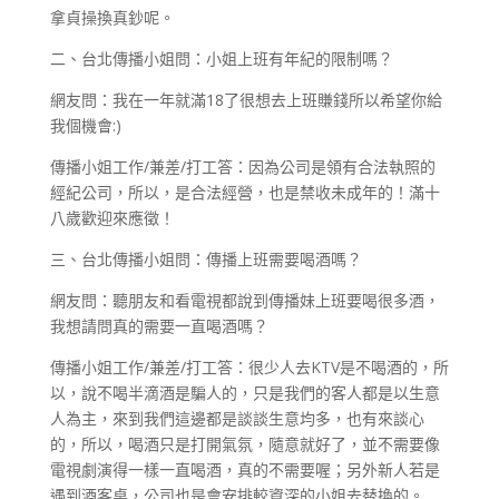
拿貞操換真鈔呢。
二、台北傳播小姐問：小姐上班有年紀的限制嗎？
網友問：我在一年就滿18了很想去上班賺錢所以希望你給
我個機會:)
傳播小姐工作/兼差/打工答：因為公司是領有合法執照的
經紀公司，所以，是合法經營，也是禁收未成年的！滿十
八歲歡迎來應徵！
三、台北傳播小姐問：傳播上班需要喝酒嗎？
網友問：聽朋友和看電視都說到傳播妹上班要喝很多酒，
我想請問真的需要一直喝酒嗎？
傳播小姐工作/兼差/打工答：很少人去KTV是不喝酒的，所
以，說不喝半滴酒是騙人的，只是我們的客人都是以生意
人為主，來到我們這邊都是談談生意均多，也有來談心
的，所以，喝酒只是打開氣氛，隨意就好了，並不需要像
電視劇演得一樣一直喝酒，真的不需要喔；另外新人若是
遇到酒客桌，公司也是會安排較資深的小姐去替換的。