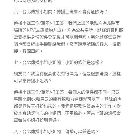
可以幫您預約安排的。
六、台北傳播小姐問：傳播上班會不會有危險呀？
傳播小姐工作/兼差/打工答：我們上班的地點均為北縣市
場所的KTV(去錢櫃約九成)，均為公共場所，顧客消費也都
需要提供身份證件登記後才可以開包廂，另外顧客需要伴
唱也都會經由手機聯絡我們，沒有顯示號碼的客人一律拒
接，客源單純。
七、台北傳播小姐小姐問：小姐的條件是怎樣？
網友問：我沒有很高也沒有很漂亮，但是很想賺錢，這樣
可以當傳播小姐嗎？
傳播小姐工作/兼差/打工答：每個人的條件都不同，只要
整體比例ok和最要的擁有親和力這樣就可以了，其餘的也
都是靠後天打扮出來的，我們是服務性質為主的工作，對
於本身缺乏信心的小姐們，不用擔心，若來上班的話都會
幫每位小姐打扮到最好。
八、台北傳播小姐小姐問：傳播可以兼差嗎？