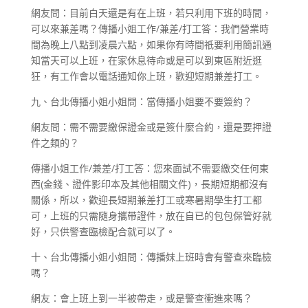
網友問：目前白天還是有在上班，若只利用下班的時間，
可以來兼差嗎？傳播小姐工作/兼差/打工答：我們營業時
間為晚上八點到凌晨六點，如果你有時間祇要利用簡訊通
知當天可以上班，在家休息待命或是可以到東區附近逛
狂，有工作會以電話通知你上班，歡迎短期兼差打工。
九、台北傳播小姐小姐問：當傳播小姐要不要簽約？
網友問：需不需要繳保證金或是簽什麼合約，還是要押證
件之類的？
傳播小姐工作/兼差/打工答：您來面試不需要繳交任何東
西(金錢、證件影印本及其他相關文件)，長期短期都沒有
關係，所以，歡迎長短期兼差打工或寒暑期學生打工都
可，上班的只需隨身攜帶證件，放在自已的包包保管好就
好，只供警查臨檢配合就可以了。
十、台北傳播小姐小姐問：傳播妹上班時會有警查來臨檢
嗎？
網友：會上班上到一半被帶走，或是警查衝進來嗎？