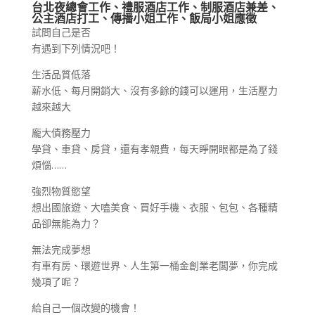
台北夜總會工作、禮服酒店工作、制服酒店兼差、
公主酒店打工、傳播小姐工作、飯局小姐應徵
試問自己是否
有遇到下列情況吧！
生活品質低落
薪水低、每月開銷大、沒有多餘的錢可以運用，生活壓力
越來越大
龐大債務壓力
學貸、車貸、房貸，還有孝親費，每天睜開眼都是為了錢
煩惱……
強烈物質慾望
想出國旅遊、大嗑美食、買好手機、衣服、包包、各種精
品卻無能為力？
無法完成夢想
有車有房、環遊世界、人生第一桶金創業老闆夢，你完成
幾項了呢？
給自己一個改變的機會！