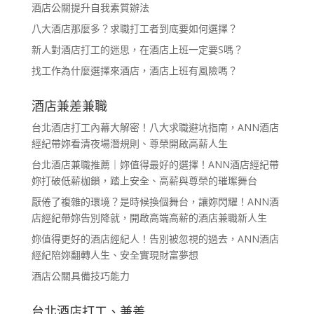
酒店公關提升自我素質辦法
八大酒店那麼多？求職打工者到底要如何選擇？
新人對酒店打工的迷思，在酒店上班一定要S嗎？
找工作為什麼選擇來酒店，酒店上班有風險嗎？
酒店兼差兼職
台北酒店打工內幕大解密！八大求職避坑指南，ANN酒店
經紀帶妳看清夜場潛規則、尊榮開啟高薪人生
台北酒店兼職推薦｜妳值得最好的選擇！ANN酒店經紀帶
妳打破低薪枷鎖，踏上安全、高薪與尊榮的璀璨舞台
厭倦了複雜的環境？是時候換個舞台，讓妳閃耀！ANN酒
店經紀帶妳告別降就，開啟高端高薪的酒店兼職新人生
妳值得更好的酒店經紀人！告別被忽視的過去，ANN酒店
經紀陪妳翻轉人生、安全實現財富夢想
酒店公關具備技巧能力
台北酒店打工、兼差