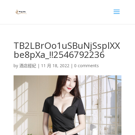
TB2LBrOo1uSBuNjSsplXX
be8pXa_!!2546792236
by
酒店經紀
|
11 月 18, 2022
|
0 comments