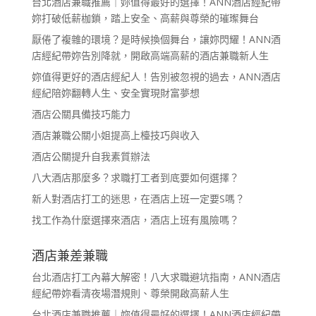
台北酒店兼職推薦｜妳值得最好的選擇！ANN酒店經紀帶
妳打破低薪枷鎖，踏上安全、高薪與尊榮的璀璨舞台
厭倦了複雜的環境？是時候換個舞台，讓妳閃耀！ANN酒
店經紀帶妳告別降就，開啟高端高薪的酒店兼職新人生
妳值得更好的酒店經紀人！告別被忽視的過去，ANN酒店
經紀陪妳翻轉人生、安全實現財富夢想
酒店公關具備技巧能力
酒店兼職公關小姐提高上檯技巧與收入
酒店公關提升自我素質辦法
八大酒店那麼多？求職打工者到底要如何選擇？
新人對酒店打工的迷思，在酒店上班一定要S嗎？
找工作為什麼選擇來酒店，酒店上班有風險嗎？
酒店兼差兼職
台北酒店打工內幕大解密！八大求職避坑指南，ANN酒店
經紀帶妳看清夜場潛規則、尊榮開啟高薪人生
台北酒店兼職推薦｜妳值得最好的選擇！ANN酒店經紀帶