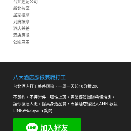
台北經紀公司
新北按摩
居家按摩
到府按摩
酒店兼差
酒店應徵
公關兼差
八大酒店應徵兼職打工
台北酒店打工兼差應徵，一周一天起10分鐘200
不簽約，不押證件，彈性上班，專業優質團隊帶領培訓，
讓你擴展人脈，提高身活品質，專業酒店經紀人ANN 歡迎
LINE:
@babyann
詢問