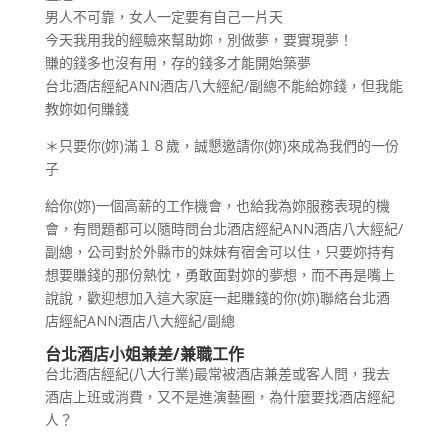
男人不可靠，女人一定要有自己一片天
今天我用我的經驗來幫助妳，別做夢，要實現夢！
賺的錢多也沒有用，存的錢多才能開始築夢
台北酒店經紀ANN酒店八大經紀/副總不能給妳錢，但我能
教妳如何賺錢
＊只要你(妳)滿１８歲，誠懇邀請你(妳)來成為我們的一份
子
給你(妳)一個高薪的工作機會，也給我為妳服務表現的機
會，有問題都可以隨時問台北酒店經紀ANN酒店八大經紀/
副總，公司對於外縣市的妹妹有宿舍可以住，只要妳持有
想要賺錢的那份熱忱，勇敢面對妳的夢想，而不再是嘴上
說說，歡迎想加入這大家庭一起賺錢的你(妳)聯絡台北酒
店經紀ANN酒店八大經紀/副總
台北酒店小姐兼差/兼職工作
台北酒店經紀(八大行業)最常被酒店兼差或客人問，我去
酒店上班或消費，又不是進演藝圈，為什麼要找酒店經紀
人？