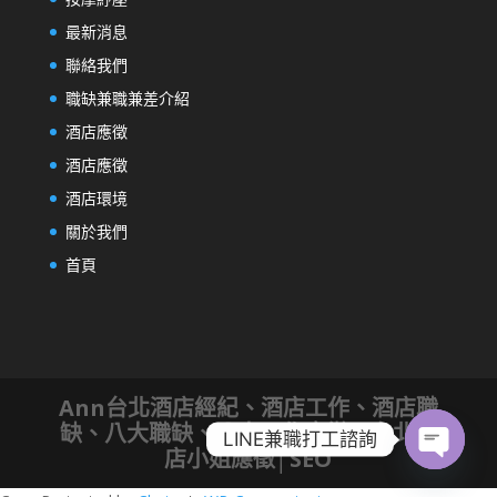
最新消息
聯絡我們
職缺兼職兼差介紹
酒店應徵
酒店應徵
酒店環境
關於我們
首頁
Ann台北酒店經紀、酒店工作、酒店職
缺、八大職缺、八大工作應徵，台北酒
LINE兼職打工諮詢
店小姐應徵│
SEO
Open
chaty