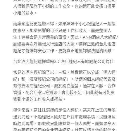
人很難保障旗下小姐的工作安全，有的還可能會擅自挪用
小姐的薪水。
而藥頭經紀更是碰不得，如果妹妹不小心跟經紀人一起接
觸毒品，那麼影響的可不只是工作和收入，而是整個人
生！這將會是非常嚴重的事情。因此，ANN酒店八大經紀/
副總要再次呼籲想入行酒店的大家，選擇正派的台北酒店
經紀才能讓妳安心工作，更能真正地幫妳解決經濟困難。
台北酒店經紀選擇重點2：酒店經紀人有跟經紀公司為佳
常見的酒店經紀除了以上三種，其實還可以分成「個人經
紀」和「酒店經紀公司的經紀」，所謂的個人經紀代表沒
有依靠酒店經紀公司，屬於獨立經營，通常在人脈、合作
管道、配合店家…等資源上會比較不足，因此就有可能影
響到小姐的工作收入或權益。
舉例來說，當妹妹選擇的是個人經紀，某天在上班的時候
遇到問題，不過經紀人剛好在外縣市處理事情，沒辦法及
時趕到現場，那麼就只能讓妹妹一個人面對。而如果今天
是有跟經紀公司的台北酒店經紀，就可以請其他的夥伴來