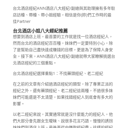
台北酒店經紀ANN酒店八大經紀/副總與其助理擁有多年駐
店訪檯、帶檯、帶小姐經驗，相信是你(妳)們工作時的最
佳Partner
台北酒店小姐八大經紀推薦
想要到酒店上班，最首要的工作就是找一位酒店經紀人，
然而台北的酒店經紀百百種，妹妹們一定要特別小心，除
了是幫助自己盡快達成賺錢的目標，更是為了保障人身安
全，接下來，ANN酒店八大經紀/副總就帶大家瞭解挑選台
北酒店經紀的三個重點。
台北酒店經紀選擇重點1：不找藥頭經紀、老二經紀
在之前的文章有介紹過酒店經紀的類型，除了專業正派的
經紀之外，還有藥頭經紀、老二經紀這兩種，不過很多妹
妹們可能還是不太清楚，如果找錯經紀人到底會有多大的
影響。
以老二經紀來說，其實通常就是沒什麼能力的經紀人，他
們大部分會先跟女生曖昧、說很多花言巧語，慢慢的誘拐
妹妹們到酒店上班，最後再從中賺取經紀費，這樣的經紀