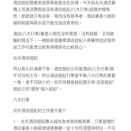
酒店經紀簡單來說答案就是出在這裡，今天到台北酒店兼
職上班或消費假設沒有酒店經紀(八大行業)這間中間角
色，那麼就只有店家，等同沒有競爭者，酒店兼差小姐的
福利制度與薪水就只能任由店家宰割。
酒店(八大行業)兼差小姐在沒有管道、沒有經驗、又怕被
騙的情況下，一開始有個專業酒店經紀人帶著妳找店幫你
談工作可能會比較有保障妳也比較安心。
台北酒店經紀
所以長久的演變下來，酒店經紀公司是酒店(八大行業)密
不可分的工作，所以酒店經紀行業是平衡八大行業的重要
一角。是不可缺少的。另外同樣是經紀還分為”店家經紀”
經紀公司”還有”個人經紀”。
八大行業
另外酒店經紀的工作是什麼??
1、 台北酒店經紀應以誠信為本與信賴為實：只要是關於
酒店兼差小姐薪資或帳務都一定十分的清楚與明白，不可