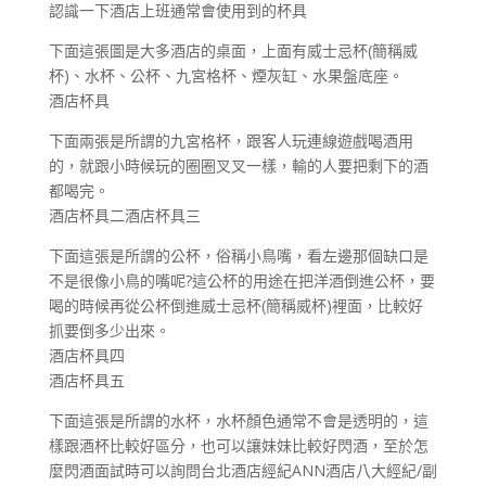
認識一下酒店上班通常會使用到的杯具
下面這張圖是大多酒店的桌面，上面有威士忌杯(簡稱威
杯)、水杯、公杯、九宮格杯、煙灰缸、水果盤底座。
酒店杯具
下面兩張是所謂的九宮格杯，跟客人玩連線遊戲喝酒用
的，就跟小時候玩的圈圈叉叉一樣，輸的人要把剩下的酒
都喝完。
酒店杯具二酒店杯具三
下面這張是所謂的公杯，俗稱小鳥嘴，看左邊那個缺口是
不是很像小鳥的嘴呢?這公杯的用途在把洋酒倒進公杯，要
喝的時候再從公杯倒進威士忌杯(簡稱威杯)裡面，比較好
抓要倒多少出來。
酒店杯具四
酒店杯具五
下面這張是所謂的水杯，水杯顏色通常不會是透明的，這
樣跟酒杯比較好區分，也可以讓妹妹比較好閃酒，至於怎
麼閃酒面試時可以詢問台北酒店經紀ANN酒店八大經紀/副