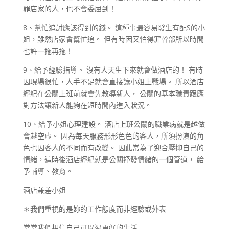
罪店家的人，也不會委屈到！
8、幫忙追討應該得到的錢。 這種事最容易發生有配S的小
姐，雖然店家會幫忙追。 但有時因又怕得罪幹部所以時間
也許一拖再拖！
9、給予經驗指導。 沒有人天生下來就會做酒店的！ 有時
因現場很忙，人手不足就會直接讓小姐上戰場。 所以酒店
經紀在公關上班前就會先教導新人， 公關的基本職責跟應
對方法讓新人能夠在短時間內進入狀況。
10、給予小姐心理建設。 酒店上班公關的職業病就是越做
會越空虛。 因為每天服務形形色色的客人，所須扮演的角
色也因客人的不同而有改變。 因此常為了迎合壓抑自己的
情緒，這時後酒店經紀就是公關抒發情緒的一個管道， 給
予輔導、教育。
酒店兼差小姐
＊我們重視的是妳的工作態度而非經驗或外表
常常我們相信自己可以過更好的生活