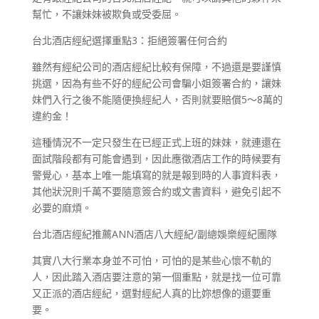
幫忙，不讓妹妹被欺負或受委屈。
台北酒店經紀選擇重點3：拒絕簽署任何合約
雖然有經紀公司的酒店經紀比較有保障，不過還是要謹慎
挑選，因為有些不好的經紀公司會騙小姐簽署合約，讓妹
妹們入行之後不能隨便換經紀人，否則就要賠償5～8萬的
違約金！
這種情況不一定只發生在已經正式上班的妹妹，就連還在
面試階段都有可能會遇到，因此應徵酒店工作的時候要有
警覺心，基本上唯一能填寫的就是報到時的人事資料表，
其他狀況則千萬不要隨意簽合約或文書資料，避免引起不
必要的麻煩。
台北酒店經紀推薦ANN酒店八大經紀/副總娛樂經紀團隊
其實八大行業本身並不可怕，可怕的是某些心懷不軌的
人，因此踏入酒店要注意的第一個重點，就是找一位可靠
又正派的酒店經紀，選對經紀人真的比妳想像的還要重
要。