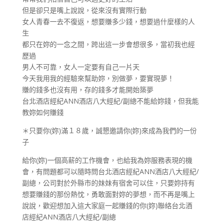
但是卻只是嘴上說說，從來沒有實際行動
女人青春一去不復返，想要賺多少錢，想要過什麼樣的人
生
都只在妳的一念之間，跨出這一步會想很多，當初我也經
歷過
男人不可靠，女人一定要有自己一片天
今天我用我的經驗來幫助妳，別做夢，要實現夢！
賺的錢多也沒有用，存的錢多才能開始築夢
台北酒店經紀ANN酒店八大經紀/副總不能給妳錢，但我能
教妳如何賺錢
＊只要你(妳)滿１８歲，誠懇邀請你(妳)來成為我們的一份
子
給你(妳)一個高薪的工作機會，也給我為妳服務表現的機
會，有問題都可以隨時問台北酒店經紀ANN酒店八大經紀/
副總，公司對於外縣市的妹妹有宿舍可以住，只要妳持有
想要賺錢的那份熱忱，勇敢面對妳的夢想，而不再是嘴上
說說，歡迎想加入這大家庭一起賺錢的你(妳)聯絡台北酒
店經紀ANN酒店八大經紀/副總