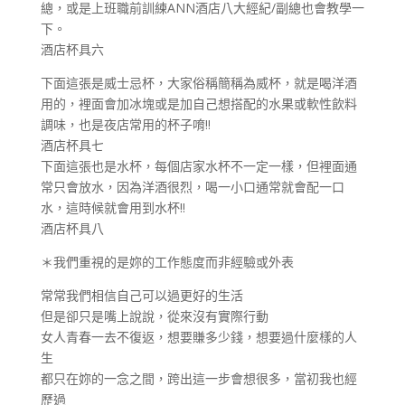
總，或是上班職前訓練ANN酒店八大經紀/副總也會教學一
下。
酒店杯具六
下面這張是威士忌杯，大家俗稱簡稱為威杯，就是喝洋酒
用的，裡面會加冰塊或是加自己想搭配的水果或軟性飲料
調味，也是夜店常用的杯子唷!!
酒店杯具七
下面這張也是水杯，每個店家水杯不一定一樣，但裡面通
常只會放水，因為洋酒很烈，喝一小口通常就會配一口
水，這時候就會用到水杯!!
酒店杯具八
＊我們重視的是妳的工作態度而非經驗或外表
常常我們相信自己可以過更好的生活
但是卻只是嘴上說說，從來沒有實際行動
女人青春一去不復返，想要賺多少錢，想要過什麼樣的人
生
都只在妳的一念之間，跨出這一步會想很多，當初我也經
歷過