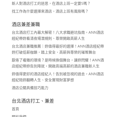
新人對酒店打工的迷思，在酒店上班一定要S嗎？
找工作為什麼選擇來酒店，酒店上班有風險嗎？
酒店兼差兼職
台北酒店打工內幕大解密！八大求職避坑指南，ANN酒店
經紀帶妳看清夜場潛規則、尊榮開啟高薪人生
台北酒店兼職推薦｜妳值得最好的選擇！ANN酒店經紀帶
妳打破低薪枷鎖，踏上安全、高薪與尊榮的璀璨舞台
厭倦了複雜的環境？是時候換個舞台，讓妳閃耀！ANN酒
店經紀帶妳告別降就，開啟高端高薪的酒店兼職新人生
妳值得更好的酒店經紀人！告別被忽視的過去，ANN酒店
經紀陪妳翻轉人生、安全實現財富夢想
酒店公關具備技巧能力
台北酒店打工、兼差
首頁
關於我們