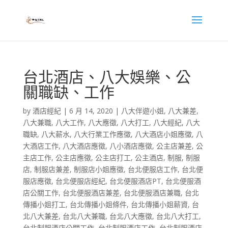
台北酒店、八大娛樂、公
關職缺、工作
by
酒店經紀
|
6 月 14, 2020
|
八大伴遊小姐
,
八大兼差
,
八大兼職
,
八大工作
,
八大應徵
,
八大打工
,
八大經紀
,
八大
職缺
,
八大薪水
,
八大行業工作應徵
,
八大酒店小姐應徵
,
八
大酒店工作
,
八大酒店應徵
,
八小酒店應徵
,
公主店兼差
,
公
主店工作
,
公主店應徵
,
公主店打工
,
公主酒店
,
制服
,
制服
店
,
制服店兼差
,
制服店小姐應徵
,
台北便服店工作
,
台北便
服店應徵
,
台北便服店經紀
,
台北便服酒店PT
,
台北便服酒
店公關工作
,
台北便服酒店兼差
,
台北便服酒店兼職
,
台北
傳播小姐打工
,
台北傳播小姐條件
,
台北傳播小姐薪資
,
台
北八大兼差
,
台北八大兼職
,
台北八大應徵
,
台北八大打工
,
台北制服酒店公關工作
,
台北制服酒店工作
,
台北制服酒店