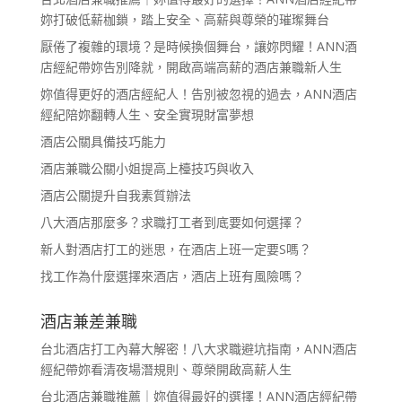
妳打破低薪枷鎖，踏上安全、高薪與尊榮的璀璨舞台
厭倦了複雜的環境？是時候換個舞台，讓妳閃耀！ANN酒
店經紀帶妳告別降就，開啟高端高薪的酒店兼職新人生
妳值得更好的酒店經紀人！告別被忽視的過去，ANN酒店
經紀陪妳翻轉人生、安全實現財富夢想
酒店公關具備技巧能力
酒店兼職公關小姐提高上檯技巧與收入
酒店公關提升自我素質辦法
八大酒店那麼多？求職打工者到底要如何選擇？
新人對酒店打工的迷思，在酒店上班一定要S嗎？
找工作為什麼選擇來酒店，酒店上班有風險嗎？
酒店兼差兼職
台北酒店打工內幕大解密！八大求職避坑指南，ANN酒店
經紀帶妳看清夜場潛規則、尊榮開啟高薪人生
台北酒店兼職推薦｜妳值得最好的選擇！ANN酒店經紀帶