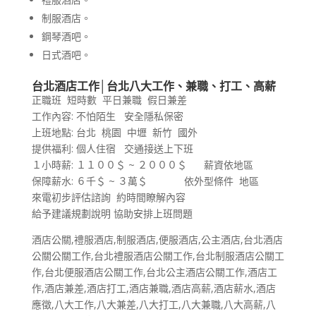
制服酒店。
鋼琴酒吧。
日式酒吧。
台北酒店工作│台北八大工作、兼職、打工、高薪
正職班 短時數 平日兼職 假日兼差
工作內容: 不怕陌生 安全隱私保密
上班地點: 台北 桃園 中壢 新竹 國外
提供福利: 個人住宿 交通接送上下班
１小時薪: １１００＄ ~ ２０００＄ 薪資依地區
保障薪水: ６千＄ ~ ３萬＄ 依外型條件 地區
來電初步評估諮詢 約時間瞭解內容
給予建議規劃說明 協助安排上班問題
酒店公關,禮服酒店,制服酒店,便服酒店,公主酒店,台北酒店
公關公關工作,台北禮服酒店公關工作,台北制服酒店公關工
作,台北便服酒店公關工作,台北公主酒店公關工作,酒店工
作,酒店兼差,酒店打工,酒店兼職,酒店高薪,酒店薪水,酒店
應徵,八大工作,八大兼差,八大打工,八大兼職,八大高薪,八