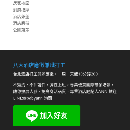
居家按摩
到府按摩
酒店兼差
酒店應徵
公關兼差
八大酒店應徵兼職打工
台北酒店打工兼差應徵，一周一天起10分鐘200
不簽約，不押證件，彈性上班，專業優質團隊帶領培訓，
讓你擴展人脈，提高身活品質，專業酒店經紀人ANN 歡迎
LINE:
@babyann
詢問