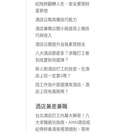
紀陪妳翻轉人生、安全實現財
富夢想
酒店公關具備技巧能力
酒店兼職公關小姐提高上檯技
巧與收入
酒店公關提升自我素質辦法
八大酒店那麼多？求職打工者
到底要如何選擇？
新人對酒店打工的迷思，在酒
店上班一定要S嗎？
找工作為什麼選擇來酒店，酒
店上班有風險嗎？
酒店兼差兼職
台北酒店打工內幕大解密！八
大求職避坑指南，ANN酒店經
紀帶妳看清夜場潛規則、尊榮