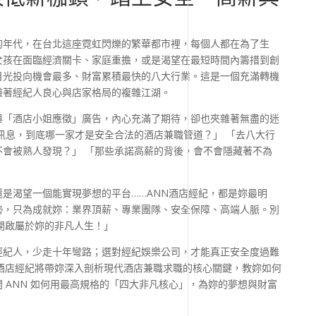
的年代，在台北這座霓虹閃爍的繁華都市裡，每個人都在為了生
女孩在面臨經濟關卡、家庭重擔，或是渴望在最短時間內籌措到創
目光投向機會最多、財富累積最快的八大行業。這是一個充滿轉機
驗著經紀人良心與店家格局的複雜江湖。
與「酒店小姐應徵」廣告，內心充滿了期待，卻也夾雜著無盡的迷
訊息，到底哪一家才是安全合法的酒店兼職管道？」 「去八大行
會被熟人發現？」 「那些承諾高薪的背後，會不會隱藏著不為
是渴望一個能實現夢想的平台……ANN酒店經紀，都是妳最明
勢，只為成就妳：業界頂薪、專業團隊、安全保障、高端人脈。別
開啟屬於妳的非凡人生！」
經紀人，少走十年彎路；選對經紀娛樂公司，才能真正安全度過難
酒店經紀將帶妳深入剖析現代酒店兼職求職的核心關鍵，教妳如何
 ANN 如何用最高規格的「四大非凡核心」，為妳的夢想與財富