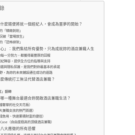
錄
為什麼隨便將就一個經紀人，會成為噩夢的開始？
下的「精緻剝削」
狀況被「當場放生」
件的「恐怖綁架」
凡核心」：我們集結所有優勢，只為成就妳的酒店兼職人生
妳的每一分努力，都獲得最豐厚的回報
強經紀陣容，提供全方位的指導與支持
嚴格篩選與隱私保護，是我們對妳最基本的承諾
展視野，為妳的未來鋪設通往成功的道路
什麼傳統打工無法代替酒店兼職？
財富」翻轉
：哪一種舞台最適合妳開啟酒店兼職生活？
（高檔奢華的社交天花板）
（八大兼職女孩的熱門首選）
（缺錢急用、快速累積財富的捷徑）
化 Case（自由度極高的頂級酒店兼職）
對八大應徵的所有恐懼