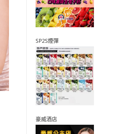
SP2S煙彈
豪威酒店