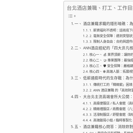
台北酒店兼職、打工、工作目
一、 酒店兼職求職的隱形暗礁：
1. 薪資福利不透明：話術底
2. 毫無安全保障：遇到突發
3. 限制人身自由：合約與證
二、 ANN酒店經紀的「四大非
核心一、 💰 業界頂薪：讓
核心二、 🤝 專業團隊：最
核心三、 🛡️ 安全保障：
核心四、 🌐 高端人脈：拓
三、 低薪通膨時代的生存戰：為
1. 傳統打工的「精緻窮」困境
2. ANN 酒店兼職 的「高效
四、 大台北主流高端會所大公開
1. 高級便服店 / 私人會館
2. 精緻禮服店 / 商務會館
3. 活潑制服店 / 舒壓會館
4. 高端飯局小姐 / 臨時客製
五、 酒店兼職核心問答：消除妳