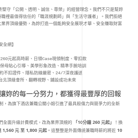
終堅守「公開、透明、誠信、尊榮」的經營理念。我們不只是幫妳
兼職裡最值得信任的「職涯規劃師」與「生活守護者」。我們拒絕
大業界頂級優勢，為妳打造一個能夠安全展現才華、安全賺取財富
安全網】

0分鐘260元起高時薪、日領Case現領制度、零扣款

 一對一保母貼心引導、美學形象改造、精準手腕培訓

 絕不簽約不扣證件、隱私防線嚴密、24/7深夜護送

薪：讓妳的每一分努力，都獲得最豐厚的回報
限制，為旗下酒店兼職公關小姐引進了最具殺傷力與競爭力的全新
們全面升級計費模式，改為業界頂規的
「10分鐘 260 元起」
！換
,560 元 至 1,800 元起
。這整整是外面傳統兼職時薪的將近
10