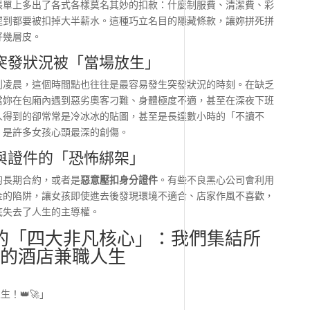
帳單上多出了各式各樣莫名其妙的扣款：什麼制服費、清潔費、彩
遲到都要被扣掉大半薪水。這種巧立名目的隱藏條款，讓妳拼死拼
好幾層皮。
到突發狀況被「當場放生」
到凌晨，這個時間點也往往是最容易發生突發狀況的時刻。在缺乏
當妳在包廂內遇到惡劣奧客刁難、身體極度不適，甚至在深夜下班
人得到的卻常常是冷冰冰的貼圖，甚至是長達數小時的「不讀不
，是許多女孩心頭最深的創傷。
約與證件的「恐怖綁架」
的長期合約，或者是
惡意壓扣身分證件
。有些不良黑心公司會利用
金的陷阱，讓女孩即使進去後發現環境不適合、店家作風不喜歡，
底失去了人生的主導權。
紀的「四大非凡核心」：我們集結所
的酒店兼職人生
！👑🚀」