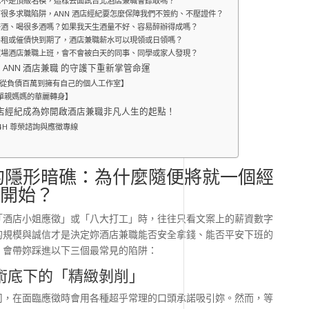
也不是頂級名模，這樣去面試台北酒店兼職會錄取嗎？
很多求職陷阱，ANN 酒店經紀要怎麼保障我們不簽約、不壓證件？
陪酒、喝很多酒嗎？如果我天生酒量不好、容易醉辦得成嗎？
房租或催債快到期了，酒店兼職薪水可以現領或日領嗎？
夜場酒店兼職上班，會不會被白天的同事、同學或家人發現？
ANN 酒店兼職 的守護下重新掌管命運
，從負債百萬到擁有自己的個人工作室】
，單親媽媽的華麗轉身】
 酒店經紀成為妳開啟酒店兼職非凡人生的起點！
24H 尊榮諮詢與應徵專線
的隱形暗礁：為什麼隨便將就一個經
開始？
「酒店小姐應徵」或「八大打工」時，往往只看文案上的薪資數字
的規模與誠信才是決定妳酒店兼職能否安全拿錢、能否平安下班的
，會帶妳踩進以下三個最常見的陷阱：
話術底下的「精緻剝削」
司，在面臨應徵時會用各種超乎常理的口頭承諾吸引妳。然而，等