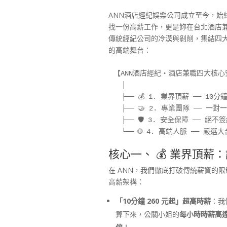
ANN酒店經紀娛樂公司成立至今，始
找一份高薪工作，更是妳在台北酒店
傳統經紀公司的冷漠與剝削，集結四
的高端舞台：
【ANN酒店經紀・酒店兼職四大核心
  │

  ├── 💰 1. 業界頂薪 ── 1
  ├── 🤝 2. 專業團隊 ──
  ├── 🛡️ 3. 安全保障 ──
核心一、 💰 業界頂
在 ANN，我們徹底打破傳統薪資的
高薪架構：
「10分鐘 260 元起」超高時薪
：我
算下來，公關小姐的
每小時時薪高達 1