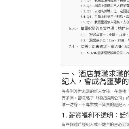
Q1：我完全沒有經驗，長相
Q2：網路上常聽說八大行業有
Q3：去酒店兼職上班一定要
Q4：手頭上的信用卡利息、
Q5：我很重視個人隱私，去
六、 華麗蛻變的真實見證：她們在 
【見證故事一：小晴，24歲
【見證故事二：Eva，29歲
七、 結語：別再觀望，讓 ANN
📞 ANN酒店經紀娛樂公司｜
一、 酒店兼職求職
紀人，會成為噩夢的
許多剛涉世未深的新人女孩，在尋找
有多高，卻忽略了「經紀娛樂公司」
唯一防線。不專業或不負責的經紀人
1. 薪資福利不透明：
有些個體戶經紀人或不健全的黑心公