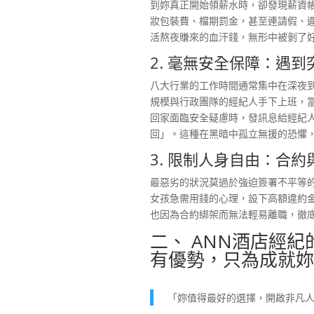
到妳真正開始領薪水時，卻發現薪資
妝包裝費、檔期罰金，甚至連請假、
活熬夜賺來的血汗錢，無形中被剝了
2. 毫無安全保障：遇
八大行業的工作時間通常集中在深夜
規模與行政團隊的經紀人手下上班，
回家面臨安全疑慮時，發訊息給經紀
回」。這種在黑暗中孤立無援的恐懼
3. 限制人身自由：合
最惡劣的狀況莫過於強迫簽署不平等
女孩急需用錢的心理，設下高額違約
也因為合約綁架而無法輕易離職，徹
二、 ANN酒店經
有優勢，只為成就妳
「妳值得最好的選擇，開啟非凡人生