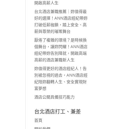
開啟高薪人生
台北酒店兼職推薦｜妳值得最
好的選擇！ANN酒店經紀帶妳
打破低薪枷鎖，踏上安全、高
薪與尊榮的璀璨舞台
厭倦了複雜的環境？是時候換
個舞台，讓妳閃耀！ANN酒店
經紀帶妳告別降就，開啟高端
高薪的酒店兼職新人生
妳值得更好的酒店經紀人！告
別被忽視的過去，ANN酒店經
紀陪妳翻轉人生、安全實現財
富夢想
酒店公關具備技巧能力
台北酒店打工、兼差
首頁
關於我們