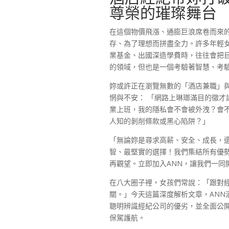
尊榮的璀璨舞台
在這個物價飛漲、通膨巨浪席卷而來
存、為了理想而拼盡全力。許多年輕
業基金、出國深造學費時，往往會把
的領域，但也是一個考驗著智慧、考
妳或許正在瀏覽無數的「酒店兼職」
惘與不安： 「網路上琳瑯滿目的徵才
業上班，我的隱私會不會被外洩？會不
人知的剝削條款或黑心陷阱？」
「無論妳是尋求高薪、安全、成長，還
智、最堅實的選擇！我們集結所有優
再觀望。立即加入ANN，讓我們一同
在八大圈子裡，女孩們常說：「跟對
關。」今天這篇深度解析文章，ANN
聰明辨識經紀公司的優劣，並全面公開
保駕護航。