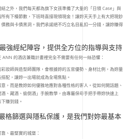
結之外，我們每天都為旗下女孩準備了大量的「日領 Case」與
清所有下檯節數，下班時直接現領現金！讓妳天天手上有大把現鈔
、債務與卡債黑洞。我們承諾絕不巧立名目亂扣一分錢，讓妳賺得
隊：最強經紀陣容，提供全方位的指導與支持
 ANN 的酒店兼職計畫裡完全不需要有任何一絲恐懼：
的彩妝師與造型師團隊，會根據妳的五官優勢、身材比例，為妳量
裝搭配，讓妳一出場就成為全場焦點。
假意，而是教妳如何優雅地應對各種性格的客人。從如何開話題、
閃酒、藏酒、偷倒酒」手腕教學，由專屬保母手把手帶妳快速上
態下賺到錢。
障：嚴格篩選與隱私保護，是我們對妳最基本
可靠、最堅實的城堡：