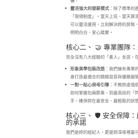
倍
！
靈活強大的發薪模式
：除了標準的週
「現領制度」。當天上班、當天算
可以靈活運用，立刻解決妳的房租
明明白白、安心踏實。
核心二、 🤝 專業團
完全沒有八大經驗的「素人」女孩，在
形象美學包裝改造
：我們擁有專業
身打造最適合的精緻妝容與優雅服
一對一貼心保母引導
：不教妳虛情
如何掌握包廂節奏、到最高段的「
手，確保妳在最安全、最輕鬆的狀
核心三、 🛡️ 安全保
的承諾
我們是妳的經紀人，更是妳深夜裡最