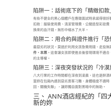
陷阱一：話術底下的「精緻扣款
有些不健全的黑心個體戶在應徵面試時承諾得很好
扣款：服裝使用費、清潔管理費、公關造型彩妝費
換來的血汗錢，無形中缩水了大半。
陷阱二：用合約與證件進行「恐
最惡劣的狀況，莫過於利用女孩急需用錢、走投無
件、本票
。這會讓女孩即使進去後發現環境不適合
的主導權。
陷阱三：深夜突發狀況的「冷漠
八大行業的工作時間都在深夜到凌晨，這也是醉酒
當妳在包廂內遇到惡劣奧客刁難、身體極度不適時
回、關機失聯」，讓妳獨自面對黑暗中的無助。
三、 ANN酒店經紀的「
新的妳