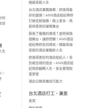
開啟高薪人生
台北酒店兼職推薦｜妳值得最
好的選擇！ANN酒店經紀帶妳
妙的
打破低薪枷鎖，踏上安全、高
苦苦
薪與尊榮的璀璨舞台
厭倦了複雜的環境？是時候換
個舞台，讓妳閃耀！ANN酒店
經紀帶妳告別降就，開啟高端
證
高薪的酒店兼職新人生
人生
妳值得更好的酒店經紀人！告
別被忽視的過去，ANN酒店經
紀陪妳翻轉人生、安全實現財
少，
富夢想
不
酒店公關具備技巧能力
全
台北酒店打工、兼差
首頁
關於我們