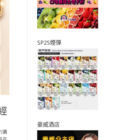
SP2S煙彈
經
豪威酒店
的
酒
最直