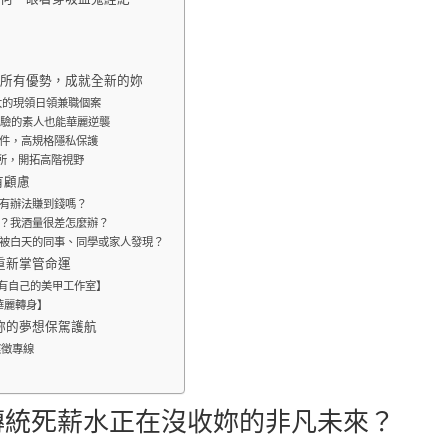
結所有優勢，成就全新的妳
強大的現領日領兼職個案
經驗的素人也能華麗逆襲
證件，高規格隱私保護
會所，開拓高階視野
有顧慮
的有辦法賺到錢嗎？
酒？我酒量很差怎麼辦？
會被白天的同事、同學或家人發現？
上重新掌管命運
有自己的美甲工作室】
華麗轉身】
為妳的夢想保駕護航
應徵專線
傳統死薪水正在沒收妳的非凡未來？