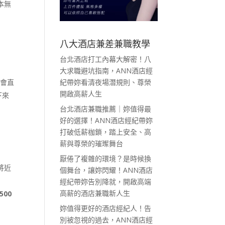
本無
八大酒店兼差兼職教學
台北酒店打工內幕大解密！八
大求職避坑指南，ANN酒店經
就會直
紀帶妳看清夜場潛規則、尊榮
開啟高薪人生
下來
台北酒店兼職推薦｜妳值得最
好的選擇！ANN酒店經紀帶妳
打破低薪枷鎖，踏上安全、高
薪與尊榮的璀璨舞台
厭倦了複雜的環境？是時候換
將近
個舞台，讓妳閃耀！ANN酒店
經紀帶妳告別降就，開啟高端
高薪的酒店兼職新人生
00
妳值得更好的酒店經紀人！告
別被忽視的過去，ANN酒店經