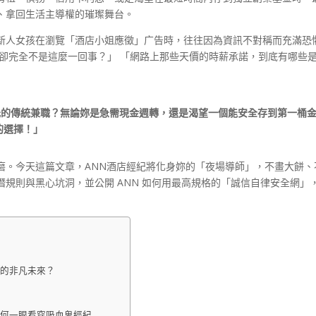
、拿回生活主導權的璀璨舞台。
新人女孩在瀏覽「酒店小姐應徵」广告時，往往因為資訊不對稱而充滿恐
後卻完全不是這麼一回事？」 「網路上那些天價的時薪承諾，到底有哪些
0 元的傳統兼職？無論妳是急需現金週轉，還是渴望一個能安全存到第一桶
的選擇！」
磨。今天這篇文章，ANN酒店經紀將化身妳的「夜場導師」，不畫大餅、
潛規則與黑心坑洞，並公開 ANN 如何用最高規格的「誠信自律安全網」
妳的非凡未來？
如何一眼看穿吸血鬼經紀