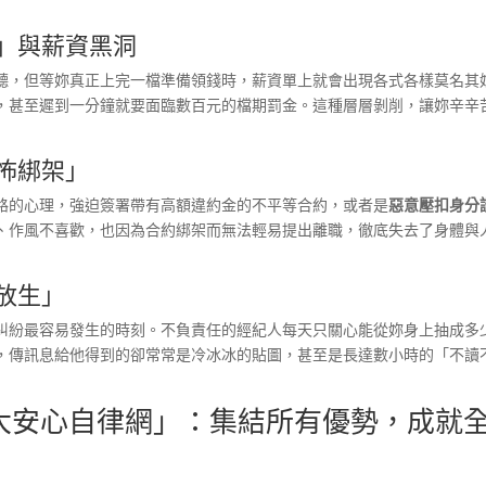
」與薪資黑洞
聽，但等妳真正上完一檔準備領錢時，薪資單上就會出現各式各樣莫名其
，甚至遲到一分鐘就要面臨數百元的檔期罰金。這種層層剝削，讓妳辛辛
怖綁架」
路的心理，強迫簽署帶有高額違約金的不平等合約，或者是
惡意壓扣身分
、作風不喜歡，也因為合約綁架而無法輕易提出離職，徹底失去了身體與
放生」
糾紛最容易發生的時刻。不負責任的經紀人每天只關心能從妳身上抽成多
，傳訊息給他得到的卻常常是冷冰冰的貼圖，甚至是長達數小時的「不讀
四大安心自律網」：集結所有優勢，成就