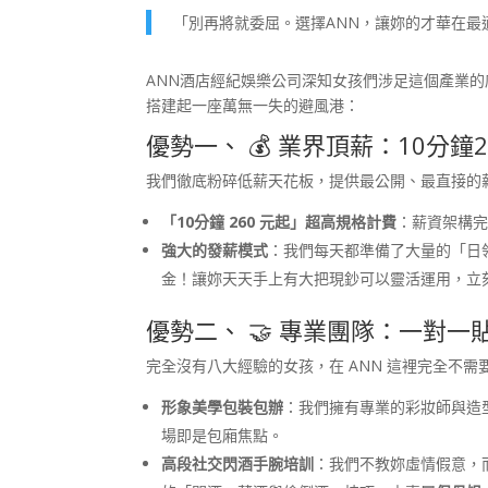
「別再將就委屈。選擇ANN，讓妳的才華在最適
ANN酒店經紀娛樂公司深知女孩們涉足這個產業
搭建起一座萬無一失的避風港：
優勢一、 💰 業界頂薪：10分
我們徹底粉碎低薪天花板，提供最公開、最直接的
「10分鐘 260 元起」超高規格計費
：薪資架構
強大的發薪模式
：我們每天都準備了大量的「日領
金！讓妳天天手上有大把現鈔可以靈活運用，立
優勢二、 🤝 專業團隊：一對
完全沒有八大經驗的女孩，在 ANN 這裡完全不需
形象美學包裝包辦
：我們擁有專業的彩妝師與造
場即是包廂焦點。
高段社交閃酒手腕培訓
：我們不教妳虛情假意，