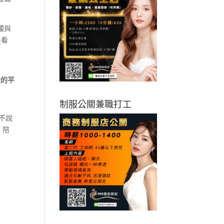
懼與
是看
金的平
制服公關兼職打工
不說
，陪