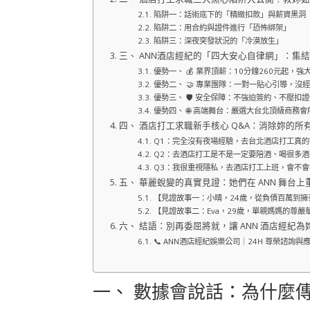
陷阱一：話術底下的「精緻扣款」與薪資黑洞
陷阱二：用合約與證件進行「恐怖綁架」
陷阱三：深夜突發狀況的「冷漠放生」
三、 ANN酒店經紀的「四大安心自律網」：集
優勢一、 💰 業界頂薪：10分鐘260元起，
優勢二、 🤝 專業團隊：一對一貼心引導，沒
優勢三、 🛡️ 安全保障：不強迫簽約、不壓扣
優勢四、 🌐 高端舞台：嚴選大台北頂級商務
四、 酒店打工求職新手核心 Q&A：消除妳的所
Q1：完全沒有夜場經驗，去台北酒店打工真
Q2：去酒店打工是不是一定要陪酒、喝很多
Q3：我很重視隱私，去酒店打工上班，會不
五、 華麗蛻變的真實見證：她們在 ANN 舞台
【見證故事一：小晴，24歲，從負債百萬到擁
【見證故事二：Eva，29歲，單親媽媽的尊嚴
六、 結語：別再委屈將就，讓 ANN 酒店經紀
📞 ANN酒店經紀娛樂公司｜24H 尊榮諮詢與
一、 數據會說話：為什麼