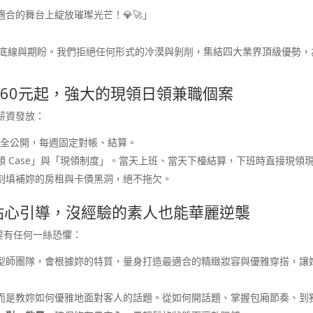
合的舞台上綻放璀璨光芒！💎🚀」
的底線與期盼。我們拒絕任何形式的冷漠與剝削，集結四大業界頂級優勢，
鐘260元起，強大的現領日領兼職個案
薪資發放：
完全公開，每週固定對帳、結算。
 Case」與「現領制度」。當天上班、當天下檯結算，下班時直接現領
刻填補妳的房租與卡債黑洞，絕不拖欠。
一貼心引導，沒經驗的素人也能華麗逆襲
要有任何一絲恐懼：
型師團隊，會根據妳的特質，量身打造最適合的精緻妝容與優雅穿搭，讓
而是教妳如何優雅地面對客人的話題。從如何開話題、掌握包廂節奏、到