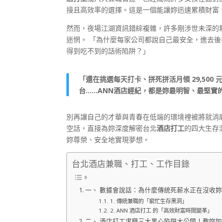
接且高效率的選擇。這是一個能讓妳迅速累積財富
然而，夜場江湖資訊錯綜複雜，許多剛涉世未深的
迷惘。 「為什麼每家公司都說自己最安全，進去
得到吃不到的話術陷阱？」
「還在挑選每天打卡、拼死拼活月領 29,50
台……ANN酒店經紀，都是妳最明智、最堅實
別再讓自己的才華與青春在低端的環境裡被將就消
空話，直接為妳深度解密台北
酒店打工
的四大生存
妳尊榮、安全地實現夢想。
台北酒店兼職、打工、工作目錄
一、 數據會說話：為什麼傳統死薪水正在沒收
1. 傳統兼職的「窮忙生存黑洞」
2. ANN 酒店打工 的「高效財富時間變革」
二、 酒店打工求職三大黑心陷阱大公開！教妳