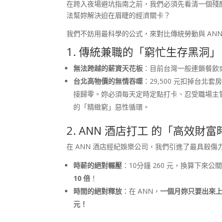
在跨入夜場避坑指南之前，我們必須先看清一個殘
法幫妳解決迫在眉睫的經濟關卡？
我們不妨用最科學的公式，來對比傳統勞動與 ANN
1. 傳統兼職的「窮忙生存黑洞」
無法跨越的薪資天花板
：目前台灣一般連鎖餐飲
台北高物價的無情吞噬
：29,500 元扣掉台
接歸零。妳必須每天定時定點打卡、忍受職場主管
的「精緻窮」惡性循環。
2. ANN 酒店打工 的「高效財
在 ANN 酒店經紀娛樂公司，我們引進了最具殺傷
時薪的絕對輾壓
：10分鐘 260 元，換算下來公
10 倍
！
時間的絕對釋放
：在 ANN，
一個月妳只要出來上班
元！