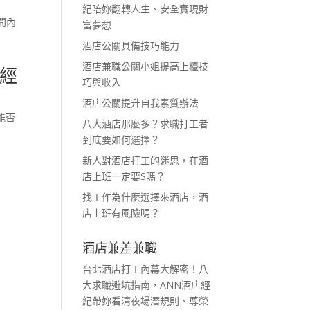
紀陪妳翻轉人生、安全實現財
間內
富夢想
酒店公關具備技巧能力
酒店兼職公關小姐提高上檯技
鬼經
巧與收入
酒店公關提升自我素質辦法
能否
八大酒店那麼多？求職打工者
到底要如何選擇？
新人對酒店打工的迷思，在酒
店上班一定要S嗎？
找工作為什麼選擇來酒店，酒
店上班有風險嗎？
酒店兼差兼職
台北酒店打工內幕大解密！八
大求職避坑指南，ANN酒店經
紀帶妳看清夜場潛規則、尊榮