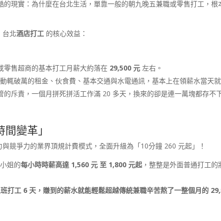
酷的現實：為什麼在台北生活，單靠一般的朝九晚五兼職或零售打工，根
 台北
酒店打工
的核心效益：
或零售超商的基本打工月薪大約落在
29,500 元
左右。
北套房動輒破萬的租金、伙食費、基本交通與水電通訊，基本上在領薪水當天
的斥責，一個月拼死拼活工作滿 20 多天，換來的卻是連一萬塊都存不
富時間變革」
力與競爭力的業界頂規計費模式，全面升級為「10分鐘 260 元起」！
關小姐的
每小時時薪高達 1,560 元 至 1,800 元起
，整整是外面普通打工的
打工 6 天，賺到的薪水就能輕鬆超越傳統兼職辛苦熬了一整個月的 29,5