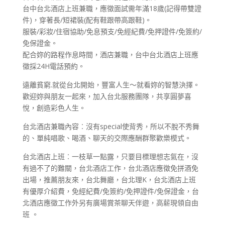
台中台北酒店上班兼職，應徵面試需年滿18歲(記得帶雙證
件)，穿著長/短裙裝(配有鞋跟帶高跟鞋)。
服裝/彩妝/住宿協助/免息預支/免經紀費/免押證件/免簽約/
免保證金。
配合妳的路程作息時間，酒店兼職，台中台北酒店上班應
徵採24H電話預約。
遠離貧窮.就從台北開始，豐富人生～就看妳的智慧決擇。
歡迎妳與朋友一起來，加入台北服務團隊，共享圓夢喜
悅，創造彩色人生。
台北酒店兼職內容︰沒有special使背秀，所以不脫不秀舞
的、單純唱歌、喝酒、聊天的交際應酬群聚歡樂模式。
台北酒店上班︰一枝草一點露，只要目標理想志氣在，沒
有過不了的難關，台北酒店工作，台北酒店應徵免拼酒免
出場，推薦朋友來，台北舞廳，台北理K，台北酒店上班
有優厚介紹費，免經紀費/免簽約/免押證件/免保證金，台
北酒店應徵工作外另有廣場賞茶聊天伴遊，高薪現領自由
班 。