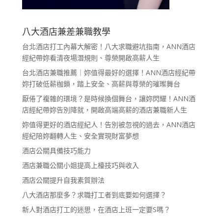
八大酒店兼差兼職教學
台北酒店打工內幕大解密！八大求職避坑指南，ANN酒店
經紀帶妳看清夜場潛規則、尊榮開啟高薪人生
台北酒店兼職推薦｜妳值得最好的選擇！ANN酒店經紀帶
妳打破低薪枷鎖，踏上安全、高薪與尊榮的璀璨舞台
厭倦了複雜的環境？是時候換個舞台，讓妳閃耀！ANN酒
店經紀帶妳告別降就，開啟高端高薪的酒店兼職新人生
妳值得更好的酒店經紀人！告別被忽視的過去，ANN酒店
經紀陪妳翻轉人生、安全實現財富夢想
酒店公關具備技巧能力
酒店兼職公關小姐提高上檯技巧與收入
酒店公關提升自我素質辦法
八大酒店那麼多？求職打工者到底要如何選擇？
新人對酒店打工的迷思，在酒店上班一定要S嗎？