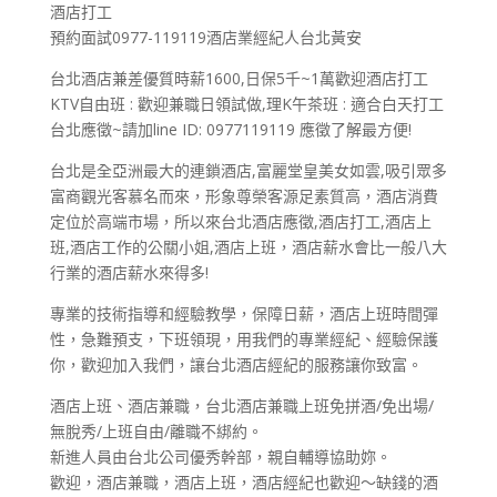
酒店打工
預約面試0977-119119酒店業經紀人台北黃安
台北酒店兼差優質時薪1600,日保5千~1萬歡迎酒店打工
KTV自由班 : 歡迎兼職日領試做,理K午茶班 : 適合白天打工
台北應徵~請加line ID: 0977119119 應徵了解最方便!
台北是全亞洲最大的連鎖酒店,富麗堂皇美女如雲,吸引眾多
富商觀光客慕名而來，形象尊榮客源足素質高，酒店消費
定位於高端市場，所以來台北酒店應徵,酒店打工,酒店上
班,酒店工作的公關小姐,酒店上班，酒店薪水會比一般八大
行業的酒店薪水來得多!
專業的技術指導和經驗教學，保障日薪，酒店上班時間彈
性，急難預支，下班領現，用我們的專業經紀、經驗保護
你，歡迎加入我們，讓台北酒店經紀的服務讓你致富。
酒店上班、酒店兼職，台北酒店兼職上班免拼酒/免出場/
無脫秀/上班自由/離職不綁約。
新進人員由台北公司優秀幹部，親自輔導協助妳。
歡迎，酒店兼職，酒店上班，酒店經紀也歡迎～缺錢的酒