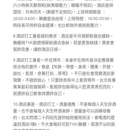
六小時無天數限制(無業績壓力；曠職不倒扣)，酒店是保
證班︰月休四天，(業績不足倒扣)，上班時間都是 ︰
20;00-04;00，舞廳是自由班，上班時間︰16:00-05:00，
時段長可供妳自由選擇，也比較無外貌挑剔壓力。
8.酒店打工兼差錢的需求︰酒店是半月領薪較適合緩缺，
舞廳與TVK是週領薪較適合急缺，若是更急缺錢！黃安會
幫妳背書，讓妳酒店日領。
9.酒店打工兼差～外在條件︰本身外在條件是決定應徵審
核合格的要件，像是【年齡、學歷、身高、體重、外貌、
談吐、氣質、穿著打扮….等等】，不只是社會現實酒店更
現實，不過妳放心 ！只要妳具有中上素質條件，台北有專
業美髮彩妝服裝師，能幫妳包裝得仙人慾滴漂漂亮亮的，
就連妳自己都會誇讚妳自己。
10.酒店兼差、酒店打工，酒量適應︰不是每個人天生好酒
量，也不是每個人天生杯酒易醉，酒量是可以訓練培養
的，台北閃酒二十四招先提供給妳運用效法，會喝酒的建
議到酒店/理k，不大會喝的可到TVK/舞廳，滴酒不沾的我