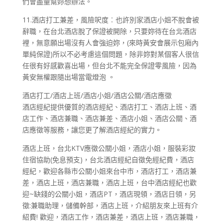
們會盡量幫妳想辦法。
11.酒店打工兼差，風險呎度︰也許別家酒店小姐不脫會被
辭職，在台北酒店脫了保證被開除，只要妳待在台北酒店
裡，無意願出場沒有人會強迫妳，(來時黃安會展示包廂內
單純保證)所以不必考慮這個問題，除非妳對某個客人很信
任很有好感歡喜出場，但台北不能完全保證零風險，因為
黃安無權跟隨出場當電燈泡 。
酒店打工∕酒店上班∕酒店小姐∕酒店公關∕酒店應徵
酒店經紀提供優質的酒店經紀、酒店打工、酒店上班、酒
店工作、酒店兼職、酒店兼差、酒店小姐、酒店公關、酒
店應徵等服務，讓您更了解酒店經紀的實力。
酒店上班，台北KTV應徵公關小姐，酒店小姐，服裝彩妝
住宿協助(免息預支)，台北酒店經紀自徵免經紀費，酒店
經紀，歡迎各縣市公關小姐來台中市，酒店打工，酒店兼
差，酒店上班，酒店兼職，酒店上班，台中酒店經紀也歡
迎~缺錢的公關小姐，酒店PT，酒店現領，酒店日領，另
徵:兼職助理，儲備幹部，酒店上班，介紹朋友來上班有介
紹費! 歡迎，酒店工作，酒店兼差，酒店上班，酒店兼職，