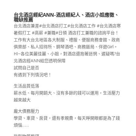
台北酒店經紀ANN-酒店經紀人、酒店小姐應徵、
職缺推薦
台北酒店兼差#台北酒店打工#台北酒店工作 #台北酒店寒
暑假打工 #高薪 #兼職#日領 酒店打工兼職的諮詢平台！
工作有大台北地區各大制服、禮服、便服商務會館、政商
俱樂部、私人招待所、鋼琴酒吧、商務飯局、伴遊Girl。
HI~各位美麗佳麗、小姐，對酒店還抱著迷惘、遲疑嗎?台
北酒店經ANN給您透明保障
試問自己是否
有遇到下列情況吧！
生活品質低落
薪水低、每月開銷大、沒有多餘的錢可以運用，生活壓力
越來越大
龐大債務壓力
學貸、車貸、房貸，還有孝親費，每天睜開眼都是為了錢
煩惱……