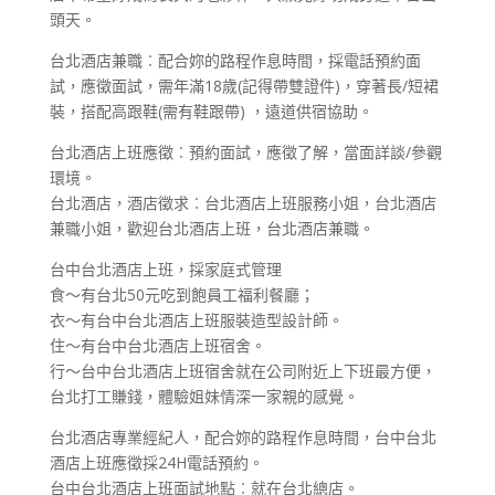
頭天。
台北酒店兼職︰配合妳的路程作息時間，採電話預約面
試，應徵面試，需年滿18歲(記得帶雙證件)，穿著長/短裙
裝，搭配高跟鞋(需有鞋跟帶) ，遠道供宿協助。
台北酒店上班應徵︰預約面試，應徵了解，當面詳談/參觀
環境。
台北酒店，酒店徵求︰台北酒店上班服務小姐，台北酒店
兼職小姐，歡迎台北酒店上班，台北酒店兼職。
台中台北酒店上班，採家庭式管理
食～有台北50元吃到飽員工福利餐廳；
衣～有台中台北酒店上班服裝造型設計師。
住～有台中台北酒店上班宿舍。
行～台中台北酒店上班宿舍就在公司附近上下班最方便，
台北打工賺錢，體驗姐妹情深一家親的感覺。
台北酒店專業經紀人，配合妳的路程作息時間，台中台北
酒店上班應徵採24H電話預約。
台中台北酒店上班面試地點︰就在台北總店。