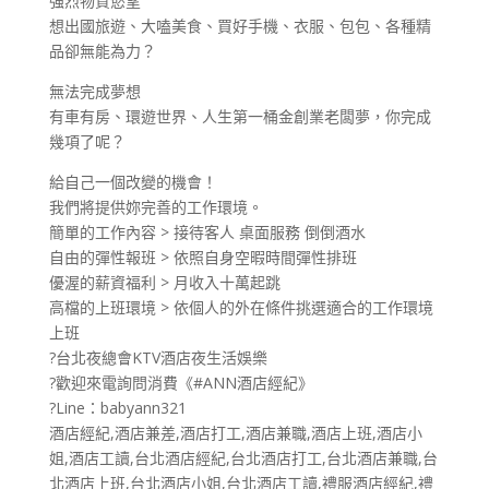
強烈物質慾望
想出國旅遊、大嗑美食、買好手機、衣服、包包、各種精
品卻無能為力？
無法完成夢想
有車有房、環遊世界、人生第一桶金創業老闆夢，你完成
幾項了呢？
給自己一個改變的機會！
我們將提供妳完善的工作環境。
簡單的工作內容 > 接待客人 桌面服務 倒倒酒水
自由的彈性報班 > 依照自身空暇時間彈性排班
優渥的薪資福利 > 月收入十萬起跳
高檔的上班環境 > 依個人的外在條件挑選適合的工作環境
上班
?台北夜總會KTV酒店夜生活娛樂
?歡迎來電詢問消費《#ANN酒店經紀》
?Line：babyann321
酒店經紀,酒店兼差,酒店打工,酒店兼職,酒店上班,酒店小
姐,酒店工讀,台北酒店經紀,台北酒店打工,台北酒店兼職,台
北酒店上班,台北酒店小姐,台北酒店工讀,禮服酒店經紀,禮