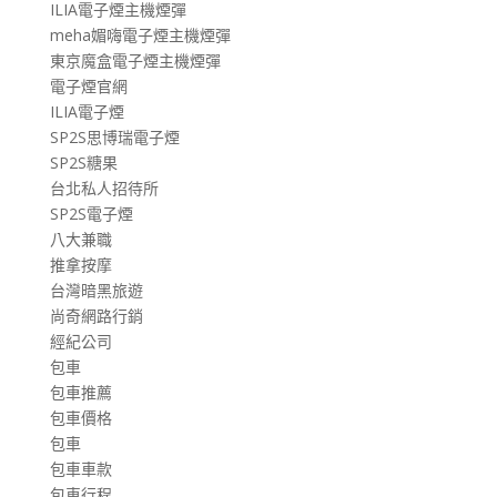
ILIA電子煙主機煙彈
meha媚嗨電子煙主機煙彈
東京魔盒電子煙主機煙彈
電子煙官網
ILIA電子煙
SP2S思博瑞電子煙
SP2S糖果
台北私人招待所
SP2S電子煙
八大兼職
推拿按摩
台灣暗黑旅遊
尚奇網路行銷
經紀公司
包車
包車推薦
包車價格
包車
包車車款
包車行程