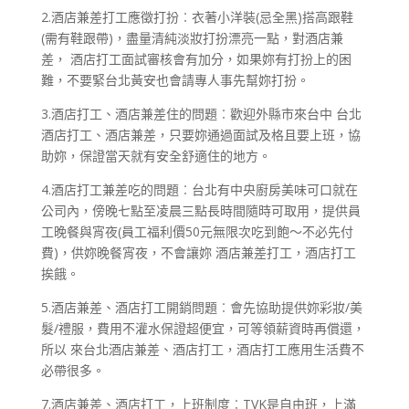
2.酒店兼差打工應徵打扮︰衣著小洋裝(忌全黑)搭高跟鞋
(需有鞋跟帶)，盡量清純淡妝打扮漂亮一點，對酒店兼
差， 酒店打工面試審核會有加分，如果妳有打扮上的困
難，不要緊台北黃安也會請專人事先幫妳打扮。
3.酒店打工、酒店兼差住的問題︰歡迎外縣市來台中 台北
酒店打工、酒店兼差，只要妳通過面試及格且要上班，協
助妳，保證當天就有安全舒適住的地方。
4.酒店打工兼差吃的問題︰台北有中央廚房美味可口就在
公司內，傍晚七點至凌晨三點長時間隨時可取用，提供員
工晚餐與宵夜(員工福利價50元無限次吃到飽～不必先付
費)，供妳晚餐宵夜，不會讓妳 酒店兼差打工，酒店打工
挨餓。
5.酒店兼差、酒店打工開銷問題︰會先協助提供妳彩妝/美
髮/禮服，費用不灌水保證超便宜，可等領薪資時再償還，
所以 來台北酒店兼差、酒店打工，酒店打工應用生活費不
必帶很多。
7.酒店兼差、酒店打工，上班制度︰TVK是自由班，上滿