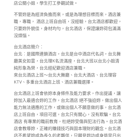
店公關小姐，學生打工參觀試做。
不管妳是為經濟負擔而來，或是為理想目標而來，酒店兼
職，專職， 酒店上班自由班，沒經驗，台北酒店都歡迎，
只要妳外貌佳，身材均勻，台北酒店，保證讓妳荷包滿滿
沒煩惱。
台北酒店簡介︰
台北︰是國際連鎖酒店，台北是台中酒店代名詞，台北舞
廳美女如雲，台北理K名流滿座，台北大班以台北小姐清
純形象為榮，台北經紀歡迎酒店兼職。
來台北酒店上班～台北大舞廳、台北大酒店、台北理容
KTV、多重台北酒店上班、酒店兼職選擇。
台北酒店上班會依妳本身條件及能力要求，作出提議，讓
妳加入最適合妳的工作，台北酒店 絕不強迫妳，做出個人
能力無法適應的工作，或做出個人不願意做的事，台北酒
店上班自由，項目可選，台北只有關心，沒有欺騙。台北
酒店 有專業的職前教育，杜絕妳受傷與犯法行為。台北酒
店會教導妳，正確的賺錢技巧與固本理財的觀念。台北酒
店不希望妳成為長久的老夥伴，只願見妳功成身退早日出