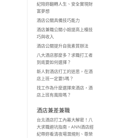
紀陪妳翻轉人生、安全實現財
富夢想
酒店公關具備技巧能力
酒店兼職公關小姐提高上檯技
巧與收入
酒店公關提升自我素質辦法
八大酒店那麼多？求職打工者
到底要如何選擇？
新人對酒店打工的迷思，在酒
店上班一定要S嗎？
找工作為什麼選擇來酒店，酒
店上班有風險嗎？
酒店兼差兼職
台北酒店打工內幕大解密！八
大求職避坑指南，ANN酒店經
紀帶妳看清夜場潛規則、尊榮