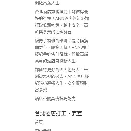
開啟高薪人生
台北酒店兼職推薦｜妳值得最
好的選擇！ANN酒店經紀帶妳
打破低薪枷鎖，踏上安全、高
薪與尊榮的璀璨舞台
厭倦了複雜的環境？是時候換
個舞台，讓妳閃耀！ANN酒店
經紀帶妳告別降就，開啟高端
高薪的酒店兼職新人生
妳值得更好的酒店經紀人！告
別被忽視的過去，ANN酒店經
紀陪妳翻轉人生、安全實現財
富夢想
酒店公關具備技巧能力
台北酒店打工、兼差
首頁
關於我們