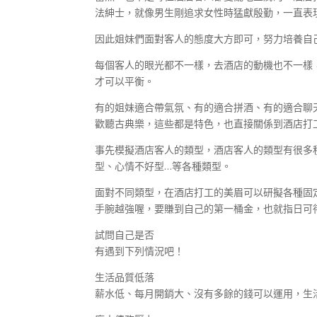
法紳士，就像男生剛追求女性時猛獻殷勤，一直表
因此姐妹們面對客人的態度大方即可，努力培養自
每個客人的眼光都不一樣，去酒店的動機也不一樣
才可以平衡。
有的姐妹適合帶氣氛、有的適合拼酒、有的適合聊
歡聽古典樂，這些都是特色，也直接關係到酒店打
事先模擬酒店客人的類型，酒店客人的類型有很多
型、心情不好型…等各種類型。
面對不同類型，在酒店打工的美眉可以研擬各種固
手腕越強喔，要賺到自己的第一桶金，也就指日可
試問自己是否
有遇到下列情況吧！
生活品質低落
薪水低、每月開銷大、沒有多餘的錢可以運用，生