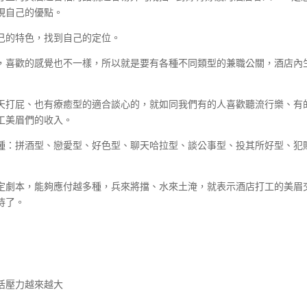
現自己的優點。
己的特色，找到自己的定位。
，喜歡的感覺也不一樣，所以就是要有各種不同類型的兼職公關，酒店內
天打屁、也有療癒型的適合談心的，就如同我們有的人喜歡聽流行樂、有
工美眉們的收入。
種：拼酒型、戀愛型、好色型、聊天哈拉型、談公事型、投其所好型、犯
定劇本，能夠應付越多種，兵來將擋、水來土淹，就表示酒店打工的美眉
待了。
活壓力越來越大