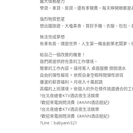
龐大債務壓力
學貸、車貸、房貸，還有孝親費，每天睜開眼都是
強烈物質慾望
想出國旅遊、大嗑美食、買好手機、衣服、包包、
無法完成夢想
有車有房、環遊世界、人生第一桶金創業老闆夢，
給自己一個改變的機會！
我們將提供妳完善的工作環境。
簡單的工作內容 > 接待客人 桌面服務 倒倒酒水
自由的彈性報班 > 依照自身空暇時間彈性排班
優渥的薪資福利 > 月收入十萬起跳
高檔的上班環境 > 依個人的外在條件挑選適合的
?台北夜總會KTV酒店夜生活娛樂
?歡迎來電詢問消費《#ANN酒店經紀》
?台北夜總會KTV酒店夜生活娛樂
?歡迎來電詢問消費《#ANN酒店經紀》
?Line：babyann321