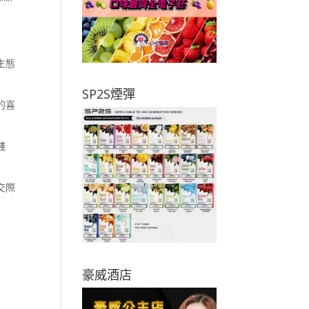
生態
SP2S煙彈
的喜
賤
交際
豪威酒店