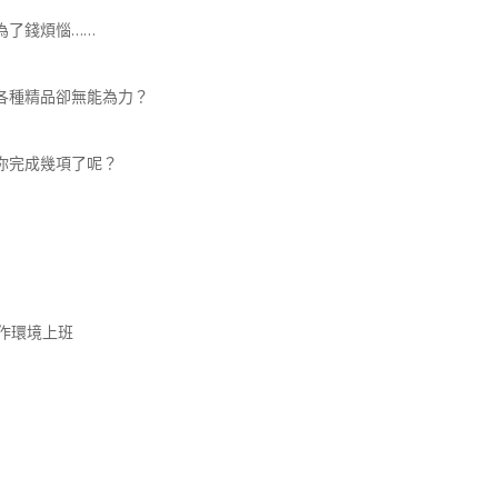
為了錢煩惱……
各種精品卻無能為力？
你完成幾項了呢？
工作環境上班