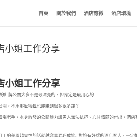
首頁
關於我們
酒店應徵
酒店環境
店小姐工作分享
店小姐工作分享
店的紅牌公關大多不是最漂亮的，但肯定是最用心的！
公關，不用那麼犧牲也能賺到很多很多錢？
情場老手，本身散發的公關魅力讓男人無法抗拒、心甘情願的付出，酒店
打工的美眉越害怕的話就越容易弄巧成拙…對妳有好感的酒店客人，一定