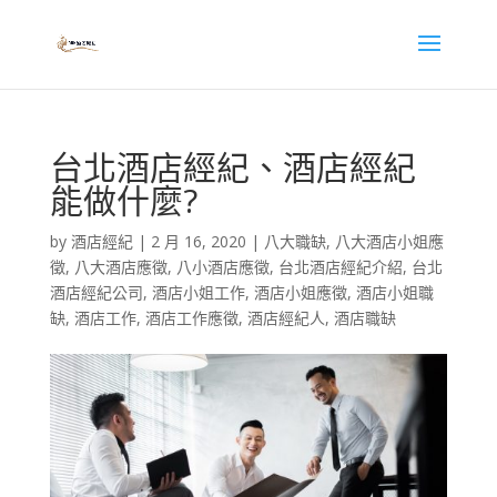
台北酒店經紀、酒店經紀
能做什麼?
by
酒店經紀
|
2 月 16, 2020
|
八大職缺
,
八大酒店小姐應
徵
,
八大酒店應徵
,
八小酒店應徵
,
台北酒店經紀介紹
,
台北
酒店經紀公司
,
酒店小姐工作
,
酒店小姐應徵
,
酒店小姐職
缺
,
酒店工作
,
酒店工作應徵
,
酒店經紀人
,
酒店職缺