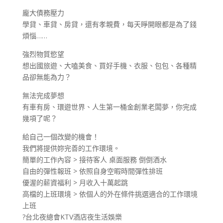
龐大債務壓力
學貸、車貸、房貸，還有孝親費，每天睜開眼都是為了錢
煩惱……
強烈物質慾望
想出國旅遊、大嗑美食、買好手機、衣服、包包、各種精
品卻無能為力？
無法完成夢想
有車有房、環遊世界、人生第一桶金創業老闆夢，你完成
幾項了呢？
給自己一個改變的機會！
我們將提供妳完善的工作環境。
簡單的工作內容 > 接待客人 桌面服務 倒倒酒水
自由的彈性報班 > 依照自身空暇時間彈性排班
優渥的薪資福利 > 月收入十萬起跳
高檔的上班環境 > 依個人的外在條件挑選適合的工作環境
上班
?台北夜總會KTV酒店夜生活娛樂