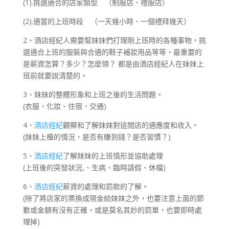
(1).挑選適合的店家類型 （制服店、禮服店）
(2).適當的上班時段 （一天幾小時、一個禮拜幾天）
2、酒店經紀人需要幫妹妹們打理剛上班時的各種事物，挑
選適合上班的服裝與合適的鞋子補妝用品等等，最重要的
是薪資怎算？多少？怎麼領？ 都是由酒店經紀人在妹妹上
班前就要說清楚的。
3、妹妹的整體形象和上班之後的生活問題。
(衣服、化妝、住宿、交通)
4、
酒店經紀
觀察和了解妹妹對這間店的適應度和收入。
(妹妹上檯的情況，是否有賺到錢？是否習慣？)
5、
酒店經紀
了解妹妹的上班情形並協助處理
(上班後的突發狀況,、生病、臨時請假、休檔)
6、
酒店經紀
薪資的處理和罰款的了解。
(除了將店家的票換成現金給妹妹之外，也要注意上面的節
數或金額有沒有正確，或是莫名其妙的罰單，也要即時處
理掉)