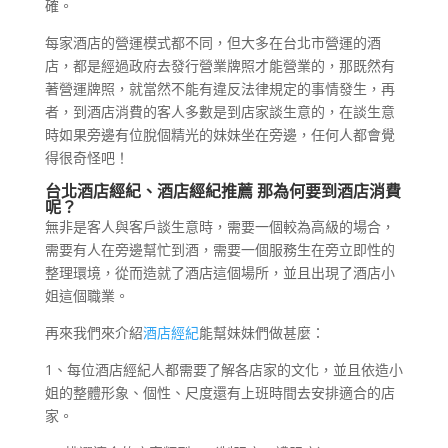
確。
每家酒店的營運模式都不同，但大多在台北市營運的酒
店，都是經過政府去發行營業牌照才能營業的，那既然有
著營運牌照，就當然不能有違反法律規定的事情發生，再
者，到酒店消費的客人多數是到店家談生意的，在談生意
時如果旁邊有位脫個精光的妹妹坐在旁邊，任何人都會覺
得很奇怪吧！
台北酒店經紀、酒店經紀推薦
那為何要到酒店消費
呢？
無非是客人與客戶談生意時，需要一個較為高級的場合，
需要有人在旁邊幫忙到酒，需要一個服務生在旁立即性的
整理環境，從而造就了酒店這個場所，並且出現了酒店小
姐這個職業。
再來我們來介紹
酒店經紀
能幫妹妹們做甚麼：
1、每位酒店經紀人都需要了解各店家的文化，並且依造小
姐的整體形象、個性、尺度還有上班時間去安排適合的店
家。