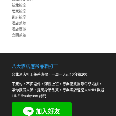
新北按摩
居家按摩
到府按摩
酒店兼差
酒店應徵
公關兼差
八大酒店應徵兼職打工
台北酒店打工兼差應徵，一周一天起10分鐘200
不簽約，不押證件，彈性上班，專業優質團隊帶領培訓，
讓你擴展人脈，提高身活品質，專業酒店經紀人ANN 歡迎
LINE:
@babyann
詢問