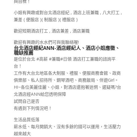
與目標！
小姐有興趣或對台北酒店經紀 , 酒店上班兼職 , 八大打工 ,
兼差 ( 便服店 )( 制服店 )( 禮服店 )
歡迎短期酒店打工 , 酒店兼差 , 酒店兼職
歡迎有興趣的水水們可與我聯絡喔!
台北酒店經紀ANN-酒店經紀人、酒店小姐應徵、
職缺推薦
是位於台北 #高薪 #兼職#日領 酒店打工兼職的諮詢平
台！
工作有大台北地區各大制服、禮服、便服商務會館、政商
俱樂部、私人招待所、鋼琴酒吧、商務飯局、伴遊Girl。
HI~各位美麗佳麗、小姐，對酒店還抱著迷惘、遲疑嗎?台
北酒店經ANN給您透明保障
試問自己是否
有遇到下列情況吧！
生活品質低落
薪水低、每月開銷大、沒有多餘的錢可以運用，生活壓力
越來越大