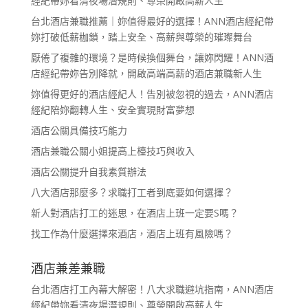
經紀帶妳看清夜場潛規則、尊榮開啟高薪人生
台北酒店兼職推薦｜妳值得最好的選擇！ANN酒店經紀帶
妳打破低薪枷鎖，踏上安全、高薪與尊榮的璀璨舞台
厭倦了複雜的環境？是時候換個舞台，讓妳閃耀！ANN酒
店經紀帶妳告別降就，開啟高端高薪的酒店兼職新人生
妳值得更好的酒店經紀人！告別被忽視的過去，ANN酒店
經紀陪妳翻轉人生、安全實現財富夢想
酒店公關具備技巧能力
酒店兼職公關小姐提高上檯技巧與收入
酒店公關提升自我素質辦法
八大酒店那麼多？求職打工者到底要如何選擇？
新人對酒店打工的迷思，在酒店上班一定要S嗎？
找工作為什麼選擇來酒店，酒店上班有風險嗎？
酒店兼差兼職
台北酒店打工內幕大解密！八大求職避坑指南，ANN酒店
經紀帶妳看清夜場潛規則、尊榮開啟高薪人生