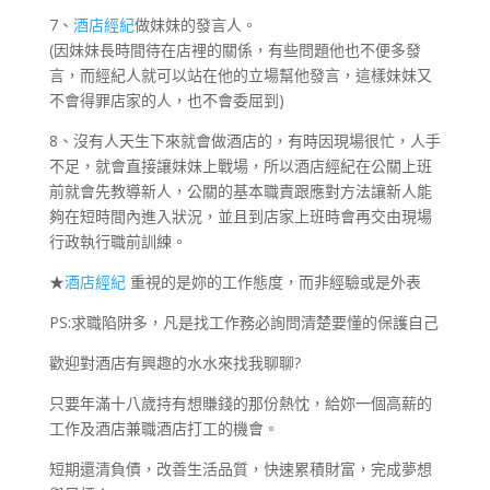
7、
酒店經紀
做妹妹的發言人。
(因妹妹長時間待在店裡的關係，有些問題他也不便多發
言，而經紀人就可以站在他的立場幫他發言，這樣妹妹又
不會得罪店家的人，也不會委屈到)
8、沒有人天生下來就會做酒店的，有時因現場很忙，人手
不足，就會直接讓妹妹上戰場，所以酒店經紀在公關上班
前就會先教導新人，公關的基本職責跟應對方法讓新人能
夠在短時間內進入狀況，並且到店家上班時會再交由現場
行政執行職前訓練。
★
酒店經紀
重視的是妳的工作態度，而非經驗或是外表
PS:求職陷阱多，凡是找工作務必詢問清楚要懂的保護自己
歡迎對酒店有興趣的水水來找我聊聊?
只要年滿十八歲持有想賺錢的那份熱忱，給妳一個高薪的
工作及酒店兼職酒店打工的機會。
短期還清負債，改善生活品質，快速累積財富，完成夢想