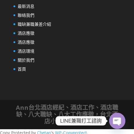
最新消息
聯絡我們
職缺兼職兼差介紹
酒店應徵
酒店應徵
酒店環境
關於我們
首頁
Ann台北酒店經紀、酒店工作、酒店職
缺、八大職缺、八大工作應徵，台北酒
店小姐應徵│
SEO
LINE兼職打工諮詢
Open
Copy Protected by
Chetan
's
WP-Copyprotect
.