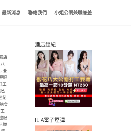
最新消息
聯絡我們
小姐公關兼職兼差
酒店經紀
服店
,
八
紀
,
兼
便服
打工
,
經紀
,
經紀
總會
店工
禮服
ILIA電子煙彈
店職
,
酒