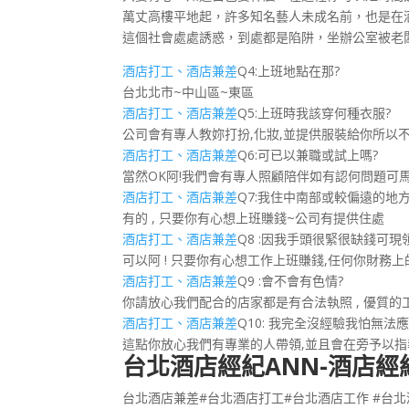
萬丈高樓平地起，許多知名藝人未成名前，也是在
這個社會處處誘惑，到處都是陷阱，坐辦公室被老闆
酒店打工、酒店兼差
Q4:上班地點在那?
台北北市~中山區~東區
酒店打工、酒店兼差
Q5:上班時我該穿何種衣服?
公司會有專人教妳打扮,化妝,並提供服裝給你所以
酒店打工、酒店兼差
Q6:可已以兼職或試上嗎?
當然OK阿!我們會有專人照顧陪伴如有認何問題可
酒店打工、酒店兼差
Q7:我住中南部或較偏遠的地
有的 , 只要你有心想上班賺錢~公司有提供住處
酒店打工、酒店兼差
Q8 :因我手頭很緊很缺錢可現
可以阿 ! 只要你有心想工作上班賺錢,任何你財務
酒店打工、酒店兼差
Q9 :會不會有色情?
你請放心我們配合的店家都是有合法執照 , 優質的工
酒店打工、酒店兼差
Q10: 我完全沒經驗我怕無法應
這點你放心我們有專業的人帶領,並且會在旁予以指
台北酒店經紀ANN-酒店
台北酒店兼差#台北酒店打工#台北酒店工作 #台北