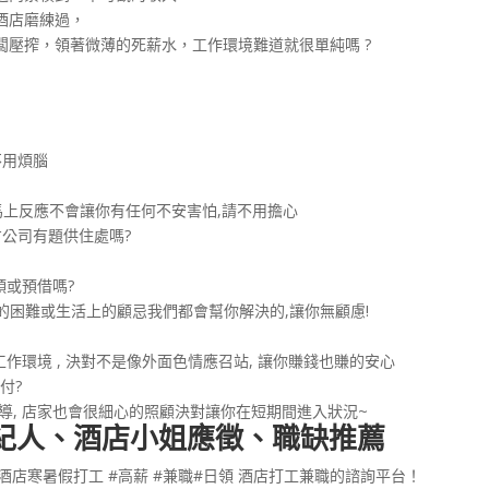
酒店磨練過，
壓搾，領著微薄的死薪水，工作環境難道就很單純嗎 ?
不用煩腦
馬上反應不會讓你有任何不安害怕,請不用擔心
方公司有題供住處嗎?
領或預借嗎?
上的困難或生活上的顧忌我們都會幫你解決的,讓你無顧慮!
作環境 , 決對不是像外面色情應召站, 讓你賺錢也賺的安心
付?
導, 店家也會很細心的照顧決對讓你在短期間進入狀況~
經紀人、酒店小姐應徵、職缺推薦
酒店寒暑假打工 #高薪 #兼職#日領 酒店打工兼職的諮詢平台！