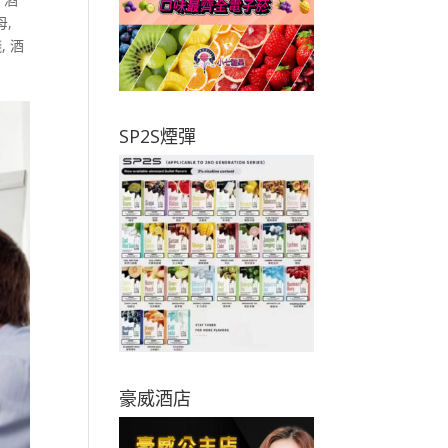
母
,
錢
,
酒
SP2S煙彈
豪威酒店