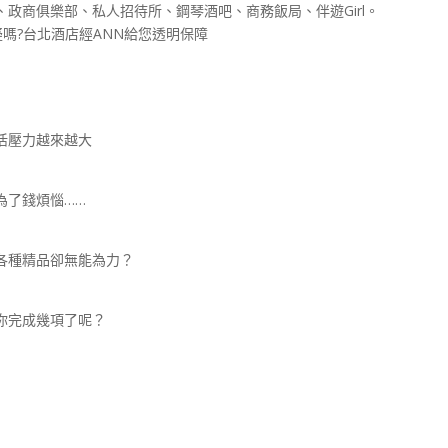
政商俱樂部、私人招待所、鋼琴酒吧、商務飯局、伴遊Girl。
嗎?台北酒店經ANN給您透明保障
活壓力越來越大
為了錢煩惱……
各種精品卻無能為力？
你完成幾項了呢？