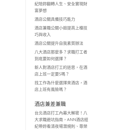
紀陪妳翻轉人生、安全實現財
富夢想
酒店公關具備技巧能力
酒店兼職公關小姐提高上檯技
巧與收入
酒店公關提升自我素質辦法
八大酒店那麼多？求職打工者
到底要如何選擇？
新人對酒店打工的迷思，在酒
店上班一定要S嗎？
找工作為什麼選擇來酒店，酒
店上班有風險嗎？
酒店兼差兼職
台北酒店打工內幕大解密！八
大求職避坑指南，ANN酒店經
紀帶妳看清夜場潛規則、尊榮