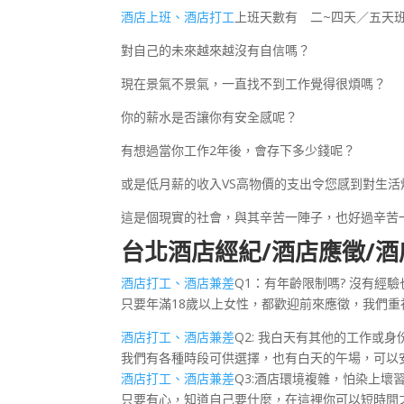
酒店上班、酒店打工
上班天數有 二~四天／五天班
對自己的未來越來越沒有自信嗎？
現在景氣不景氣，一直找不到工作覺得很煩嗎？
你的薪水是否讓你有安全感呢？
有想過當你工作2年後，會存下多少錢呢？
或是低月薪的收入VS高物價的支出令您感到對生活
這是個現實的社會，與其辛苦一陣子，也好過辛苦一
台北酒店經紀/酒店應徵/酒
酒店打工、酒店兼差
Q1：有年齡限制嗎? 沒有經驗
只要年滿18歲以上女性，都歡迎前來應徵，我們
酒店打工、酒店兼差
Q2: 我白天有其他的工作或身
我們有各種時段可供選擇，也有白天的午場，可以
酒店打工、酒店兼差
Q3:酒店環境複雜，怕染上壞
只要有心，知道自己要什麼，在這裡你可以短時間