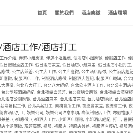
首頁
關於我們
酒店應徵
酒店環境
/酒店工作/酒店打工
工作介紹
,
伴遊小姐應徵
,
伴遊小姐推薦
,
便服店小姐應徵
,
便服店工作
,
便
假日禮服酒店工作
,
假日酒店兼差
,
假日酒店小姐兼差
,
假日酒店小姐打工
店應徵
,
公主店兼差
,
公主店工作
,
公主店應徵
,
公主酒店應徵
,
公主酒店經
姐應徵
,
制服酒店工作
,
制服酒店應徵
,
制服酒店經紀
,
制服酒店職缺
,
台北
八大應徵
,
台北八大打工
,
台北八大經紀
,
台北公主酒店工作
,
台北公主酒店
,
台北制服酒店經紀
,
台北夜總會兼差
,
台北夜總會應徵
,
台北夜總會酒店
台北酒店公關應徵
,
台北酒店兼差
,
台北酒店兼職
,
台北酒店經紀
,
台北酒店
高薪寒暑假工作
,
台北高薪打工
,
商務會所工作
,
夜總會兼差
,
夜總會工作
,
夜
總會酒店打工
,
娛樂公司
,
娛樂公司注意事項
,
寒假制服店工作
,
寒假禮服
姐兼差
,
小姐應徵
,
小姐酒店工作
,
小姐酒店應徵
,
小姐酒店經紀
,
打工
,
暑假
酒店小姐應徵
,
現領高薪
,
禮服
,
禮服店
,
禮服店兼差
,
禮服酒店經紀
,
禮服酒
店兼差
,
酒店兼差介紹
,
酒店兼差須知
,
酒店兼職
,
酒店小姐
,
酒店小姐工作