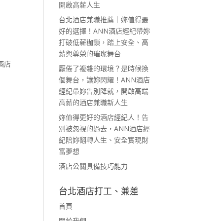
開啟高薪人生
台北酒店兼職推薦｜妳值得最
好的選擇！ANN酒店經紀帶妳
打破低薪枷鎖，踏上安全、高
薪與尊榮的璀璨舞台
酒店
厭倦了複雜的環境？是時候換
個舞台，讓妳閃耀！ANN酒店
經紀帶妳告別降就，開啟高端
高薪的酒店兼職新人生
妳值得更好的酒店經紀人！告
別被忽視的過去，ANN酒店經
紀陪妳翻轉人生、安全實現財
富夢想
酒店公關具備技巧能力
台北酒店打工、兼差
首頁
關於我們