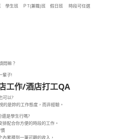
 學生班 ＰT(兼職)班 假日班 時段可任選
煩悶嘛？
輩子!
店工作/酒店打工QA
也可以?
重視的是妳的工作態度，而非經驗。
份還是學生行嗎?
安排配合你方便的時段的工作。
習慣
之內累積到一筆可觀的收入，