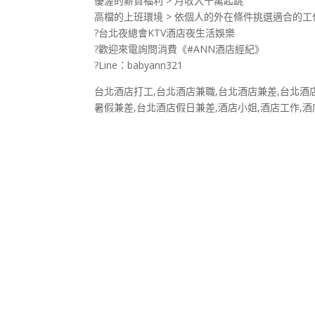
優渥的薪資福利 > 月收入十萬起跳
高檔的上班環境 > 依個人的外在條件挑選適合的
?台北夜總會KTV酒店夜生活娛樂
?歡迎來電詢問消費《#ANN酒店經紀》
?Line：babyann321
台北酒店打工,台北酒店兼職,台北酒店兼差,台北酒
暑假兼差,台北酒店假日兼差,酒店小姐,酒店工作,酒