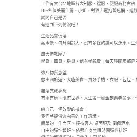
工作有大台北地區各大制服、禮服、便服商務會館、
HI~各位美麗佳麗、小姐，對酒店還抱著迷惘、遲疑
試問自己是否
有遇到下列情況吧！
生活品質低落
薪水低、每月開銷大、沒有多餘的錢可以運用，生
龐大債務壓力
學貸、車貸、房貸，還有孝親費，每天睜開眼都是
強烈物質慾望
想出國旅遊、大嗑美食、買好手機、衣服、包包、
無法完成夢想
有車有房、環遊世界、人生第一桶金創業老闆夢，
給自己一個改變的機會！
我們將提供妳完善的工作環境。
簡單的工作內容 > 接待客人 桌面服務 倒倒酒水
自由的彈性報班 > 依照自身空暇時間彈性排班