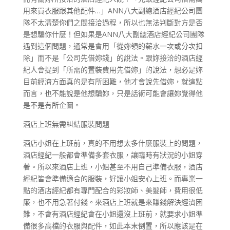
用來買衣服跟其他配件…」ANN八大副總酒店經紀公司團
隊不太清楚你們之間接洽過程，所以也無法判斷對方是否
是想騙你什麼！但如果是ANN八大副總酒店經紀公司團隊
遇到這個問題，通常是會用「從妳領的薪水一次或分次扣
除」而不是「公司先借妳錢」的說法。跟妳接洽的酒店經
紀人會提到「所需的置裝費用先借妳」的說法，想必是妳
目前經濟方面真的是有所困難，他才會說先借妳，就這點
而言，也不能說是他想騙妳，只是話術可能會讓妳覺得他
是不是有所企圖。
酒店上班無需糾結服裝問題
酒店小姐在上班前，真的不用想太多什麼服裝上的問題，
酒店經紀一般都會準備多套衣服，讓臨時有狀況的小姐穿
著。所以來酒店上班，小姐甚至不用自己準備衣服，酒店
經紀皆會準備適合的服裝，好讓小姐安心上班。而專業一
點的酒店經紀都有專門配合的彩妝師、美髮師，費用很低
廉，也不用急著付錢。來酒店上班就是來賺錢解決經濟困
難，不會有酒店經紀會在小姐還沒上班前，就要求小姐準
備很多高檔的衣服與配件，如此本末倒置，所以應該是在