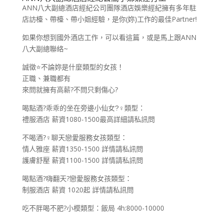
ANN八大副總酒店經紀公司團隊酒店娛樂經紀擁有多年駐
店訪檯、帶檯、帶小姐經驗，是你(妳)工作的最佳Partner!
如果你想到國外酒店工作，可以看這篇，或是馬上跟ANN
八大副總聯絡~
誠徵⭐️不論妳是什麼類型的女孩！
正職、兼職都有
來問就擁有高薪?不問只剩傷心?
喝點酒?乖乖的坐在旁邊小仙女?‍♀類型：
禮服酒店 薪資1080-1500最高詳細請私訊問
不喝酒?‍♀️聊天戀愛服務女孩類型：
情人雅座 薪資1350-1500 詳情請私訊問
護膚舒壓 薪資1100-1500 詳情請私訊問
喝點酒?嗨翻天?戀愛服務女孩類型：
制服酒店 薪資 1020起 詳情請私訊問
吃不胖喝不肥?小模類型：飯局 4h:8000-10000