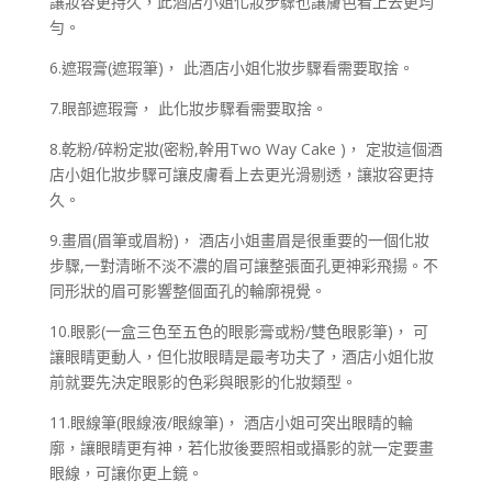
讓妝容更持久，此酒店小姐化妝步驟也讓膚色看上去更均
勻。
6.遮瑕膏(遮瑕筆)， 此酒店小姐化妝步驟看需要取捨。
7.眼部遮瑕膏， 此化妝步驟看需要取捨。
8.乾粉/碎粉定妝(密粉,幹用Two Way Cake )， 定妝這個酒
店小姐化妝步驟可讓皮膚看上去更光滑剔透，讓妝容更持
久。
9.畫眉(眉筆或眉粉)， 酒店小姐畫眉是很重要的一個化妝
步驟,一對清晰不淡不濃的眉可讓整張面孔更神彩飛揚。不
同形狀的眉可影響整個面孔的輪廓視覺。
10.眼影(一盒三色至五色的眼影膏或粉/雙色眼影筆)， 可
讓眼睛更動人，但化妝眼睛是最考功夫了，酒店小姐化妝
前就要先決定眼影的色彩與眼影的化妝類型。
11.眼線筆(眼線液/眼線筆)， 酒店小姐可突出眼睛的輪
廓，讓眼睛更有神，若化妝後要照相或攝影的就一定要畫
眼線，可讓你更上鏡。