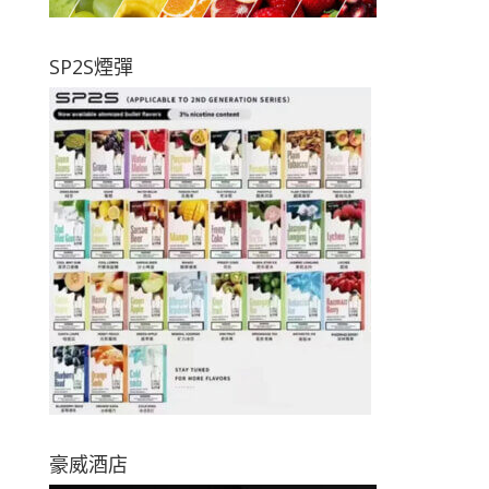
SP2S煙彈
豪威酒店