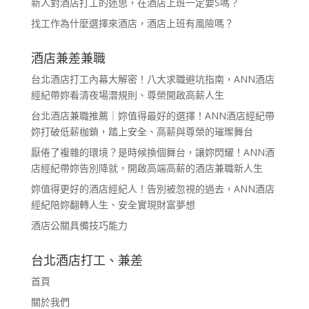
新人對酒店打工的迷思，在酒店上班一定要S嗎？
找工作為什麼選擇來酒店，酒店上班有風險嗎？
酒店兼差兼職
台北酒店打工內幕大解密！八大求職避坑指南，ANN酒店
經紀帶妳看清夜場潛規則、尊榮開啟高薪人生
台北酒店兼職推薦｜妳值得最好的選擇！ANN酒店經紀帶
妳打破低薪枷鎖，踏上安全、高薪與尊榮的璀璨舞台
厭倦了複雜的環境？是時候換個舞台，讓妳閃耀！ANN酒
店經紀帶妳告別降就，開啟高端高薪的酒店兼職新人生
妳值得更好的酒店經紀人！告別被忽視的過去，ANN酒店
經紀陪妳翻轉人生、安全實現財富夢想
酒店公關具備技巧能力
台北酒店打工、兼差
首頁
關於我們