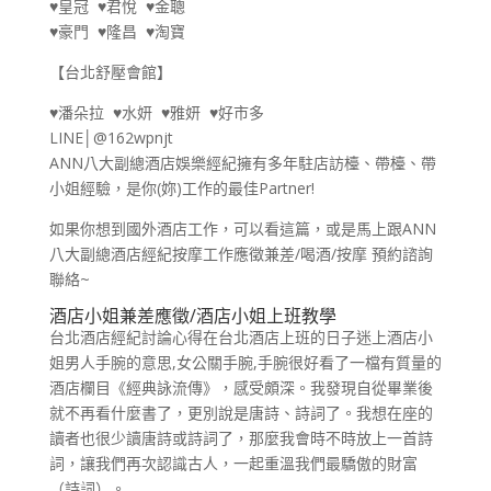
♥皇冠 ♥君悅 ♥金聰
♥豪門 ♥隆昌 ♥淘寶
【台北舒壓會館】
♥潘朵拉 ♥水妍 ♥雅妍 ♥好市多
LINE│@162wpnjt
ANN八大副總酒店娛樂經紀擁有多年駐店訪檯、帶檯、帶
小姐經驗，是你(妳)工作的最佳Partner!
如果你想到國外酒店工作，可以看這篇，或是馬上跟ANN
八大副總酒店經紀按摩工作應徵兼差/喝酒/按摩 預約諮詢
聯絡~
酒店小姐兼差應徵/酒店小姐上班教學
台北酒店經紀討論心得在台北酒店上班的日子迷上酒店小
姐男人手腕的意思,女公關手腕,手腕很好看了一檔有質量的
酒店欄目《經典詠流傳》，感受頗深。我發現自從畢業後
就不再看什麼書了，更別說是唐詩、詩詞了。我想在座的
讀者也很少讀唐詩或詩詞了，那麼我會時不時放上一首詩
詞，讓我們再次認識古人，一起重溫我們最驕傲的財富
（詩詞）。