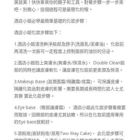
美就美！快快拿來你的鏡子和工具，對著步驟一步一步來
吧，別擔心，這個過程可是最簡化的哦。
酒店小姐必學最簡單基礎的化妝步驟︰
酒店小姐化妝步驟如下：
1.酒店小姐清洗幹淨臉部及脖子(洗面乳/潔膚油)， 化妝前
再清洗一次臉可一定程度上控制面部的油份的分泌。
2.酒店小姐拍上爽膚水(爽膚水/保濕水)， Double Clean臉
部的同時也讓皮膚軟化，讓皮膚在化妝前更柔潤及保濕。
3.Makeup Base (滋潤面霜/隔離霜/底霜)， 可保護皮膚，
隔離化妝品對皮膚的影響，需要長期或長時間化妝人士尤
其需 要此化妝步驟。
4.Eye base （眼部護膚霜）， 酒店小姐此化妝步驟看需要
而取捨，因眼部的皮膚尤其幼嫩，所以在化妝前選用專用
的Eye base就較好。
5.濕粉底(液狀粉底/濕用Two Way Cake)， 此化妝步驟可