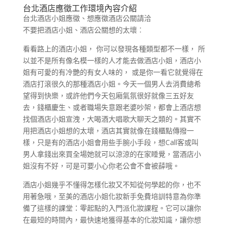
台北酒店應徵工作環境內容介紹
台北酒店小姐應徵、想應徵酒店公關請洽
不要把酒店小姐、酒店公關想的太壞︰
看看路上的酒店小姐， 你可以發現各種類型都不一樣， 所
以並不是所有像名模一樣的人才能去做酒店小姐，酒店小
姐有可愛的有冷艷的有女人味的， 或是你一看它就覺得在
酒店打滾很久的那種酒店小姐。今天一個男人去消費總希
望得到快樂，或許他們今天包廂氣氛很好就像三五好友
去，錢櫃慶生、或者職場失意跟老婆吵架，都會上酒店想
找個酒店小姐宣洩，大喝酒大唱歌大聊天之類的。其實不
用把酒店小姐想的太壞，酒店其實就像在錢櫃點傳撥一
樣，只是有的酒店小姐會用些手腕小手段，想Call客或叫
男人拿錢出來買全場她就可以涼涼的在家睡覺，當酒店小
姐沒有不好，可是可要小心你老公會不會被薛哦。
酒店小姐幾乎不懂得怎樣化妝又不知從何學起的你，也不
用著急哦，至美的酒店小姐化妝新手免費培訓特意為你準
備了這樣的課堂：零起點的入門派化妝課程。它可以讓你
在最短的時間內，最快速地獲得基本的化妝知識，讓你想