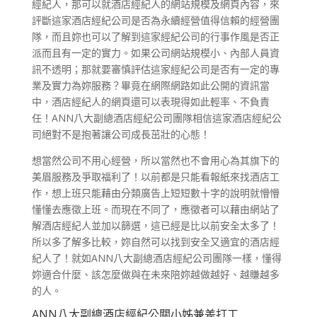
經紀人，那可以就酒店經紀人的網站規模及網頁內容，來
評斷這家酒店經紀公司是否為永續經營值得信賴的經營團
隊，而且妳也可以了解到這家經紀公司的行事作風是否正
派而且有一定的實力。如果公司網站規模小、內部人員資
訊不透明；那就要審慎評估這家經紀公司是否有一定的專
業及實力為妳服務？畢竟在網際網路如此公開的資訊當
中，酒店經紀人的網頁還可以表現得如此輕率、不負責
任！ANN八大副總酒店經紀公司團隊相信這家酒店經紀公
司絕對不是抱著讓公司成長茁壯的心態！
想當然公司不用心經營，所以當然也不會用心為其旗下的
美眉服務及爭取福利了！以前都是只能看報紙來找酒店工
作，想上班只能藉由分類廣告上短短數十字的說明就懵懵
懂懂去應徵上班。而現在不同了，應徵者可以藉由網站了
解酒店經紀人並加以篩選，這已經是比以前安全太多了！
所以多了解多比較，妳自然可以找到安全又適宜的酒店經
紀人了！就如ANN八大副總酒店經紀公司團隊一樣，懂得
妳適合什麼、該怎麼做與在未來陪妳越做越好、越賺越多
的人。
ANN八大副總酒店經紀公關小姊兼差打工