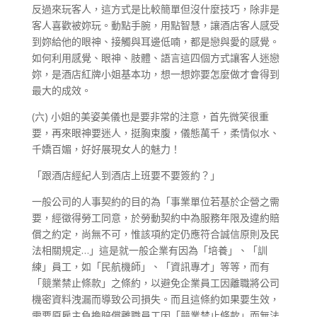
反過來玩客人，這方式是比較簡單但沒什麼技巧，除非是
客人喜歡被妳玩。動點手腕，用點智慧，讓酒店客人感受
到妳給他的眼神、接觸與耳邊低喃，都是戀與愛的感覺。
如何利用感覺、眼神、肢體、語言這四個方式讓客人迷戀
妳，是酒店紅牌小姐基本功，想一想妳要怎麼做才會得到
最大的成效。
(六) 小姐的美姿美儀也是要非常的注意，首先微笑很重
要，再來眼神要迷人，挺胸束腹，儀態萬千，柔情似水、
千嬌百媚，好好展現女人的魅力！
「跟酒店經紀人到酒店上班要不要簽約？」
一般公司的人事契約的目的為「事業單位若基於企營之需
要，經徵得勞工同意，於勞動契約中為服務年限及違約賠
償之約定，尚無不可，惟該項約定仍應符合誠信原則及民
法相關規定…」這是就一般企業有因為「培養」、「訓
練」員工，如「民航機師」、「資訊專才」等等，而有
「競業禁止條款」之條約，以避免企業員工因離職將公司
機密資料洩漏而導致公司損失。而且這條約如果要生效，
需要原雇主負擔賠償離職員工因「競業禁止條款」而無法