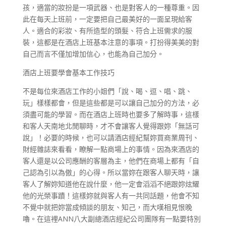
孩，適當的妝扮是一項武器、也是對客人的一種尊重。因
此在每天上班前，一定要把自己最美好的一面呈現給客
人。適合的彩妝、有所造型的頭髮、符合上班需求的服
裝，這都是在酒店上班基本注意的事項。打扮得美美的對
自己而言不僅加增加信心，也能為自己加分。
酒店上班要學會基本工作技巧
不是每位來酒店工作的小姐們「說、喝、逗、唱、跳、
玩」樣樣都會，但是這些都是可以讓自己加分的方法，必
須盡可能的學習。而在酒店上班時也要多了解時事，這樣
和客人天南地北閒聊時，才不會讓客人覺得跟妳「無話可
說」！必要的時候，也可以請酒店經紀幫妳買商業周刊、
財經雜誌來看看，瞭解一點商場上的事情。因為來酒店的
客人還是以公司應酬的客層為主，他們在商場上都有「自
己認為引以為傲」的心得。所以當妳在跟客人聊天時，讓
客人了解妳知道他在說什麼，他一定會滔滔不絕跟妳炫耀
他的光榮事蹟！這樣妳就與客人有一共同話題，他會不知
不覺中就把妳當成傾談的朋友、知己，而大嘆相見恨晚
嚕。在這裡ANN八大副總酒店經紀公司團隊有一點要特別