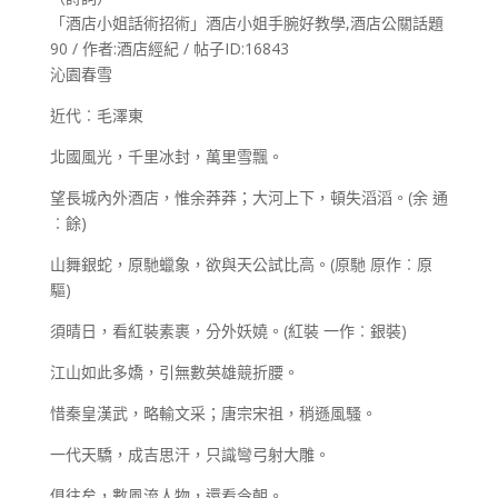
「酒店小姐話術招術」酒店小姐手腕好教學,酒店公關話題
90 / 作者:酒店經紀 / 帖子ID:16843
沁園春雪
近代︰毛澤東
北國風光，千里冰封，萬里雪飄。
望長城內外酒店，惟余莽莽；大河上下，頓失滔滔。(余 通
︰餘)
山舞銀蛇，原馳蠟象，欲與天公試比高。(原馳 原作︰原
驅)
須晴日，看紅裝素裹，分外妖嬈。(紅裝 一作︰銀裝)
江山如此多嬌，引無數英雄競折腰。
惜秦皇漢武，略輸文采；唐宗宋祖，稍遜風騷。
一代天驕，成吉思汗，只識彎弓射大雕。
俱往矣，數風流人物，還看今朝。