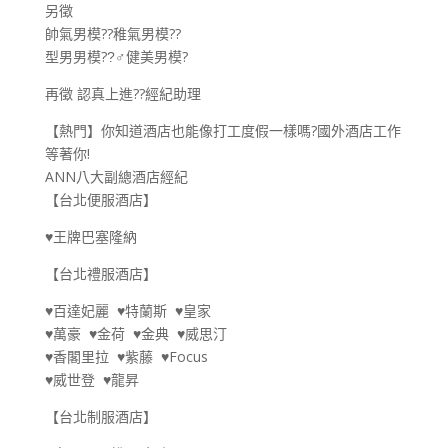
另徵
帥氣男模??稚氣男模??
型男男模??‍♂健美男模?️
再徵 認真上進?‍?經紀助理
【熱門】你知道酒店也能像打工度假一樣嗎?國外酒店工作
等著你!
ANN八大副總酒店經紀
【台北便服酒店】
♥王牌巴塞隆納
【台北禮服酒店】
♥百達妃麗 ♥特蘭斯 ♥皇家
♥萬豪 ♥金荷 ♥金典 ♥威思汀
♥香閣里拉 ♥紫藤 ♥Focus
♥威世登 ♥龍昇
【台北制服酒店】