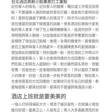
台北酒店高薪小姐兼差打工重點
記住客人的姓名，記住客人的職業，職位或工作情況及特
點，不要讓客人覺的妳是刻意在打聽，或是有什麼特別目
的！當妳在適度了解客人的情況下，妳才可以投其所好，
並在適當的氛圍下聊適當的話題。很多酒店紅牌為什麼老
點的客人會多？除了在上檯時瞭解客人、投其所好外，利
用時間與客人聯絡，以加強彼此印象是非常重要的功課。
這樣除了增加自己點檯、進場、全場的機會外，最重要的
是在之後妳與客人的相處中，才能鋪陳更多的劇情路線，
增加彼此的親密度！特別強調一點，妳在酒店工作時以什
麼態度面對客人，客人也會用同樣的方式回應你。就像我
們在路上對陌生人甜甜的一笑，對方雖然莫名奇妙、受寵
若驚，但是他也一定會跟妳點頭示意。！所以當妳了解客
人的需求、好惡，並且進一步給予善意的回應，相信客人
也會用善意的方式回應妳！如果妳只在乎自己的感覺，希
望每個客人都來討好妳，那真的不建議妳做酒店小姐。
酒店上班就是要美美的
一個人打扮得端莊大方，增添了幾分姿色，也就讓人增加
幾分好感。愛美之心，人皆有之；男人大多喜歡漂亮的女