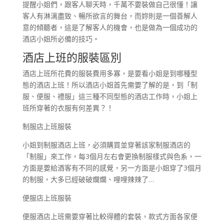
提醒小姐們，跟客人聊天時，千萬不要裝做自己很懂！讓
客人有淋漓盡致、暢所欲言的舞台，而妳則是一個善解人
意的傾聽者，這是了解客人的機會，也是做為一個成功的
酒店小姐所必備的技巧。
酒店上班的服裝區別
酒店上班所花費的服裝費用多寡，是要看小姐是到哪種型
態的酒店上班！所以酒店小姐首先需要了解的是，到「制
服、便服、禮服」這三種不同型態的酒店工作時，小姐上
班所穿著的衣服有何差異？！
制服店上班服裝
小姐到制服酒店上班，必須購買並穿著該家制服酒店的
「制服」來工作，每3個月左右會更換制服樣式與色系，一
方面是要給酒客有不同的感覺，另一方面是小姐穿了3個月
的制服，大多已經破破爛爛、哩哩辣辣了…
便服店上班服裝
便服酒店上班需要穿著比較得體的套裝，款式方面各家便