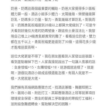
奶爸、奶媽這兩個最重要的輔助，奶爸大家覺得多少面板
體力算一般、酒店小姐多少體力、太陽幾級、榮譽幾級算
巨乳，奶媽多少力量、智力、勇氣幾級才算巨乳。對我而
言，奶媽勇氣祝福達到26級以上都算大佬級別了。可是今
天看到好幾位大佬的奶媽號後，跟這些土豪沒法比。我發
現自己堆上24級勇氣都異常的難了，看看這位奶號，雙力
都在五千以上，勇氣祝福更是達到了30級，這得花多少錢
才能堆這麼高啊。
這位大佬更是不得了，我在朋友圈看到人家發出這張圖，
看到差點嚇掉下巴。人家直接就說出了一句讓人羨慕的話
︰全身增幅+15，左糟增幅+18，這游戲就這樣了。就是
啊，游戲玩酒店小姐成這樣還能怎樣，有錢人就是不一
樣，大佬就是大佬。
我們擁有高端網路應徵方式，找酒店兼職、舞廳短期工
作、飯局小姐、附近打工、高薪應徵酒店上班等就業項目
環境安全保密，周全的替員工爭取優良的寒假打工福利，
並附設急難週轉金，幫助解決您的困難。