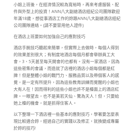
小姐上班後，在經濟情況較為寬裕時，再來考慮服裝、配
件與外型上的投資！ANN八大副總酒店經紀公司團隊歡迎
年滿18歲，想從事酒店工作的妳跟ANN八大副總酒店經紀
公司團隊連絡。(請不要冒用他人證件)
在酒店上班要如何加強自己的應對技巧
酒店手腕技巧聽起來簡單，但實際上去做時，每個人得到
的效果差別很大；有制度地酒店每個月都會舉辦員工大
會，3、5天甚至每天開會的也都有。沒有一家酒店，因為
這些密集的會議，而造就了店裡的酒店小姐每個都是紅
牌！但是整體小姐的戰鬥力、服務品質以及帶個客人的感
覺，是一定有所提升，因為這些教育訓練而覺醒的小姐也
大有人在！因而得利的這些小姐也許不是檯面上的酒店紅
牌。一眼望去，也不是美若天仙、驚為天人！但，只要給
她上檯的機會，就是抓得住客人。
以下整理一下酒店裡一些基本的應對技巧，學著要怎麼表
現比較適合妳，經過自己的實踐以及修正，就換變成專屬
於妳的技巧!