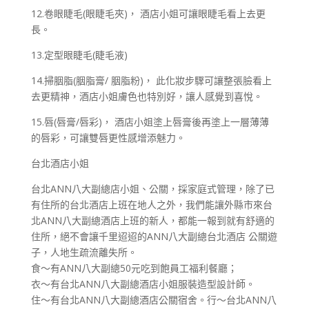
12.卷眼睫毛(眼睫毛夾)， 酒店小姐可讓眼睫毛看上去更
長。
13.定型眼睫毛(睫毛液)
14.掃胭脂(胭脂膏/ 胭脂粉)， 此化妝步驟可讓整張臉看上
去更精神，酒店小姐膚色也特別好，讓人感覺到喜悅。
15.唇(唇膏/唇彩)， 酒店小姐塗上唇膏後再塗上一層薄薄
的唇彩，可讓雙唇更性感增添魅力。
台北酒店小姐
台北ANN八大副總店小姐、公關，採家庭式管理，除了已
有住所的台北酒店上班在地人之外，我們能讓外縣市來台
北ANN八大副總酒店上班的新人，都能一報到就有舒適的
住所，絕不會讓千里迢迢的ANN八大副總台北酒店 公關遊
子，人地生疏流離失所。
食～有ANN八大副總50元吃到飽員工福利餐廳；
衣～有台北ANN八大副總酒店小姐服裝造型設計師。
住～有台北ANN八大副總酒店公關宿舍。行～台北ANN八