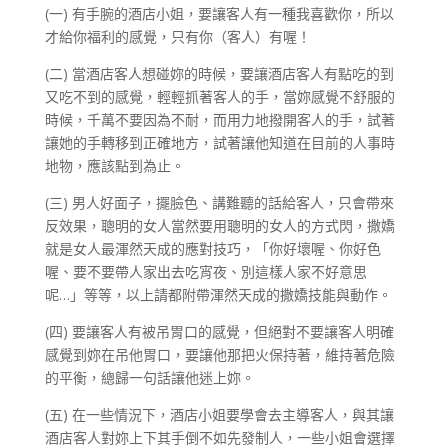
(一) 有手腕的酒店小姐，要讓客人有一種我喜歡你，所以
才給你福利的感覺，只有你（客人）有喔！
(二) 當酒店客人想碰妳的時候，要讓酒店客人有點吃的到
又吃不到的感覺，輕輕抓著客人的手，當妳感覺不舒服的
時候，千萬不要因為不耐，而用力地撥開客人的手，試著
讓她的手轉移到正確地方，試著讓他知道在目前的人事時
地物，應該點到為止。
(三) 男人好面子，擺臉色、講難聽的話給客人，只會帶來
反效果，聰明的女人當然要用聰明的女人的方式閃，撒嬌
就是女人最渾然天成的應對技巧，「你好壞喔、你好色
喔、要不要帶人家出去吃宵夜、別這樣人家不好意思
呢…」等等，以上請都附帶渾然天成的撒嬌技能與動作。
(四) 要讓客人有被吊胃口的感覺，但絕對不要讓客人明確
感覺到妳在吊他胃口，要讓他那把火保持著，維持著危險
的平衡，總歸一句話讓他迷上妳。
(五) 在一些情況下，酒店小姐要學會去主導客人，與其讓
酒店客人對妳上下其手倒不如先發制人，一些小姐會選擇