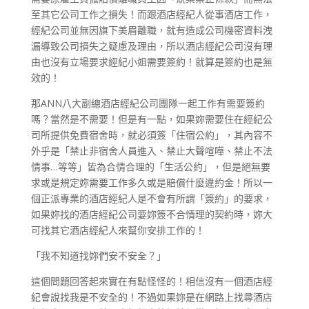
至其它公司工作之損失！而跟酒店經紀人從事酒店工作，
經紀公司並無因旗下美眉離職，就有造成公司機密資料洩
漏導致公司損失之疑慮及理由，所以酒店經紀公司沒有理
由也沒有立場要求經紀小姐需要簽約！就算是簽約也是無
效的！
那ANN八大副總酒店經紀公司團隊一起工作有需要簽約
嗎？當然是不需要！但是有一點，如果妳需要住在經紀公
司所提供免費宿舍時，就必須簽「住宿公約」，其內容不
外乎是「禁止非宿舍人員進入、禁止大聲喧嘩、禁止不法
情事…等等」皆為合情合理的「生活公約」，但是絕無要
求或是規定妳需要工作多久或是賠償什麼違約金！所以一
個正派專業的酒店經紀人是不會有所謂「簽約」的要求，
如果妳找的酒店經紀公司要妳簽不合情理的契約時，妳大
可找其它酒店經紀人來幫你安排工作的！
「我不知道找妳們安不安全？」
這個問題回答起來實在有點怪怪的！相信沒有一個酒店經
紀會說找我是不安全的！不過如果妳是在網路上找尋酒店