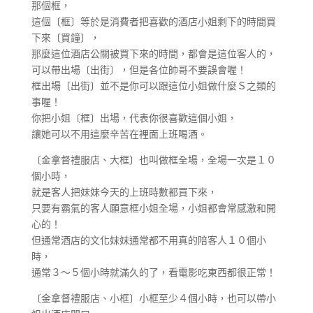
那個框，
這個〔框〕等於是消費者把喜歡的酒店小姐剩下的時間買
下來〔買鐘〕，
那麼這位酒店公關被買下來的時間，都會是這位客人的，
可以帶出場〔出街〕，但是各位帥哥不要誤會喔！
框出場〔出街〕並不是你可以跟這位小姐做什麼Ｓ之類的
事喔！
你把小姐〔框〕出場，代表你很喜歡這個小姐，
讓她可以不用這麼辛苦在裡面上班喝酒。
〔金拿督禮服店、大框〕也叫做框全場，全場一次是１０
個小時，
就是客人把妹妹今天的上班時數都買下來，
只要有霸氣的客人願意框小姐全場，小姐都會常感激和開
心的！
但通常酒店的文化妹妹通常都不用真的陪客人１０個小
時，
通常３～５個小時就滿久的了，看電影吃東西都很正常！
〔金拿督禮服店、小框〕小框至少４個小時，也可以帶小