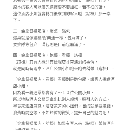
若有另一桌客人喜歡這位酒店小姐而要〔點框〕的話，
原本的客人可以優先選擇要不要加框，若不框的話，
這位酒店小姐就會轉到後來到的客人喊〔點框〕那一桌
了。
三．金拿督禮服店、爆桌．滿包
爆桌就是像錢櫃/好樂迪一樣，包廂滿了，
要排隊等包廂。滿包則是目前包廂滿了。
四．金拿督禮服店、跑檯．看檯．訪檯
〔跑檯〕其實大概只有便服店才常遇到的事情，
就是同時有兩桌，酒店公關小姐跑來跑去稱做〔跑檯〕。
〔金拿督禮服店、看檯〕看檯則是跑包廂，讓客人挑選酒
店小姐，
因為看一輪通常都會有７～１０位公關小姐，
所以這時酒店公關要拿出比別人親切，吸引人的方式，
畢竟來酒店兼職，酒店兼差的小姐們，目的就是要賺錢，
浪費時間空等，不如短暫的微笑，提升自己的魅力吧！
〔金拿督禮服店、訪檯〕如果有客人來（點框）某位酒店
小姐沒有成功，