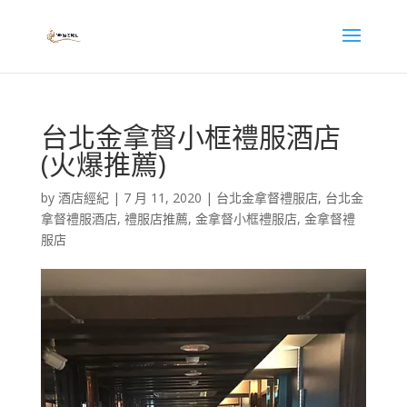
台北金拿督小框禮服酒店
(火爆推薦)
by
酒店經紀
|
7 月 11, 2020
|
台北金拿督禮服店
,
台北金
拿督禮服酒店
,
禮服店推薦
,
金拿督小框禮服店
,
金拿督禮
服店