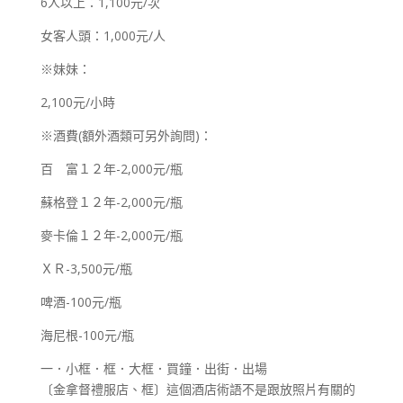
6人以上：1,100元/次
女客人頭：1,000元/人
※妹妹：
2,100元/小時
※酒費(額外酒類可另外詢問)：
百 富１２年-2,000元/瓶
蘇格登１２年-2,000元/瓶
麥卡倫１２年-2,000元/瓶
ＸＲ-3,500元/瓶
啤酒-100元/瓶
海尼根-100元/瓶
一．小框．框．大框．買鐘．出街．出場
〔金拿督禮服店、框〕這個酒店術語不是跟放照片有關的