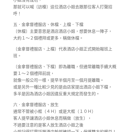
那就可以喊〔訪檯〕這位酒店小姐去跟那位客人打聲招
呼！
五．金拿督禮服店、休檔．上檔．下檔
〔休檔〕主要意思是酒店酒店小姐，想要休息一陣子，
大約１～２個禮拜或更多，稱做休檔。
〔金拿督禮服店、上檔〕代表酒店小姐正式開始報班上
班。
〔金拿督禮服店、下檔〕即為離職，但通常離職手續大概
要１～２個禮拜前說，
就像一般公司一樣，提早半個月至一個月提離職。
或是另外一種比較少見的是由店家提出酒店小姐下檔，
多半是因為酒店小姐因違反重大規定而發生的。
六．金拿督禮服店、放生
通常不管被小框（４Ｈ）或是大框（１０Ｈ）
客人提早讓酒店小姐休息而稱做〔放生〕，
不過要注意的是客人放生酒店小姐之後
小姐記得打電話跟酒店幹部確認一下，保護雙方的權益！