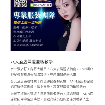
八大酒店兼差兼職教學
台北酒店打工內幕大解密！八大求職避坑指南，ANN酒店
經紀帶妳看清夜場潛規則、尊榮開啟高薪人生
台北酒店兼職推薦｜妳值得最好的選擇！ANN酒店經紀帶
妳打破低薪枷鎖，踏上安全、高薪與尊榮的璀璨舞台
厭倦了複雜的環境？是時候換個舞台，讓妳閃耀！ANN酒
店經紀帶妳告別降就，開啟高端高薪的酒店兼職新人生