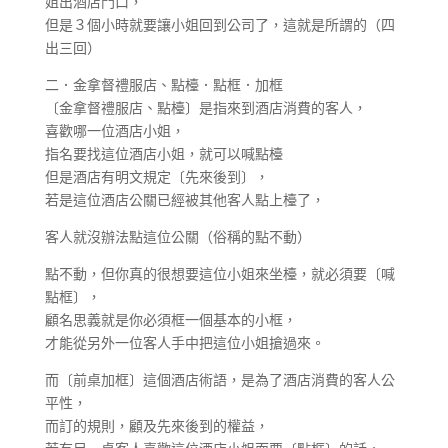
姐出酒店門口，
但是３個小時就要讓小姐回到公司了，這就是所謂的（四
出三回）
二．金拿督禮服店、點檯．點框．加框
〔金拿督禮服店、點檯〕是指來到酒店消費的客人，
喜歡哪一位酒店小姐，
指名要找這位酒店小姐，就可以喊點檯
但是酒店有明文規定〔先來後到〕，
若是這位酒店公關已經被其他客人點上檯了，
客人就沒辦法點這位公關（俗稱的點不動）
點不動，但你真的很想要這位小姐來坐檯，就必須要〔喊
點框〕，
顧名思義就是你必須框一個基本的小框，
才能從另外一位客人手中把這位小姐搶過來。
而〔前桌加框〕這個酒店術語，是為了酒店消費的客人公
平性，
而訂的規則，顧及先來後到的權益，