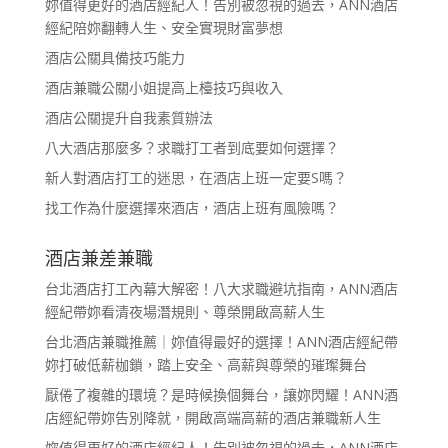
妳值得更好的酒店經紀人！告別被忽視的過去，ANN酒店
經紀陪妳翻轉人生、安全實現財富夢想
酒店公關具備技巧能力
酒店兼職公關小姐提高上檯技巧與收入
酒店公關提升自我素質辦法
八大酒店那麼多？求職打工者到底要如何選擇？
新人對酒店打工的迷思，在酒店上班一定要S嗎？
找工作為什麼選擇來酒店，酒店上班有風險嗎？
酒店兼差兼職
台北酒店打工內幕大解密！八大求職避坑指南，ANN酒店
經紀帶妳看清夜場潛規則、尊榮開啟高薪人生
台北酒店兼職推薦｜妳值得最好的選擇！ANN酒店經紀帶
妳打破低薪枷鎖，踏上安全、高薪與尊榮的璀璨舞台
厭倦了複雜的環境？是時候換個舞台，讓妳閃耀！ANN酒
店經紀帶妳告別降就，開啟高端高薪的酒店兼職新人生
妳值得更好的酒店經紀人！告別被忽視的過去，ANN酒店