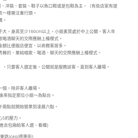
服、洋裝、套裝、鞋子以魚口鞋或是包鞋為主，（有些店家有提
店一樣需注重行頭。
備。
大，身高至少160cm以上，小姐素質處於中上公關，客人年
歌喝酒聊天的交際應酬上檯模式。
金額比便服店便宜、以商務客居多。
不脫不秀舞的、單純唱歌、喝酒、聊天的交際應酬上檯模式。
），只要客人選定後，公關就是服務該客，直到客人離場。
一個，除非客人離場。
之後來指定那位小姐～為點台。
午兩點就開始營業到凌晨六點。
心S的壓力。
進去包廂給客人選、看檯)
)ceo(德惠街)