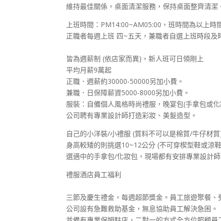
​維持最佳關係。桌面清潔服務，保持桌面整齊清潔
上班時間：PM14:00~AM05:00，班時間為以上時
正職者每週上班 四~五天，兼職者自選上班時段及
皆為週薪制 (依店家而異)，新人班可日領剛上
平均月薪9萬起
正職．週薪約30000-50000另加小費。
兼職．日保障薪資5000-8000另加小費。
服裝：自備個人風格時尚禮服，晚宴包(手拿包或化
公司聘有專業設計師打造彩妝、美髮造型。
自己的小洋裝/小禮服 (質料不可以是棉質/牛仔材質
​身高較矮的則挑選10~12公分 (不可穿楔型鞋或涼鞋
選適中的手拿包/化妝包，現場都有安排專業設計
禮服酒店員工福利
三節及慶生禮金，每週超節獎金。員工旅遊聚餐、
公司設有急難救助基金，無息協助員工解決急困。
並備有專業保姆駐店，二對一的方式全方位照顧員