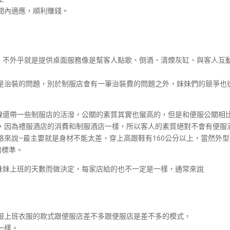
間內適應，順利賺錢。
異，不外乎就是提供桌面服務像是幫客人點歌、倒酒、清煙灰缸、與客人互
是治裝的問題，別於制服店會有一筆治裝費的問題之外，妹妹們的競爭也
路線還帶一些制服店的活潑，公關的素質其實也蠻高的，但是和便服公關相
，因為禮服酒店的消費和制服酒店一樣，所以客人的素質絕對不會有便服
來說~最主要就是身材不能太差，穿上高跟鞋有160公分以上，當然外
的標準。
看妹妹上班的天數而做決定，每家店給的也不一定是一樣，通常來說
服上班衣服的款式跟便服店差不多跟便服店是差不多的模式，
一樣。