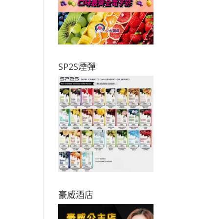
SP2S煙彈
豪威酒店