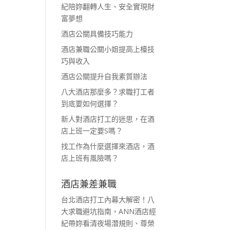
紀陪妳翻轉人生、安全實現財
富夢想
酒店公關具備技巧能力
酒店兼職公關小姐提高上檯技
巧與收入
酒店公關提升自我素質辦法
八大酒店那麼多？求職打工者
到底要如何選擇？
新人對酒店打工的迷思，在酒
店上班一定要S嗎？
找工作為什麼選擇來酒店，酒
店上班有風險嗎？
酒店兼差兼職
台北酒店打工內幕大解密！八
大求職避坑指南，ANN酒店經
紀帶妳看清夜場潛規則、尊榮