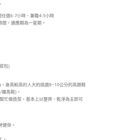
。
間任選6-7小時、兼職4-5小時
時間，適應期為一星期。
妝包)
)，身高較高的人大約挑選8~10公分的高跟鞋
/羅馬鞋)。
師幫忙做造型，基本上以整齊、乾淨為主即可
勞健保。
工。