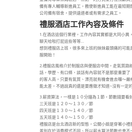
備有專人輔導新進員工，務使新進員工能在最短期
公司備有宿舍，提供遠道者或有需求之員工。
禮服酒店工作內容及條件
1.在酒店這個行業裡，工作內容其實都是大同小
聊天哈啦打屁這些等等…
想到禮服店上班，很多來上班的妹妹最頭痛的可能
服開始！
2.禮服店風格介於制服店與便服店中間，走氣質
話，學歷、有口條、談話有內容就不是那麼重要了
的客人高，只要有氣質、漂亮就有機會進去囉～嚴格
能太差，不過說真的還是要應徵才知道~沒有一定
3.薪資算法，一樣是１０分鐘為１節，節數錢要
三天班是１２０～１３０／節
四天班是１３０～１４０／節
五天班是１４０～１５０／節
禮服店是台北酒店新的型態，公關小姐是穿著小禮
差別在於消費模式不同、所以薪水算法節數也會不