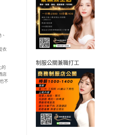
動、
從衣
制服公關兼職打工
比的
酒店
型也不