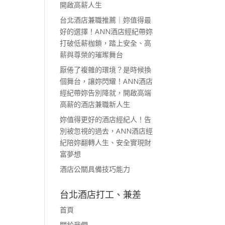
開啟高薪人生
台北酒店兼職推薦｜妳值得最
好的選擇！ANN酒店經紀帶妳
打破低薪枷鎖，踏上安全、高
薪與尊榮的璀璨舞台
厭倦了複雜的環境？是時候換
個舞台，讓妳閃耀！ANN酒店
經紀帶妳告別降就，開啟高端
高薪的酒店兼職新人生
妳值得更好的酒店經紀人！告
別被忽視的過去，ANN酒店經
紀陪妳翻轉人生、安全實現財
富夢想
酒店公關具備技巧能力
台北酒店打工、兼差
首頁
關於我們