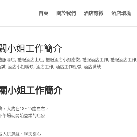
首頁
關於我們
酒店應徵
酒店環境
公關小姐工作簡介
禮服酒店
,
禮服酒店上班
,
禮服酒店小姐應徵
,
禮服酒店工作
,
禮服酒店工作
面試
,
酒店小姐職缺
,
酒店工作
,
酒店工作應徵
,
酒店職缺
公關小姐工作簡介
，大約在18~45歲左右，
下午場就開始營業的店家。
客人玩遊戲、聊天談心