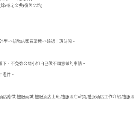
錦州街)金典(復興北路)
外型–>親臨店家看環境–>確認上班時間。
護下、不免強公關小姐自己做不願意做的事情。
押證件。
服酒店應徵,禮服面試,禮服酒店上班,禮服酒店薪資,禮服酒店工作介紹,禮服