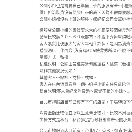
公關小姐也是需要自己準備上班的服裝穿著~小禮
供）但治裝費沒有便服店來的高，因為不需像便服
公關小姐都沒有上班的服裝、哪經紀公司會幫妳準
禮服店公關小姐的素質要求大約在跟便服酒店差別不
齡層比較廣３０～６０歲都有。不脫不秀舞單純唱
客人素質比便服店的客人年輕化許多，是因為消費
禮服酒店工作內容:(沒有special使背秀所以)
坐檯方式：私檯
私檯說明：公關由帶檯帶進包廂讓客人挑選（看檯
除非其他狀況例如：
其他客人～點檯、訪檯、或框。
客人在店內消費喜歡一個小姐把小姐定住只能陪他
點台說明:客人曾經來消費過～感覺不錯的小姐～
台北市禮服店目前已經有下午的店家，午場時段下
消費金額比較便宜所以生意量比較好、比較不用擔
坐檯方式是私台。私台(就是行政幹部會帶公關小姐
台北市禮服酒店目前有、台北97、香水、御鑫(忠孝東路