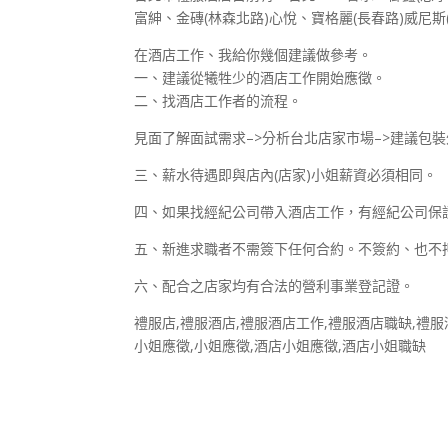
富紳、金磚(林森北路)心悅、寶格麗(長春路)威尼斯(
在酒店工作、我給你幾個建議做參考。
一、建議從犧牲少的酒店工作開始應徵。
二、找酒店工作者的流程。
見面了解面試需求–>分析台北店家市場–>建議包裝
三、薪水待遇即與店內(店家)小姐薪資必須相同。
四、如果找經紀公司帶入酒店工作，有經紀公司保
五、新進求職者不需簽下任何合約。不簽約、也不
六、配合之店家均有合法的營利事業登記證。
禮服店,禮服酒店,禮服酒店工作,禮服酒店職缺,禮
小姐應徵,小姐應徵,酒店小姐應徵,酒店小姐職缺