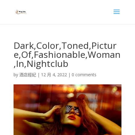
Dark,Color,Toned,Pictur
e,Of,Fashionable,Woman
,In,Nightclub
by
酒店經紀
|
12 月 4, 2022
|
0 comments