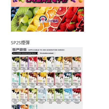
SP2S煙彈