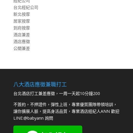
經紀公司
台北經紀公司
新北按摩
居家按摩
到府按摩
酒店兼差
酒店應徵
公關兼差
八大酒店應徵兼職打工
台北酒店打工兼差應徵，一周一天起10分鐘200
不簽約，不押證件，彈性上班，專業優質團隊帶領培訓，
讓你擴展人脈，提高身活品質，專業酒店經紀人ANN 歡迎
LINE:
@babyann
詢問