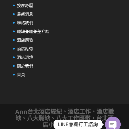
按摩紓壓
最新消息
聯絡我們
職缺兼職兼差介紹
酒店應徵
酒店應徵
酒店環境
關於我們
首頁
Ann台北酒店經紀、酒店工作、酒店職
缺、八大職缺、八大工作應徵，台北酒
店小姐應徵│
SEO
LINE兼職打工諮詢