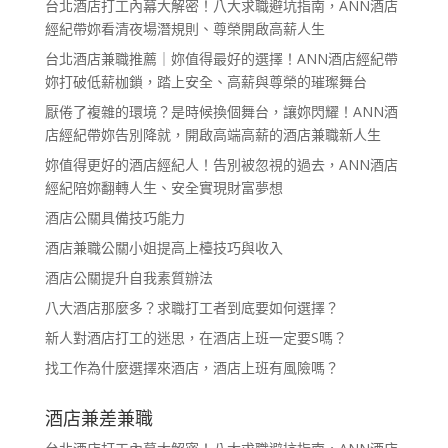
台北酒店打工內幕大解密！八大求職避坑指南，ANN酒店
經紀帶妳看清夜場潛規則、尊榮開啟高薪人生
台北酒店兼職推薦｜妳值得最好的選擇！ANN酒店經紀帶
妳打破低薪枷鎖，踏上安全、高薪與尊榮的璀璨舞台
厭倦了複雜的環境？是時候換個舞台，讓妳閃耀！ANN酒
店經紀帶妳告別降就，開啟高端高薪的酒店兼職新人生
妳值得更好的酒店經紀人！告別被忽視的過去，ANN酒店
經紀陪妳翻轉人生、安全實現財富夢想
酒店公關具備技巧能力
酒店兼職公關小姐提高上檯技巧與收入
酒店公關提升自我素質辦法
八大酒店那麼多？求職打工者到底要如何選擇？
新人對酒店打工的迷思，在酒店上班一定要S嗎？
找工作為什麼選擇來酒店，酒店上班有風險嗎？
酒店兼差兼職