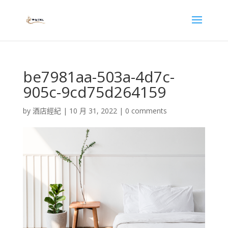
be7981aa-503a-4d7c-
905c-9cd75d264159
by
酒店經紀
|
10 月 31, 2022
|
0 comments