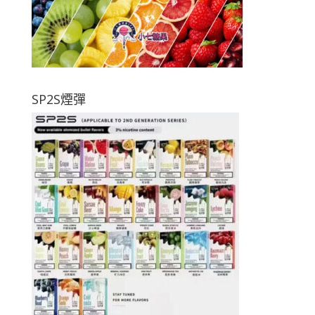
SP2S煙彈