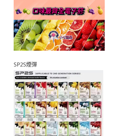
SP2S煙彈