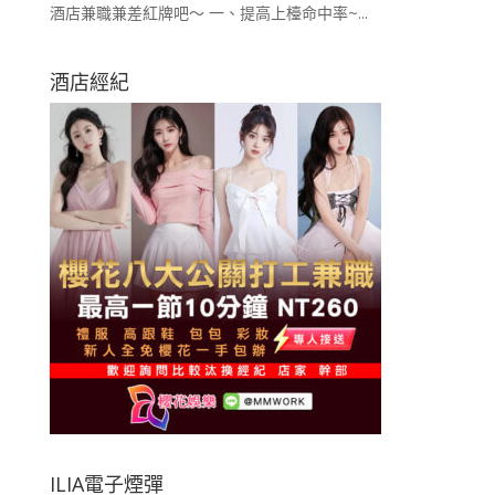
酒店兼職兼差紅牌吧～ 一、提高上檯命中率~...
酒店經紀
ILIA電子煙彈