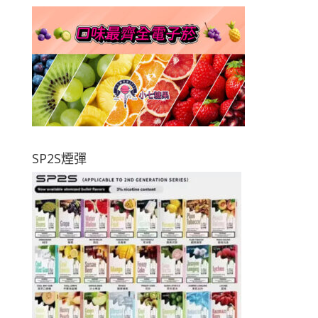
SP2S煙彈