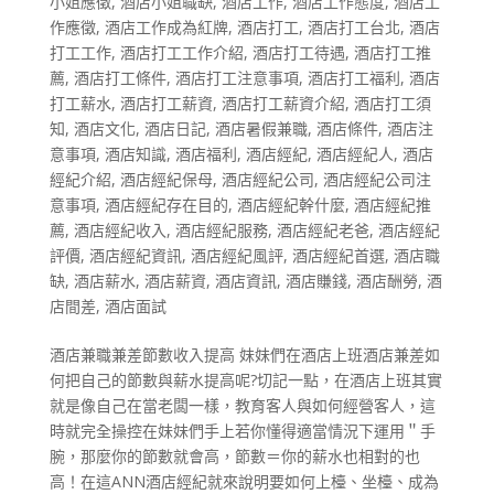
小姐應徵
,
酒店小姐職缺
,
酒店工作
,
酒店工作態度
,
酒店工
作應徵
,
酒店工作成為紅牌
,
酒店打工
,
酒店打工台北
,
酒店
打工工作
,
酒店打工工作介紹
,
酒店打工待遇
,
酒店打工推
薦
,
酒店打工條件
,
酒店打工注意事項
,
酒店打工福利
,
酒店
打工薪水
,
酒店打工薪資
,
酒店打工薪資介紹
,
酒店打工須
知
,
酒店文化
,
酒店日記
,
酒店暑假兼職
,
酒店條件
,
酒店注
意事項
,
酒店知識
,
酒店福利
,
酒店經紀
,
酒店經紀人
,
酒店
經紀介紹
,
酒店經紀保母
,
酒店經紀公司
,
酒店經紀公司注
意事項
,
酒店經紀存在目的
,
酒店經紀幹什麼
,
酒店經紀推
薦
,
酒店經紀收入
,
酒店經紀服務
,
酒店經紀老爸
,
酒店經紀
評價
,
酒店經紀資訊
,
酒店經紀風評
,
酒店經紀首選
,
酒店職
缺
,
酒店薪水
,
酒店薪資
,
酒店資訊
,
酒店賺錢
,
酒店酬勞
,
酒
店間差
,
酒店面試
酒店兼職兼差節數收入提高 妹妹們在酒店上班酒店兼差如
何把自己的節數與薪水提高呢?切記一點，在酒店上班其實
就是像自己在當老闆一樣，教育客人與如何經營客人，這
時就完全操控在妹妹們手上若你懂得適當情況下運用＂手
腕，那麼你的節數就會高，節數＝你的薪水也相對的也
高！在這ANN酒店經紀就來說明要如何上檯、坐檯、成為