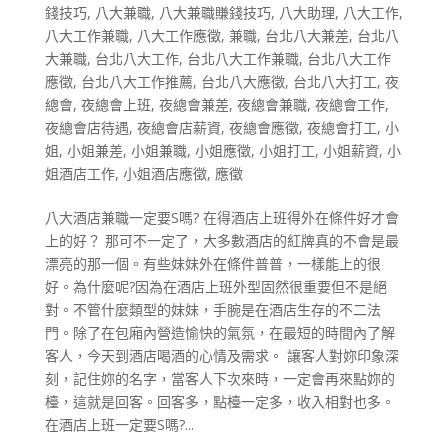
錢技巧
,
八大兼職
,
八大兼職賺錢技巧
,
八大助理
,
八大工作
,
八大工作兼職
,
八大工作應徵
,
兼職
,
台北八大兼差
,
台北八
大兼職
,
台北八大工作
,
台北八大工作兼職
,
台北八大工作
應徵
,
台北八大工作推薦
,
台北八大應徵
,
台北八大打工
,
夜
總會
,
夜總會上班
,
夜總會兼差
,
夜總會兼職
,
夜總會工作
,
夜總會店待遇
,
夜總會店薪資
,
夜總會應徵
,
夜總會打工
,
小
姐
,
小姐兼差
,
小姐兼職
,
小姐應徵
,
小姐打工
,
小姐薪資
,
小
姐酒店工作
,
小姐酒店應徵
,
應徵
八大酒店兼職一定要S嗎? 在得酒店上班得外在條件好才會
上的好？ 那可不一定了，大多數酒店的紅牌真的不會是最
漂亮的那一個。有些妹妹外在條件普普，一樣能上的很
好。為什麼呢?因為在酒店上班外型固然很重要但不是絕
對。不管什麼類型的妹妹，手腕是在酒店生存的不二法
門。除了在包廂內營造愉快的氣氛，在最短的時間內了解
客人，今天到酒店喝酒的心情及需求。 讓客人對妳印象深
刻，記住妳的名字，當客人下次來時，一定會再來點妳的
檯，這就是回客。回客多，點檯一定多，收入相對也多。
在酒店上班一定要S嗎?...