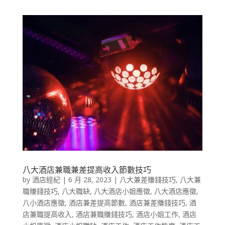
八大酒店兼職兼差提高收入節數技巧
by
酒店經紀
|
6 月 28, 2023
|
八大兼差賺錢技巧
,
八大兼
職賺錢技巧
,
八大職缺
,
八大酒店小姐應徵
,
八大酒店應徵
,
八小酒店應徵
,
酒店兼差提高節數
,
酒店兼差賺錢技巧
,
酒
店兼職提高收入
,
酒店兼職賺錢技巧
,
酒店小姐工作
,
酒店