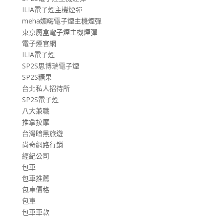
ILIA電子煙主機煙彈
meha媚嗨電子煙主機煙彈
東京魔盒電子煙主機煙彈
電子煙官網
ILIA電子煙
SP2S思博瑞電子煙
SP2S糖果
台北私人招待所
SP2S電子煙
八大兼職
推拿按摩
台灣暗黑旅遊
尚奇網路行銷
經紀公司
包車
包車推薦
包車價格
包車
包車車款