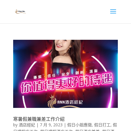
寒暑假兼職兼差工作介紹
by
酒店經紀
|
7 月 9, 2023
|
假日小姐應徵
,
假日打工
,
假