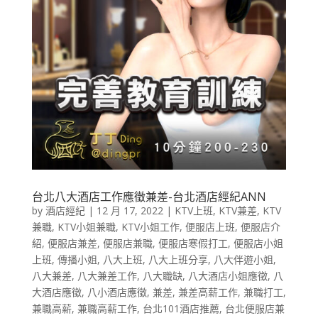
台北八大酒店工作應徵兼差-台北酒店經紀ANN
by
酒店經紀
|
12 月 17, 2022
|
KTV上班
,
KTV兼差
,
KTV
兼職
,
KTV小姐兼職
,
KTV小姐工作
,
便服店上班
,
便服店介
紹
,
便服店兼差
,
便服店兼職
,
便服店寒假打工
,
便服店小姐
上班
,
傳播小姐
,
八大上班
,
八大上班分享
,
八大伴遊小姐
,
八大兼差
,
八大兼差工作
,
八大職缺
,
八大酒店小姐應徵
,
八
大酒店應徵
,
八小酒店應徵
,
兼差
,
兼差高薪工作
,
兼職打工
,
兼職高薪
,
兼職高薪工作
,
台北101酒店推薦
,
台北便服店兼