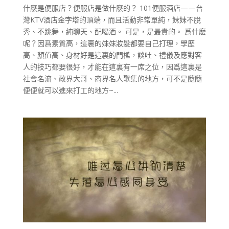
什麽是便服店？便服店是做什麽的？ 101便服酒店——台
灣KTV酒店金字塔的頂端，而且活動非常單純，妹妹不脫
秀、不跳舞，純聊天、配喝酒。 可是，是最貴的。 爲什麽
呢？因爲素質高，這裏的妹妹妝髮都要自己打理，學歷
高、顏值高、身材好是這裏的門檻，談吐、禮儀及應對客
人的技巧都要很好，才能在這裏有一席之位，因爲這裏是
社會名流、政界大哥、商界名人聚集的地方，可不是隨隨
便便就可以進來打工的地方~...