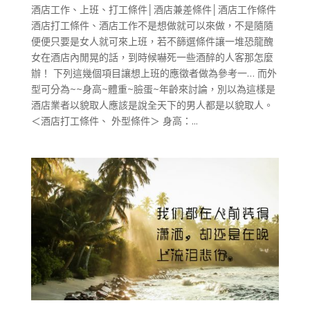
酒店工作、上班、打工條件│酒店兼差條件│酒店工作條件
酒店打工條件、酒店工作不是想做就可以來做，不是隨隨
便便只要是女人就可來上班，若不篩選條件讓一堆恐龍醜
女在酒店內閒晃的話，到時候嚇死一些酒醉的人客那怎麼
辦！ 下列這幾個項目讓想上班的應徵者做為參考一… 而外
型可分為~~身高~體重~臉蛋~年齡來討論，別以為這樣是
酒店業者以貌取人應該是說全天下的男人都是以貌取人。
＜酒店打工條件、 外型條件＞ 身高：...