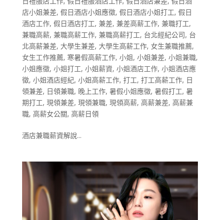
日禮服店工作
,
假日禮服酒店工作
,
假日酒店兼差
,
假日酒
店小姐兼差
,
假日酒店小姐應徵
,
假日酒店小姐打工
,
假日
酒店工作
,
假日酒店打工
,
兼差
,
兼差高薪工作
,
兼職打工
,
兼職高薪
,
兼職高薪工作
,
兼職高薪打工
,
台北經紀公司
,
台
北高薪兼差
,
大學生兼差
,
大學生高薪工作
,
女生兼職推薦
,
女生工作推薦
,
寒暑假高薪工作
,
小姐
,
小姐兼差
,
小姐兼職
,
小姐應徵
,
小姐打工
,
小姐薪資
,
小姐酒店工作
,
小姐酒店應
徵
,
小姐酒店經紀
,
小姐高薪工作
,
打工
,
打工高薪工作
,
日
領兼差
,
日領兼職
,
晚上工作
,
暑假小姐應徵
,
暑假打工
,
暑
期打工
,
現領兼差
,
現領兼職
,
現領高薪
,
高薪兼差
,
高薪兼
職
,
高薪女公關
,
高薪日領
酒店兼職薪資解說...