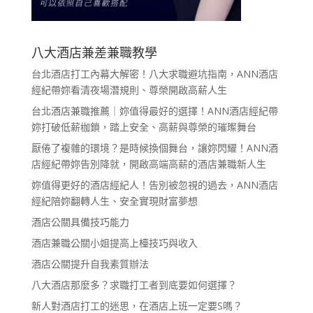
八大酒店兼差兼職教學
台北酒店打工內幕大解密！八大求職避坑指南，ANN酒店
經紀帶妳看清夜場潛規則、尊榮開啟高薪人生
台北酒店兼職推薦｜妳值得最好的選擇！ANN酒店經紀帶
妳打破低薪枷鎖，踏上安全、高薪與尊榮的璀璨舞台
厭倦了複雜的環境？是時候換個舞台，讓妳閃耀！ANN酒
店經紀帶妳告別降就，開啟高端高薪的酒店兼職新人生
妳值得更好的酒店經紀人！告別被忽視的過去，ANN酒店
經紀陪妳翻轉人生、安全實現財富夢想
酒店公關具備技巧能力
酒店兼職公關小姐提高上檯技巧與收入
酒店公關提升自我素質辦法
八大酒店那麼多？求職打工者到底要如何選擇？
新人對酒店打工的迷思，在酒店上班一定要S嗎？