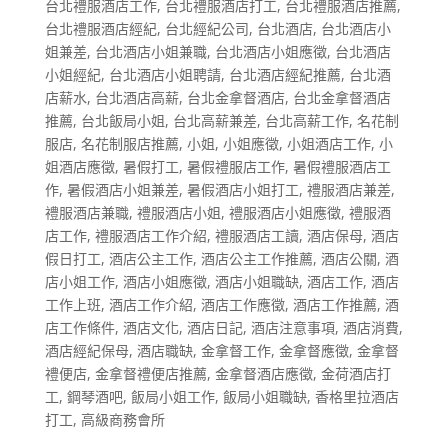
台北禮服酒店工作
,
台北禮服酒店打工
,
台北禮服酒店推薦
,
台北禮服酒店經紀
,
台北經紀公司
,
台北酒店
,
台北酒店小
姐兼差
,
台北酒店小姐兼職
,
台北酒店小姐應徵
,
台北酒店
小姐經紀
,
台北酒店小姐聘請
,
台北酒店經紀推薦
,
台北酒
店薪水
,
台北酒店高薪
,
台北金拿督酒店
,
台北金拿督酒店
推薦
,
台北飯局小姐
,
台北高薪兼差
,
台北高薪工作
,
名花制
服店
,
名花制服店推薦
,
小姐
,
小姐應徵
,
小姐酒店工作
,
小
姐酒店應徵
,
暑假打工
,
暑假禮服店工作
,
暑假禮服酒店工
作
,
暑假酒店小姐兼差
,
暑假酒店小姐打工
,
禮服酒店兼差
,
禮服酒店兼職
,
禮服酒店小姐
,
禮服酒店小姐應徵
,
禮服酒
店工作
,
禮服酒店工作介紹
,
禮服酒店工讀
,
酒店保母
,
酒店
假日打工
,
酒店公主工作
,
酒店公主工作推薦
,
酒店公關
,
酒
店小姐工作
,
酒店小姐應徵
,
酒店小姐職缺
,
酒店工作
,
酒店
工作上班
,
酒店工作介紹
,
酒店工作應徵
,
酒店工作推薦
,
酒
店工作條件
,
酒店文化
,
酒店日記
,
酒店注意事項
,
酒店消費
,
酒店經紀保母
,
酒店職缺
,
金拿督工作
,
金拿督應徵
,
金拿督
禮便店
,
金拿督禮便店推薦
,
金拿督酒店應徵
,
金荷酒店打
工
,
鋼琴酒吧
,
飯局小姐工作
,
飯局小姐職缺
,
香格里拉酒店
打工
,
高級商務會所