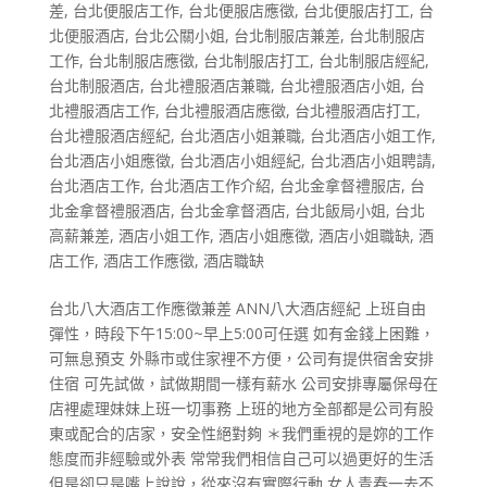
差
,
台北便服店工作
,
台北便服店應徵
,
台北便服店打工
,
台
北便服酒店
,
台北公關小姐
,
台北制服店兼差
,
台北制服店
工作
,
台北制服店應徵
,
台北制服店打工
,
台北制服店經紀
,
台北制服酒店
,
台北禮服酒店兼職
,
台北禮服酒店小姐
,
台
北禮服酒店工作
,
台北禮服酒店應徵
,
台北禮服酒店打工
,
台北禮服酒店經紀
,
台北酒店小姐兼職
,
台北酒店小姐工作
,
台北酒店小姐應徵
,
台北酒店小姐經紀
,
台北酒店小姐聘請
,
台北酒店工作
,
台北酒店工作介紹
,
台北金拿督禮服店
,
台
北金拿督禮服酒店
,
台北金拿督酒店
,
台北飯局小姐
,
台北
高薪兼差
,
酒店小姐工作
,
酒店小姐應徵
,
酒店小姐職缺
,
酒
店工作
,
酒店工作應徵
,
酒店職缺
台北八大酒店工作應徵兼差 ANN八大酒店經紀 上班自由
彈性，時段下午15:00~早上5:00可任選 如有金錢上困難，
可無息預支 外縣市或住家裡不方便，公司有提供宿舍安排
住宿 可先試做，試做期間一樣有薪水 公司安排專屬保母在
店裡處理妹妹上班一切事務 上班的地方全部都是公司有股
東或配合的店家，安全性絕對夠 ＊我們重視的是妳的工作
態度而非經驗或外表 常常我們相信自己可以過更好的生活
但是卻只是嘴上說說，從來沒有實際行動 女人青春一去不