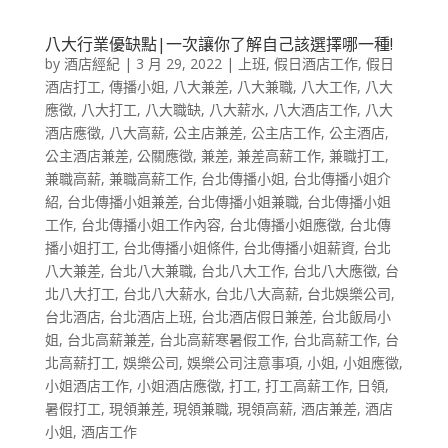
八大行業優缺點|一次讓你了解自己該選擇哪一種!
by
酒店經紀
|
3 月 29, 2022
|
上班
,
假日酒店工作
,
假日
酒店打工
,
傳播小姐
,
八大兼差
,
八大兼職
,
八大工作
,
八大
應徵
,
八大打工
,
八大職缺
,
八大薪水
,
八大酒店工作
,
八大
酒店應徵
,
八大高薪
,
公主店兼差
,
公主店工作
,
公主酒店
,
公主酒店兼差
,
公關應徵
,
兼差
,
兼差高薪工作
,
兼職打工
,
兼職高薪
,
兼職高薪工作
,
台北傳播小姐
,
台北傳播小姐介
紹
,
台北傳播小姐兼差
,
台北傳播小姐兼職
,
台北傳播小姐
工作
,
台北傳播小姐工作內容
,
台北傳播小姐應徵
,
台北傳
播小姐打工
,
台北傳播小姐條件
,
台北傳播小姐薪資
,
台北
八大兼差
,
台北八大兼職
,
台北八大工作
,
台北八大應徵
,
台
北八大打工
,
台北八大薪水
,
台北八大高薪
,
台北娛樂公司
,
台北酒店
,
台北酒店上班
,
台北酒店假日兼差
,
台北飯局小
姐
,
台北高薪兼差
,
台北高薪寒暑假工作
,
台北高薪工作
,
台
北高薪打工
,
娛樂公司
,
娛樂公司注意事項
,
小姐
,
小姐應徵
,
小姐酒店工作
,
小姐酒店應徵
,
打工
,
打工高薪工作
,
日領
,
暑假打工
,
現領兼差
,
現領兼職
,
現領高薪
,
酒店兼差
,
酒店
小姐
,
酒店工作