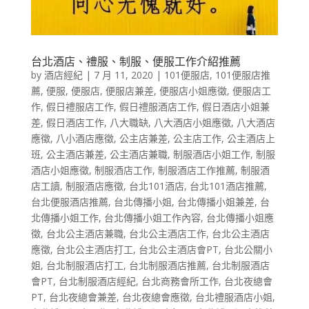
台北酒店、禮服、制服、便服工作介紹推薦
by
酒店經紀
|
7 月 11, 2020
|
101便服店
,
101便服店推
薦
,
便服
,
便服店
,
便服店兼差
,
便服店小姐應徵
,
便服店工
作
,
假日禮服店工作
,
假日禮服酒店工作
,
假日酒店小姐兼
差
,
假日酒店工作
,
八大職缺
,
八大酒店小姐應徵
,
八大酒店
應徵
,
八小酒店應徵
,
公主店兼差
,
公主店工作
,
公主酒店上
班
,
公主酒店兼差
,
公主酒店兼職
,
制服酒店小姐工作
,
制服
酒店小姐應徵
,
制服酒店工作
,
制服酒店工作推薦
,
制服酒
店工讀
,
制服酒店應徵
,
台北101酒店
,
台北101酒店推薦
,
台北便服酒店推薦
,
台北傳播小姐
,
台北傳播小姐兼差
,
台
北傳播小姐工作
,
台北傳播小姐工作內容
,
台北傳播小姐應
徵
,
台北公主酒店兼職
,
台北公主酒店工作
,
台北公主酒店
應徵
,
台北公主酒店打工
,
台北公主酒店會PT
,
台北公關小
姐
,
台北制服酒店打工
,
台北制服酒店推薦
,
台北制服酒店
會PT
,
台北制服酒店經紀
,
台北商務會所工作
,
台北夜總會
PT
,
台北夜總會兼差
,
台北夜總會應徵
,
台北禮服酒店小姐
,