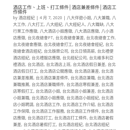
酒店工作、上班、打工條件│酒店兼差條件│酒店工
作條件
by
酒店經紀
|
4 月 7, 2020
|
八大伴遊小姐
,
八大兼職
,
八
大工作
,
八大打工
,
八大經紀
,
八大經紀人
,
八大職缺
,
八大
行業工作應徵
,
八大酒店小姐應徵
,
八大酒店應徵
,
八小酒
店應徵
,
台北夜總會PT
,
台北夜總會兼差
,
台北夜總會工作
,
台北夜總會應徵
,
台北夜總會打工
,
台北夜總會經紀
,
台北
夜總會酒店經紀
,
台北娛樂公司
,
台北日領高薪
,
台北禮便
酒店經紀
,
台北禮服店應徵
,
台北經紀公司
,
台北維多利亞
禮酒店
,
台北酒店
,
台北酒店上班
,
台北酒店假日兼差
,
台北
酒店假日打工
,
台北酒店公關應徵
,
台北酒店兼差
,
台北酒
店兼差推薦
,
台北酒店兼差條件
,
台北酒店兼職
,
台北酒店
兼職推薦
,
台北酒店兼職條件
,
台北酒店寒假兼差
,
台北酒
店寒假打工
,
台北酒店小姐
,
台北酒店小姐兼差
,
台北酒店
小姐兼職
,
台北酒店小姐應徵
,
台北酒店小姐經紀
,
台北酒
店小姐聘請
,
台北酒店工作
,
台北酒店工作介紹
,
台北酒店
工作保障
,
台北酒店工作服務
,
台北酒店工作條件
,
台北酒
店應徵
,
台北酒店打工
,
台北酒店打工條件
,
台北酒店暑假
兼差
,
台北酒店暑假打工
,
台北酒店經紀
,
台北酒店經紀