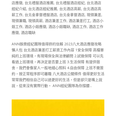
店應徵
,
台北禮服酒店推薦
,
台北禮服酒店經紀
,
台北酒店
經紀介紹
,
台北酒店經紀推薦
,
台北酒店高薪
,
台北酒店高
薪工作
,
台北金拿督禮服酒店
,
台北金拿督酒店
,
現領兼差
,
現領兼職
,
現領高薪
,
酒店兼差工作
,
酒店兼差打工
,
酒店小
姐工作
,
酒店小姐應徵
,
酒店小姐職缺
,
酒店工作
,
酒店工作
應徵
,
酒店職缺
ANN娛樂經紀團隊值得妳的信賴 2023八大酒店應徵攻略
懶人包 台北酒店兼差打工薪資工作內容 1安全保障 高檔單
純的上班環境，有現場保全與法律顧問 2.試做保障 可以先
看過上班環境，再決定是否要上班 3.生活保障 有提供宿
舍，我們會像家人一般地細心照料 4.自由保障 上班不需簽
約，按正常程序即可離職 八大酒店公關條件 值得更好生活
常常我們相信自己可以過更好的生活，但是卻只是嘴上說
說，從來沒有實際行動。 ANN經紀團隊為你撐腰...