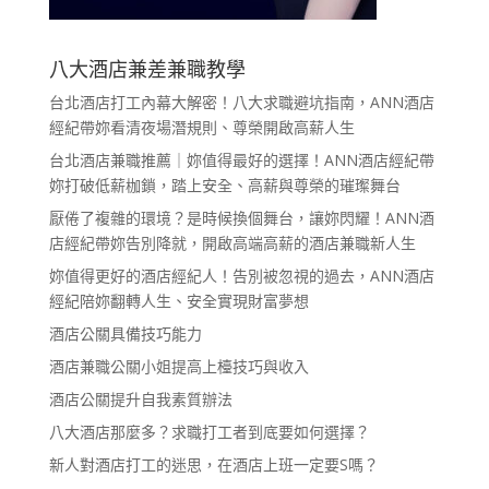
八大酒店兼差兼職教學
台北酒店打工內幕大解密！八大求職避坑指南，ANN酒店
經紀帶妳看清夜場潛規則、尊榮開啟高薪人生
台北酒店兼職推薦｜妳值得最好的選擇！ANN酒店經紀帶
妳打破低薪枷鎖，踏上安全、高薪與尊榮的璀璨舞台
厭倦了複雜的環境？是時候換個舞台，讓妳閃耀！ANN酒
店經紀帶妳告別降就，開啟高端高薪的酒店兼職新人生
妳值得更好的酒店經紀人！告別被忽視的過去，ANN酒店
經紀陪妳翻轉人生、安全實現財富夢想
酒店公關具備技巧能力
酒店兼職公關小姐提高上檯技巧與收入
酒店公關提升自我素質辦法
八大酒店那麼多？求職打工者到底要如何選擇？
新人對酒店打工的迷思，在酒店上班一定要S嗎？