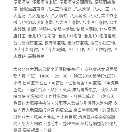
便服酒店
,
便服酒店上班
,
便服酒店公關應徵
,
便服酒店兼
差
,
便服酒店兼職
,
八大工作推薦
,
八大應徵
,
八大打工
,
八
大經紀
,
八大經紀人
,
八大職缺
,
八大薪水
,
八大行業工作應
徵
,
八大酒店小姐應徵
,
八大酒店應徵
,
八小酒店應徵
,
公主
店兼職
,
制服
,
制服店
,
制服店兼職
,
制服店應徵
,
北名亨酒
店打工
,
台北101便服店
,
台北101酒店
,
台北101酒店推薦
,
台北便服店兼差
,
夜總會兼職
,
禮服店兼職
,
酒店小姐工作
,
酒店小姐應徵
,
酒店小姐職缺
,
酒店工作
,
酒店工作應徵
,
酒
店職缺
,
高薪兼差
大台北各大酒店公關小姐應徵兼差打工 商務會館女桌面服
務人員 午班：14:00 ~ 20:~00 、 晚班20:00起時段任選7
小時 日薪五千左右，可當日下班領現金，可兼職 『單純無
色情』，適時倒酒、點菸、夾菜 維持現場氣氛，使客人歡
唱愉快 氣質領檯 工作性質單純，月薪四萬起，月休八天
負責在大廳接待帶位，分配客人數量並引導客人進包廂 令
客人有大老闆般的尊貴 俏皮公主 桌面清潔服務，態度親切
月休八天，底薪 + 全勤 + 小費自取 負責包廂桌面清潔服
務，幫客人點歌、送毛巾、整理桌面 保持包廂整潔舒適的
質感 高級飯局、伴遊...