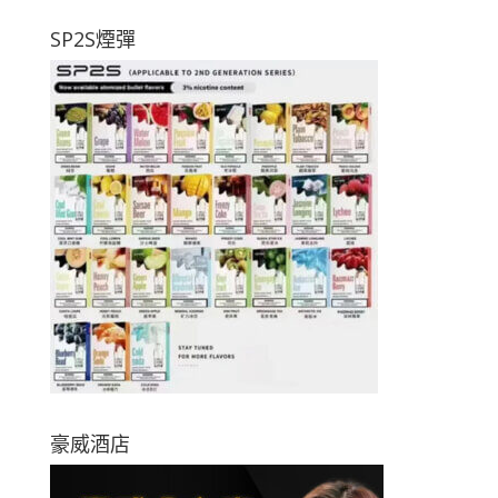
SP2S煙彈
豪威酒店