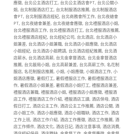
應徵
,
台北公主酒店打工
,
台北公主酒店會PT
,
台北公關小
姐
,
台北制服酒店打工
,
台北制服酒店推薦
,
台北制服酒店
會PT
,
台北制服酒店經紀
,
台北商務會所工作
,
台北夜總會
PT
,
台北夜總會兼差
,
台北夜總會應徵
,
台北禮服酒店小姐
,
台北禮服酒店工作
,
台北禮服酒店打工
,
台北禮服酒店推薦
,
台北禮服酒店經紀
,
台北經紀公司
,
台北酒店
,
台北酒店小
姐兼差
,
台北酒店小姐兼職
,
台北酒店小姐應徵
,
台北酒店
小姐經紀
,
台北酒店小姐聘請
,
台北酒店經紀推薦
,
台北酒
店薪水
,
台北酒店高薪
,
台北金拿督酒店
,
台北金拿督酒店
推薦
,
台北飯局小姐
,
台北高薪兼差
,
台北高薪工作
,
名花制
服店
,
名花制服店推薦
,
小姐
,
小姐應徵
,
小姐酒店工作
,
小
姐酒店應徵
,
暑假打工
,
暑假禮服店工作
,
暑假禮服酒店工
作
,
暑假酒店小姐兼差
,
暑假酒店小姐打工
,
禮服酒店兼差
,
禮服酒店兼職
,
禮服酒店小姐
,
禮服酒店小姐應徵
,
禮服酒
店工作
,
禮服酒店工作介紹
,
禮服酒店工讀
,
酒店保母
,
酒店
假日打工
,
酒店公主工作
,
酒店公主工作推薦
,
酒店公關
,
酒
店小姐工作
,
酒店小姐應徵
,
酒店小姐職缺
,
酒店工作
,
酒店
工作上班
,
酒店工作介紹
,
酒店工作應徵
,
酒店工作推薦
,
酒
店工作條件
,
酒店文化
,
酒店日記
,
酒店注意事項
,
酒店消費
,
酒店經紀保母
,
酒店職缺
,
金拿督工作
,
金拿督應徵
,
金拿督