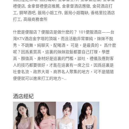
禮便店
,
金拿督禮便店推薦
,
金拿督酒店應徵
,
金荷酒店打
工
,
鋼琴酒吧
,
飯局小姐工作
,
飯局小姐職缺
,
香格里拉酒店
打工
,
高級商務會所
什麽是便服店？便服店是做什麽的？ 101便服酒店——台
灣KTV酒店金字塔的頂端，而且活動非常單純，妹妹不脫
秀、不跳舞，純聊天、配喝酒。 可是，是最貴的。 爲什麽
呢？因爲素質高，這裏的妹妹妝髮都要自己打理，學歷
高、顏值高、身材好是這裏的門檻，談吐、禮儀及應對客
人的技巧都要很好，才能在這裏有一席之位，因爲這裏是
社會名流、政界大哥、商界名人聚集的地方，可不是隨隨
便便就可以進來打工的地方~...
酒店經紀