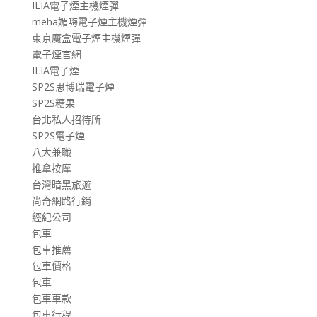
ILIA電子煙主機煙彈
meha媚嗨電子煙主機煙彈
東京魔盒電子煙主機煙彈
電子煙官網
ILIA電子煙
SP2S思博瑞電子煙
SP2S糖果
台北私人招待所
SP2S電子煙
八大兼職
推拿按摩
台灣暗黑旅遊
尚奇網路行銷
經紀公司
包車
包車推薦
包車價格
包車
包車車款
包車行程