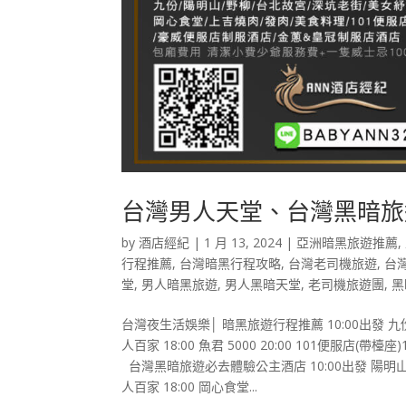
台灣男人天堂、台灣黑暗旅
by
酒店經紀
|
1 月 13, 2024
|
亞洲暗黑旅遊推薦
,
行程推薦
,
台灣暗黑行程攻略
,
台灣老司機旅遊
,
台
堂
,
男人暗黑旅遊
,
男人黑暗天堂
,
老司機旅遊團
,
黑
台灣夜生活娛樂│ 暗黑旅遊行程推薦 10:00出發 九份一
人百家 18:00 魚君 5000 20:00 101便服店(帶檯座)18-2
台灣黑暗旅遊必去體驗公主酒店 10:00出發 陽明山一日
人百家 18:00 岡心食堂...