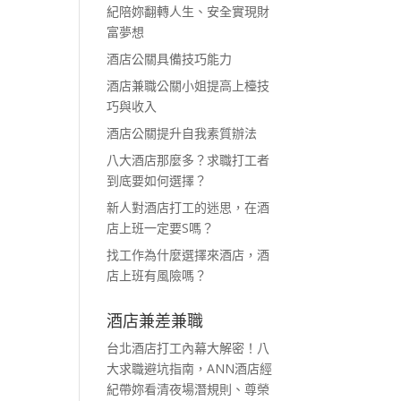
紀陪妳翻轉人生、安全實現財
富夢想
酒店公關具備技巧能力
酒店兼職公關小姐提高上檯技
巧與收入
酒店公關提升自我素質辦法
八大酒店那麼多？求職打工者
到底要如何選擇？
新人對酒店打工的迷思，在酒
店上班一定要S嗎？
找工作為什麼選擇來酒店，酒
店上班有風險嗎？
酒店兼差兼職
台北酒店打工內幕大解密！八
大求職避坑指南，ANN酒店經
紀帶妳看清夜場潛規則、尊榮