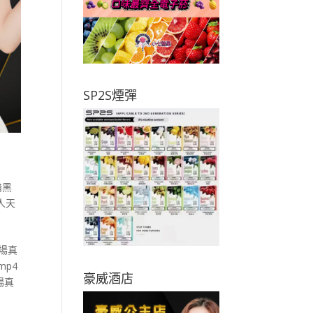
SP2S煙彈
暗黑
人天
現場真
.mp4
豪威酒店
場真