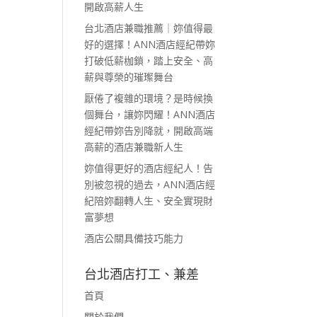
開啟高薪人生
台北酒店兼職推薦｜妳值得最
好的選擇！ANN酒店經紀帶妳
打破低薪枷鎖，踏上安全、高
薪與尊榮的璀璨舞台
厭倦了複雜的環境？是時候換
個舞台，讓妳閃耀！ANN酒店
經紀帶妳告別降就，開啟高端
高薪的酒店兼職新人生
妳值得更好的酒店經紀人！告
別被忽視的過去，ANN酒店經
紀陪妳翻轉人生、安全實現財
富夢想
酒店公關具備技巧能力
台北酒店打工、兼差
首頁
關於我們