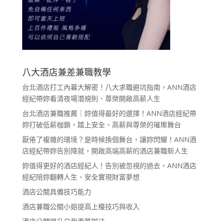
八大酒店兼差兼職教學
台北酒店打工內幕大解密！八大求職避坑指南，ANN酒店
經紀帶妳看清夜場潛規則、尊榮開啟高薪人生
台北酒店兼職推薦｜妳值得最好的選擇！ANN酒店經紀帶
妳打破低薪枷鎖，踏上安全、高薪與尊榮的璀璨舞台
厭倦了複雜的環境？是時候換個舞台，讓妳閃耀！ANN酒
店經紀帶妳告別降就，開啟高端高薪的酒店兼職新人生
妳值得更好的酒店經紀人！告別被忽視的過去，ANN酒店
經紀陪妳翻轉人生、安全實現財富夢想
酒店公關具備技巧能力
酒店兼職公關小姐提高上檯技巧與收入