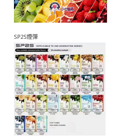
SP2S煙彈