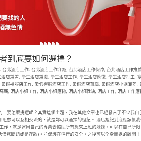
者到底要如何選擇？
,
台北酒店工作
,
台北酒店工作介紹
,
台北酒店工作保障
,
台北酒店工作推
生酒店兼差
,
學生酒店兼職
,
學生酒店工作
,
學生酒店應徵
,
學生酒店打工
,
,
暑假禮服店工作
,
暑假禮服酒店工作
,
暑假酒店兼職
,
暑假酒店小姐兼差
,
高薪
,
酒店小姐工作
,
酒店小姐應徵
,
酒店小姐職缺
,
酒店工作
,
酒店工作應
的，要怎麼挑選呢？其實這個主題，我在其他文章也已經發言了不少我自
和思想可以互相交流的，就是妳可以選擇的經紀。 酒店經紀到底應該幫我
要工作，就是運用自己的專業去協助所有想來上班的妹妹。可以在自己所限
解決債務問題或是存款)。並保護在這行的安全，之後可以全身而退的離開！