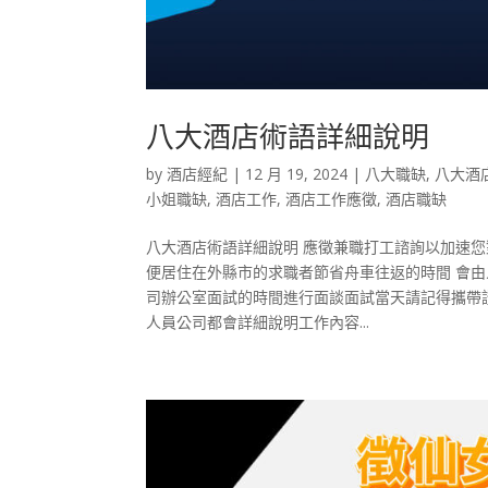
八大酒店術語詳細說明
by
酒店經紀
|
12 月 19, 2024
|
八大職缺
,
八大酒
小姐職缺
,
酒店工作
,
酒店工作應徵
,
酒店職缺
八大酒店術語詳細說明 應徵兼職打工諮詢以加速您
便居住在外縣市的求職者節省舟車往返的時間 會由
司辦公室面試的時間進行面談面試當天請記得攜帶證
人員公司都會詳細說明工作內容...