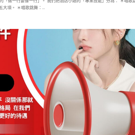
的「做一行要像一行」。 我們把酒店小姐的「專業技能」分為： ＊唱歌
大項。 ＊唱歌跳舞：...