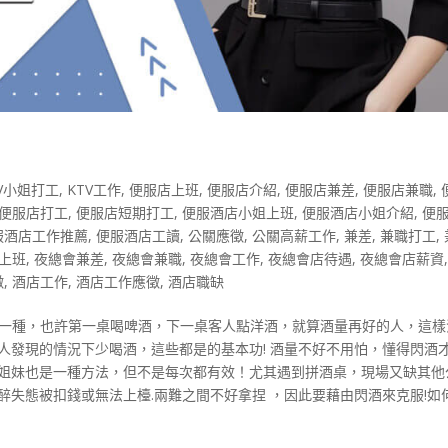
TV小姐打工
,
KTV工作
,
便服店上班
,
便服店介紹
,
便服店兼差
,
便服店兼職
,
便服店打工
,
便服店短期打工
,
便服酒店小姐上班
,
便服酒店小姐介紹
,
便
服酒店工作推薦
,
便服酒店工讀
,
公關應徵
,
公關高薪工作
,
兼差
,
兼職打工
,
上班
,
夜總會兼差
,
夜總會兼職
,
夜總會工作
,
夜總會店待遇
,
夜總會店薪資
徵
,
酒店工作
,
酒店工作應徵
,
酒店職缺
止一種，也許第一桌喝啤酒，下一桌客人點洋酒，就算酒量再好的人，這樣
人發現的情況下少喝酒，這些都是的基本功! 酒量不好不用怕，懂得閃酒
換姐妹也是一種方法，但不是每次都有效！尤其遇到拼酒桌，現場又缺其他
醉失態被扣錢或無法上檯.兩難之間不好拿捏 ，因此要藉由閃酒來克服!如