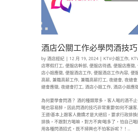
酒店公關工作必學閃酒技巧
by
酒店經紀
|
12 月 19, 2024
|
KTV小姐工作
,
K
店寒假打工
,
便服店幹部
,
便服店待遇
,
便服店應徵
,
店小姐應徵
,
便服酒店工作
,
便服酒店工作內容
,
便
高薪
,
兼職高薪工作
,
兼職高薪打工
,
夜總會
,
夜總會
總會應徵
,
夜總會打工
,
酒店小姐工作
,
酒店小姐應
為何要學會閃酒？ 酒的種類眾多，客人喝的酒不
喝也容易醉，因此閃酒的技巧非常重要!如何不讓客
王道!基本上跟客人撒嬌才是大絕招，要求行政排
排換，不跟對方喝嘛，對方不爽!喝多了，怕自己喝
用各種閃酒招式，既不掃興也不怕客訴呢？！...