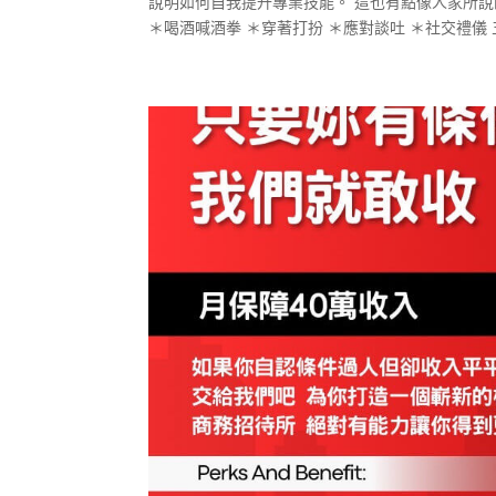
說明如何自我提升專業技能。 這也有點像人家所說
＊喝酒喊酒拳 ＊穿著打扮 ＊應對談吐 ＊社交禮儀 五