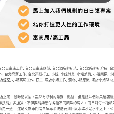
台北公主店工作
,
台北公主店應徵
,
台北酒店經紀人
,
台北酒店經紀介紹
,
台
作
,
台北高薪工作
,
台北高薪打工
,
小姐
,
小姐兼差
,
小姐兼職
,
小姐應徵
,
小
店經紀
,
小姐高薪工作
,
打工
,
酒店小姐工作
,
酒店小姐應徵
,
酒店小姐職缺
酒店上班一段時間以後，雖然有順利的賺到一點錢，但是姐妹們如果還要繼
業技能」多加強，不但要能夠應付各種不同類型的客人，而且對每一種類
山走一遭。 這篇文就專門講各項專業技能要到什麼水準才是水平之上，並