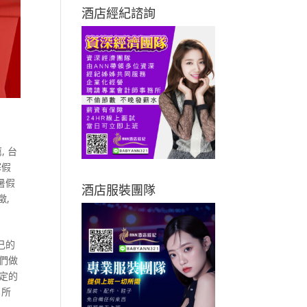
酒店經紀諮詢
薦
,
台
寒假
暑假
酒店服裝團隊
徵
,
己的
們做
定的
 所