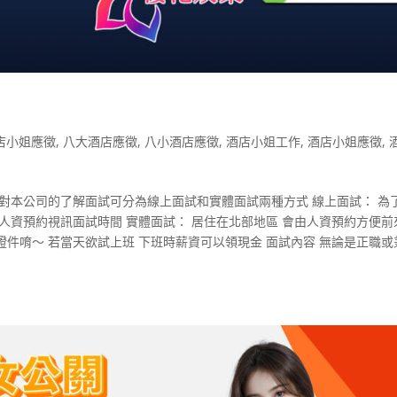
店小姐應徵
,
八大酒店應徵
,
八小酒店應徵
,
酒店小姐工作
,
酒店小姐應徵
,
對本公司的了解面試可分為線上面試和實體面試兩種方式 線上面試： 為
人資預約視訊面試時間 實體面試： 居住在北部地區 會由人資預約方便前
件唷～ 若當天欲試上班 下班時薪資可以領現金 面試內容 無論是正職或