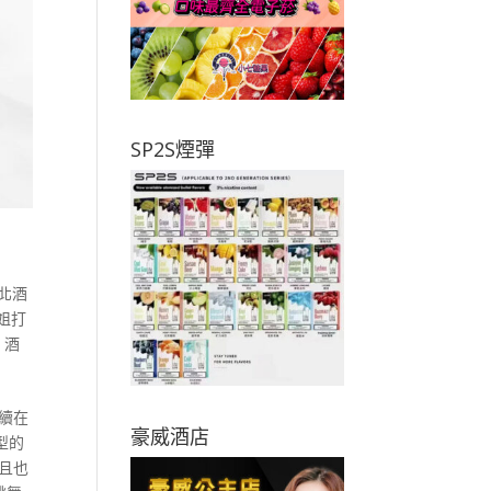
SP2S煙彈
北酒
姐打
,
酒
續在
豪威酒店
型的
且也