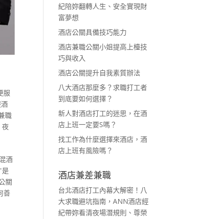
紀陪妳翻轉人生、安全實現財
富夢想
酒店公關具備技巧能力
酒店兼職公關小姐提高上檯技
巧與收入
酒店公關提升自我素質辦法
八大酒店那麼多？求職打工者
便服
到底要如何選擇？
服酒
新人對酒店打工的迷思，在酒
兼職
店上班一定要S嗎？
,
夜
找工作為什麼選擇來酒店，酒
店上班有風險嗎？
混酒
才是
酒店兼差兼職
公關
台北酒店打工內幕大解密！八
何善
大求職避坑指南，ANN酒店經
紀帶妳看清夜場潛規則、尊榮