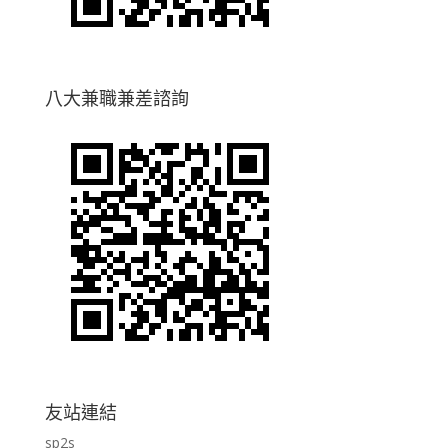
八大兼職兼差諮詢
友站連結
sp2s