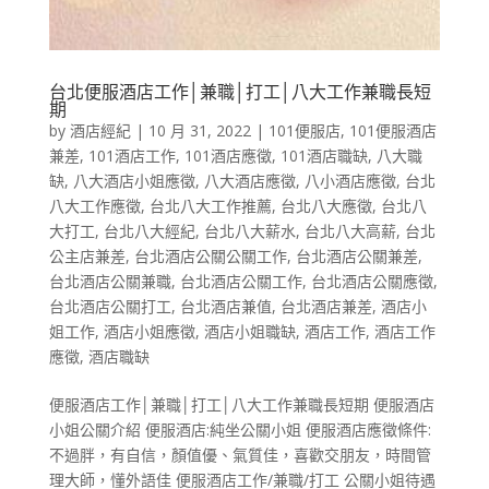
台北便服酒店工作│兼職│打工│八大工作兼職長短
期
by
酒店經紀
|
10 月 31, 2022
|
101便服店
,
101便服酒店
兼差
,
101酒店工作
,
101酒店應徵
,
101酒店職缺
,
八大職
缺
,
八大酒店小姐應徵
,
八大酒店應徵
,
八小酒店應徵
,
台北
八大工作應徵
,
台北八大工作推薦
,
台北八大應徵
,
台北八
大打工
,
台北八大經紀
,
台北八大薪水
,
台北八大高薪
,
台北
公主店兼差
,
台北酒店公關公關工作
,
台北酒店公關兼差
,
台北酒店公關兼職
,
台北酒店公關工作
,
台北酒店公關應徵
,
台北酒店公關打工
,
台北酒店兼值
,
台北酒店兼差
,
酒店小
姐工作
,
酒店小姐應徵
,
酒店小姐職缺
,
酒店工作
,
酒店工作
應徵
,
酒店職缺
便服酒店工作│兼職│打工│八大工作兼職長短期 便服酒店
小姐公關介紹 便服酒店:純坐公關小姐 便服酒店應徵條件:
不過胖，有自信，顏值優、氣質佳，喜歡交朋友，時間管
理大師，懂外語佳 便服酒店工作/兼職/打工 公關小姐待遇