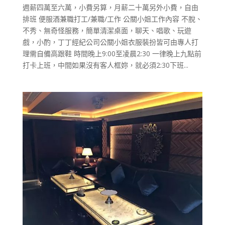
週薪四萬至六萬，小費另算，月薪二十萬另外小費，自由
排班 便服酒兼職打工/兼職/工作 公關小姐工作內容 不脫、
不秀、無奇怪服務，簡單清潔桌面，聊天、唱歌、玩遊
戲，小酌，丁丁經紀公司公關小姐衣服裝扮皆可由專人打
理需自備高跟鞋 時間晚上9:00至凌晨2:30 一律晚上九點前
打卡上班，中間如果沒有客人框妳，就必須2:30下班...