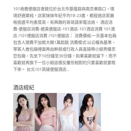
101商務便服店會館位於台北市基隆路與南京東路口，環
境舒適單純，店家妹妹年紀平均18-23歲，都經過店家嚴
格挑選平均素質高，有興趣的哥哥請來電洽詢。 酒店消
費-便服店消費-媲美便服店-101酒店-101酒店消費 101酒
店 /101禮服店消費 /101便服店： 消費價格:一天基本包廂
包含人頭費不加框大概1萬起跳 消費模式:以公檯為基準，
等客人進包廂裡面再由幹部或行政人員直接帶小姐秀檯至
您包廂，先坐下10分鐘至30分鐘，如果喜歡就留下，而不
喜歡就再換下一位小姐這樣反覆但相對的只要喜歡就要框
下來。 台北101高級便服酒店...
酒店經紀