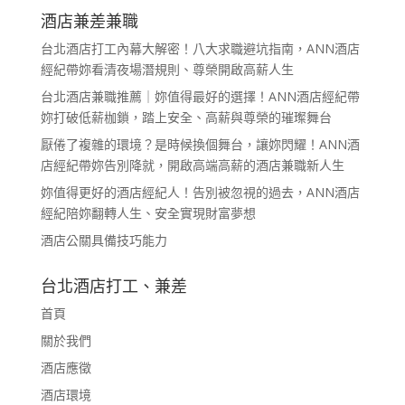
酒店兼差兼職
台北酒店打工內幕大解密！八大求職避坑指南，ANN酒店
經紀帶妳看清夜場潛規則、尊榮開啟高薪人生
台北酒店兼職推薦｜妳值得最好的選擇！ANN酒店經紀帶
妳打破低薪枷鎖，踏上安全、高薪與尊榮的璀璨舞台
厭倦了複雜的環境？是時候換個舞台，讓妳閃耀！ANN酒
店經紀帶妳告別降就，開啟高端高薪的酒店兼職新人生
妳值得更好的酒店經紀人！告別被忽視的過去，ANN酒店
經紀陪妳翻轉人生、安全實現財富夢想
酒店公關具備技巧能力
台北酒店打工、兼差
首頁
關於我們
酒店應徵
酒店環境