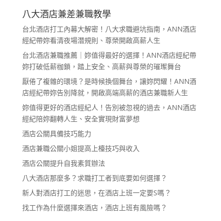
八大酒店兼差兼職教學
台北酒店打工內幕大解密！八大求職避坑指南，ANN酒店
經紀帶妳看清夜場潛規則、尊榮開啟高薪人生
台北酒店兼職推薦｜妳值得最好的選擇！ANN酒店經紀帶
妳打破低薪枷鎖，踏上安全、高薪與尊榮的璀璨舞台
厭倦了複雜的環境？是時候換個舞台，讓妳閃耀！ANN酒
店經紀帶妳告別降就，開啟高端高薪的酒店兼職新人生
妳值得更好的酒店經紀人！告別被忽視的過去，ANN酒店
經紀陪妳翻轉人生、安全實現財富夢想
酒店公關具備技巧能力
酒店兼職公關小姐提高上檯技巧與收入
酒店公關提升自我素質辦法
八大酒店那麼多？求職打工者到底要如何選擇？
新人對酒店打工的迷思，在酒店上班一定要S嗎？
找工作為什麼選擇來酒店，酒店上班有風險嗎？