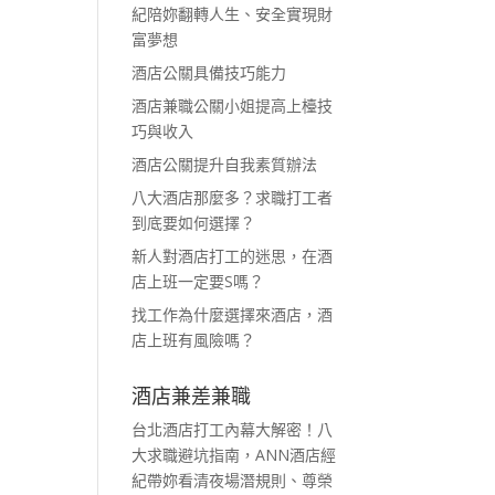
紀陪妳翻轉人生、安全實現財
富夢想
酒店公關具備技巧能力
酒店兼職公關小姐提高上檯技
巧與收入
酒店公關提升自我素質辦法
八大酒店那麼多？求職打工者
到底要如何選擇？
新人對酒店打工的迷思，在酒
店上班一定要S嗎？
找工作為什麼選擇來酒店，酒
店上班有風險嗎？
酒店兼差兼職
台北酒店打工內幕大解密！八
大求職避坑指南，ANN酒店經
紀帶妳看清夜場潛規則、尊榮