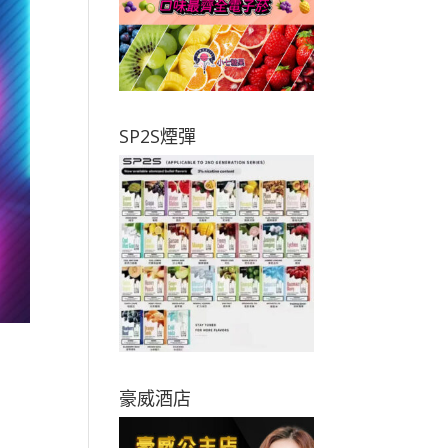
SP2S煙彈
豪威酒店