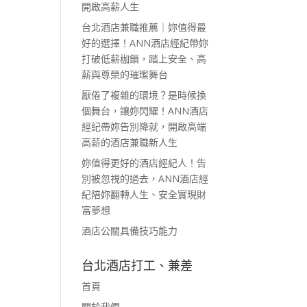
開啟高薪人生
台北酒店兼職推薦｜妳值得最
好的選擇！ANN酒店經紀帶妳
打破低薪枷鎖，踏上安全、高
薪與尊榮的璀璨舞台
厭倦了複雜的環境？是時候換
個舞台，讓妳閃耀！ANN酒店
經紀帶妳告別降就，開啟高端
高薪的酒店兼職新人生
妳值得更好的酒店經紀人！告
別被忽視的過去，ANN酒店經
紀陪妳翻轉人生、安全實現財
富夢想
酒店公關具備技巧能力
台北酒店打工、兼差
首頁
關於我們