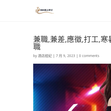
兼職,兼差,應徵,打工,
職
by
酒店經紀
|
7 月 9, 2023
|
0 comments