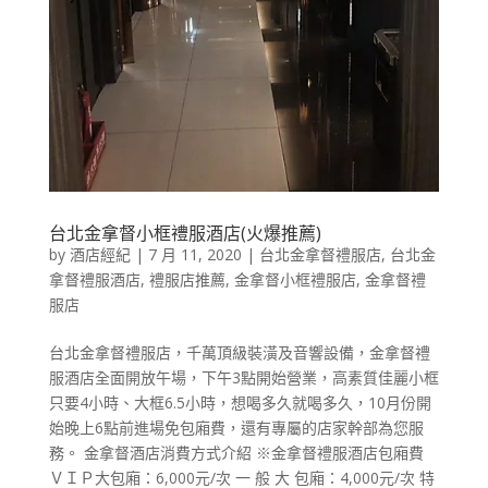
台北金拿督小框禮服酒店(火爆推薦)
by
酒店經紀
|
7 月 11, 2020
|
台北金拿督禮服店
,
台北金
拿督禮服酒店
,
禮服店推薦
,
金拿督小框禮服店
,
金拿督禮
服店
台北金拿督禮服店，千萬頂級裝潢及音響設備，金拿督禮
服酒店全面開放午場，下午3點開始營業，高素質佳麗小框
只要4小時、大框6.5小時，想喝多久就喝多久，​10月份開
始晚上6點前進場免包廂費，還有專屬的店家幹部為您服
務。 金拿督酒店消費方式介紹 ​※金拿督禮服酒店包廂費
ＶＩＰ大包廂：6,000元/次 一 般 大 包廂：4,000元/次 特