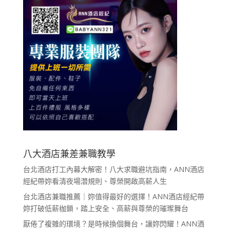
八大酒店兼差兼職教學
台北酒店打工內幕大解密！八大求職避坑指南，ANN酒店
經紀帶妳看清夜場潛規則、尊榮開啟高薪人生
台北酒店兼職推薦｜妳值得最好的選擇！ANN酒店經紀帶
妳打破低薪枷鎖，踏上安全、高薪與尊榮的璀璨舞台
厭倦了複雜的環境？是時候換個舞台，讓妳閃耀！ANN酒