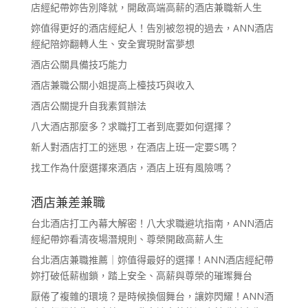
店經紀帶妳告別降就，開啟高端高薪的酒店兼職新人生
妳值得更好的酒店經紀人！告別被忽視的過去，ANN酒店
經紀陪妳翻轉人生、安全實現財富夢想
酒店公關具備技巧能力
酒店兼職公關小姐提高上檯技巧與收入
酒店公關提升自我素質辦法
八大酒店那麼多？求職打工者到底要如何選擇？
新人對酒店打工的迷思，在酒店上班一定要S嗎？
找工作為什麼選擇來酒店，酒店上班有風險嗎？
酒店兼差兼職
台北酒店打工內幕大解密！八大求職避坑指南，ANN酒店
經紀帶妳看清夜場潛規則、尊榮開啟高薪人生
台北酒店兼職推薦｜妳值得最好的選擇！ANN酒店經紀帶
妳打破低薪枷鎖，踏上安全、高薪與尊榮的璀璨舞台
厭倦了複雜的環境？是時候換個舞台，讓妳閃耀！ANN酒