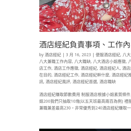
酒店經紀負責事項、工作內
by
酒店經紀
|
3 月 16, 2023
|
便服酒店經紀
,
八大
八大兼職工作內容
,
八大職缺
,
八大酒店小姐應徵
,
店工作
,
酒店工作應徵
,
酒店經紀
,
酒店經紀人
,
酒店
在目的
,
酒店經紀工作
,
酒店經紀幹什麼
,
酒店經紀
訊
,
酒店經紀風評
,
酒店經紀首選
,
酒店職缺
酒店經紀賺取節數費用 制服酒店根據小姐素質條件上
姐200我們只抽取10塊(以五天班最高兩百為例)
兼職兼差最高230，非常優秀到240酒店經紀賺取一節1