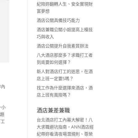
紀陪妳翻轉人生、安全實現財
富夢想
酒店公關具備技巧能力
酒店兼職公關小姐提高上檯技
巧與收入
酒店公關提升自我素質辦法
八大酒店那麼多？求職打工者
到底要如何選擇？
新人對酒店打工的迷思，在酒
店上班一定要S嗎？
作內
找工作為什麼選擇來酒店，酒
店上班有風險嗎？
一小
酒店兼差兼職
問題
台北酒店打工內幕大解密！八
打工
大求職避坑指南，ANN酒店經
紀帶妳看清夜場潛規則、尊榮