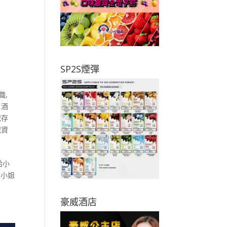
SP2S煙彈
職
,
,
酒
紀存
紀資
給小
關小姐
豪威酒店