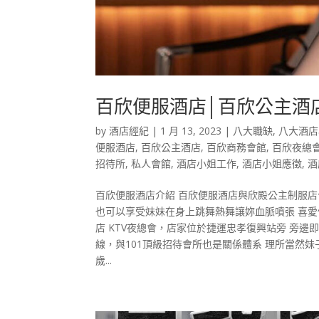
百欣便服酒店│百欣公主酒
by
酒店經紀
|
1 月 13, 2023
|
八大職缺
,
八大酒店
便服酒店
,
百欣公主酒店
,
百欣商務會館
,
百欣夜總
招待所
,
私人會館
,
酒店小姐工作
,
酒店小姐應徵
,
酒
百欣便服酒店介紹 百欣便服酒店與欣殿公主制服
也可以享受妹妹在身上跳舞熱舞讓妳血脈噴張 喜愛
店 KTV夜總會，店家位於捷運忠孝復興站旁 旁邊
線，與101頂級招待會所也是關係體系 理所當然妹
歲...