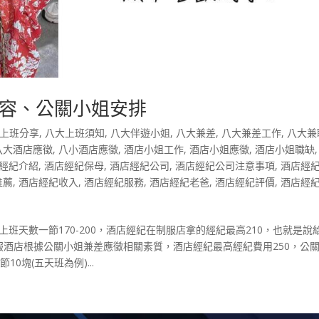
容、公關小姐安排
上班分享
,
八大上班須知
,
八大伴遊小姐
,
八大兼差
,
八大兼差工作
,
八大兼
八大酒店應徵
,
八小酒店應徵
,
酒店小姐工作
,
酒店小姐應徵
,
酒店小姐職缺
經紀介紹
,
酒店經紀保母
,
酒店經紀公司
,
酒店經紀公司注意事項
,
酒店經
推薦
,
酒店經紀收入
,
酒店經紀服務
,
酒店經紀老爸
,
酒店經紀評價
,
酒店經
班天數一節170-200，酒店經紀在制服店拿的經紀最高210，也就是說
 禮服酒店根據公關小姐兼差應徵相關素質，酒店經紀最高經紀費用250，公
0塊(五天班為例)...