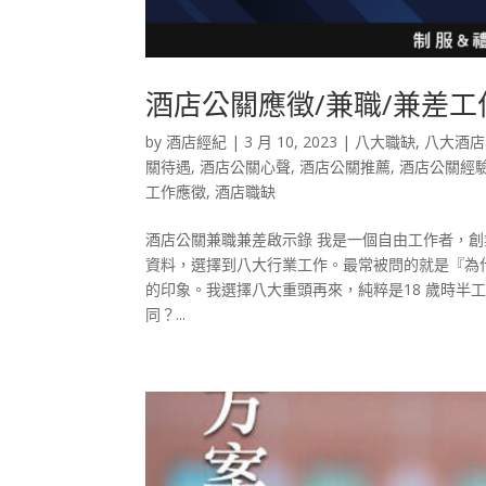
酒店公關應徵/兼職/兼差工
by
酒店經紀
|
3 月 10, 2023
|
八大職缺
,
八大酒店
關待遇
,
酒店公關心聲
,
酒店公關推薦
,
酒店公關經
工作應徵
,
酒店職缺
酒店公關兼職兼差啟示錄 我是一個自由工作者，創
資料，選擇到八大行業工作。最常被問的就是『為
的印象。我選擇八大重頭再來，純粹是18 歲時半
同？...