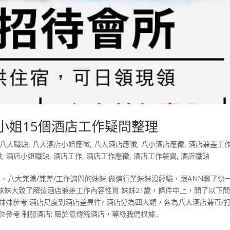
小姐15個酒店工作疑問整理
八大職缺
,
八大酒店小姐應徵
,
八大酒店應徵
,
八小酒店應徵
,
酒店兼差工
徵
,
酒店小姐職缺
,
酒店工作
,
酒店工作應徵
,
酒店工作薪資
,
酒店職缺
、八大兼職/兼差/工作詢問的妹妹 做這行業妹妹沒經驗，跟ANN聊了快
妹大致了解這酒店兼差工作內容性質 妹妹21歲，條件中上，問了以下
妹妹參考 酒店尺度到酒店差異性? 酒店分為四大類，各為八大酒店兼直/
考 制服酒店: 屬於最傳統酒店，等級我們根據...