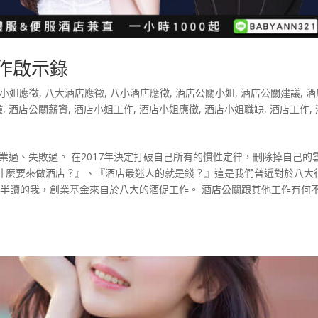
作啟示錄
小姐應徵
,
八大酒店應徵
,
八小酒店應徵
,
酒店公關小姐
,
酒店公關建議
,
酒
驗
,
酒店公關薪資
,
酒店小姐工作
,
酒店小姐應徵
,
酒店小姐職缺
,
酒店工作
,
業過、失敗過。 在2017年決定打破自己所有的慣性定律，刪除掉自己的
什麼要來做酒店？』、『酒店最迷人的就是錢？』這是我們普遍對於八大
工半讀的我，創業基金來自於八大的酒促工作。 酒店公關跟其他工作有何