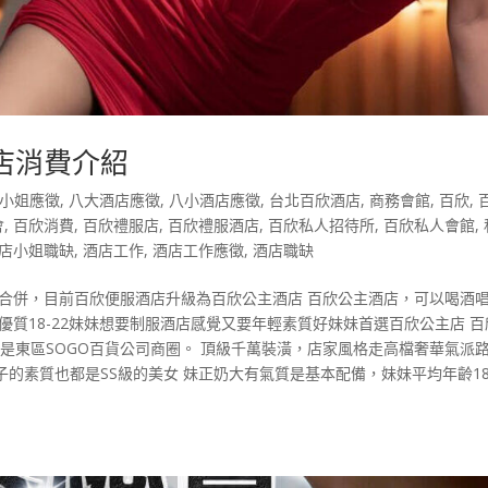
店消費介紹
小姐應徵
,
八大酒店應徵
,
八小酒店應徵
,
台北百欣酒店
,
商務會館
,
百欣
,
會
,
百欣消費
,
百欣禮服店
,
百欣禮服酒店
,
百欣私人招待所
,
百欣私人會館
,
店小姐職缺
,
酒店工作
,
酒店工作應徵
,
酒店職缺
店合併，目前百欣便服酒店升級為百欣公主酒店 百欣公主酒店，可以喝酒
優質18-22妹妹想要制服酒店感覺又要年輕素質好妹妹首選百欣公主店 百
即是東區SOGO百貨公司商圈。 頂級千萬裝潢，店家風格走高檔奢華氣派
子的素質也都是SS級的美女 妹正奶大有氣質是基本配備，妹妹平均年齡18