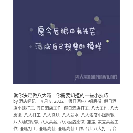
當你決定做八大時，你需要知道的一些小技巧
by
酒店經紀
|
4 月 8, 2022
|
假日酒店小姐應徵
,
假日酒
店小姐打工
,
假日酒店工作
,
假日酒店打工
,
八大工作
,
八大
應徵
,
八大打工
,
八大職缺
,
八大薪水
,
八大酒店小姐應徵
,
八大酒店應徵
,
八大高薪
,
八小酒店應徵
,
兼差
,
兼差高薪工
作
,
兼職打工
,
兼職高薪
,
兼職高薪工作
,
台北八大打工
,
台