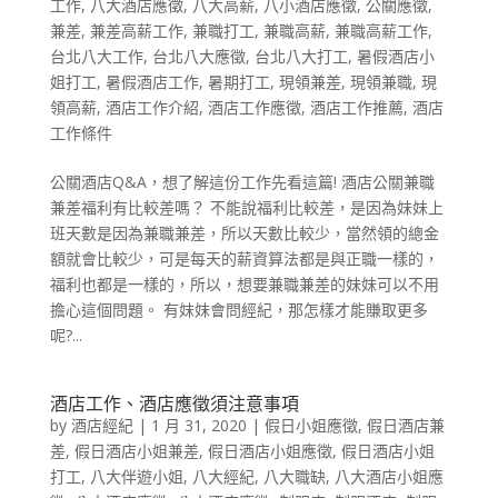
工作
,
八大酒店應徵
,
八大高薪
,
八小酒店應徵
,
公關應徵
,
兼差
,
兼差高薪工作
,
兼職打工
,
兼職高薪
,
兼職高薪工作
,
台北八大工作
,
台北八大應徵
,
台北八大打工
,
暑假酒店小
姐打工
,
暑假酒店工作
,
暑期打工
,
現領兼差
,
現領兼職
,
現
領高薪
,
酒店工作介紹
,
酒店工作應徵
,
酒店工作推薦
,
酒店
工作條件
公關酒店Q&A，想了解這份工作先看這篇! 酒店公關兼職
兼差福利有比較差嗎？ 不能說福利比較差，是因為妹妹上
班天數是因為兼職兼差，所以天數比較少，當然領的總金
額就會比較少，可是每天的薪資算法都是與正職一樣的，
福利也都是一樣的，所以，想要兼職兼差的妹妹可以不用
擔心這個問題。 有妹妹會問經紀，那怎樣才能賺取更多
呢?...
酒店工作、酒店應徵須注意事項
by
酒店經紀
|
1 月 31, 2020
|
假日小姐應徵
,
假日酒店兼
差
,
假日酒店小姐兼差
,
假日酒店小姐應徵
,
假日酒店小姐
打工
,
八大伴遊小姐
,
八大經紀
,
八大職缺
,
八大酒店小姐應