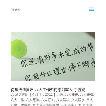
從想法到實際-八大工作如何應對客人-手腕篇
by
酒店經紀
|
4 月 11, 2022
|
上班
,
八大兼差
,
八大兼職
,
八大工作
,
八大應徵
,
八大打工
,
八大職缺
,
八大薪水
,
八大
行業工作應徵
,
八大酒店小姐應徵
,
八大酒店工作
,
八大酒