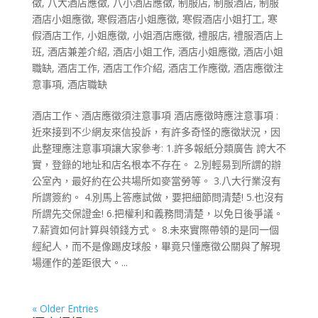
徵
,
八大酒店應徵
,
八小酒店應徵
,
制服店
,
制服酒店
,
制服
酒店小姐應徵
,
寒假酒店小姐應徵
,
寒假酒店小姐打工
,
寒
假酒店工作
,
小姐應徵
,
小姐酒店應徵
,
禮服店
,
禮服酒店上
班
,
酒店兼差介紹
,
酒店小姐工作
,
酒店小姐應徵
,
酒店小姐
職缺
,
酒店工作
,
酒店工作介紹
,
酒店工作應徵
,
酒店應徵注
意事項
,
酒店職缺
酒店工作、酒店應徵須注意事項 酒店應徵時應注意事項 :
近來接到不少網友來信投訴，有許多奇怪的應徵狀況，因
此整理應注意事項讓大家參考: 1.許多報紙分類廣告 誇大不
實，登錄的地址和店名根本不存在。 2.別輕易到所謂的辦
公室內，最好約在公共場所如麥當勞等。 3.八大行業沒有
所謂簽約。 4.別馬上答應試做，要把細節問清楚! 5.也沒有
所謂先交保證金! 6.把權利和義務問清楚，以免日後爭議。
7.薪資如何計算與領錢方式。 8.未來實際帶領的是同一個
經紀人，而不是像踢皮球般，畢竟只懂應徵公關與了解現
場運作的差距很大。...
« Older Entries