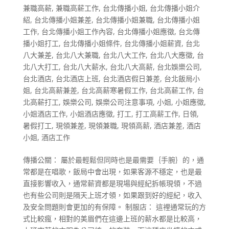
兼職高薪
,
兼職高薪工作
,
台北傳播小姐
,
台北傳播小姐介
紹
,
台北傳播小姐兼差
,
台北傳播小姐兼職
,
台北傳播小姐
工作
,
台北傳播小姐工作內容
,
台北傳播小姐應徵
,
台北傳
播小姐打工
,
台北傳播小姐條件
,
台北傳播小姐薪資
,
台北
八大兼差
,
台北八大兼職
,
台北八大工作
,
台北八大應徵
,
台
北八大打工
,
台北八大薪水
,
台北八大高薪
,
台北娛樂公司
,
台北酒店
,
台北酒店上班
,
台北酒店假日兼差
,
台北飯局小
姐
,
台北高薪兼差
,
台北高薪寒暑假工作
,
台北高薪工作
,
台
北高薪打工
,
娛樂公司
,
娛樂公司注意事項
,
小姐
,
小姐應徵
,
小姐酒店工作
,
小姐酒店應徵
,
打工
,
打工高薪工作
,
日領
,
暑假打工
,
現領兼差
,
現領兼職
,
現領高薪
,
酒店兼差
,
酒店
小姐
,
酒店工作
傳播公關： 屬於最輕鬆但同時也是最需要｛手腕｝的，通
常都是在唱歌，飯局中會出現，如果客源不穩定，也是最
直接影響收入，通常薪資都是現場與經紀拆帳現領，不過
也有些公司則是隔天上班才領，如果跟到好的經紀，收入
及安全問題則會更加的有保障。 制服店： 這裡通常玩的方
式比較瘋，相對的美眉們在這邊上班的薪水都是比較高，