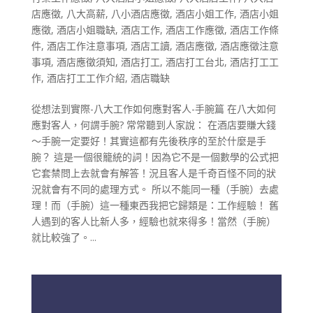
店應徵
,
八大高薪
,
八小酒店應徵
,
酒店小姐工作
,
酒店小姐
應徵
,
酒店小姐職缺
,
酒店工作
,
酒店工作應徵
,
酒店工作條
件
,
酒店工作注意事項
,
酒店工讀
,
酒店應徵
,
酒店應徵注意
事項
,
酒店應徵須知
,
酒店打工
,
酒店打工台北
,
酒店打工工
作
,
酒店打工工作介紹
,
酒店職缺
從想法到實際-八大工作如何應對客人-手腕篇 在八大如何
應對客人，何謂手腕? 常常聽到人家說： 在酒店要賺大錢
～手腕一定要好！其實這都有先後秩序的至於什麼是手
腕？ 這是一個很籠統的詞！因為它不是一個數學的公式把
它套禁問上去就會有解答！況且客人是千奇百怪不同的狀
況就會有不同的處理方式。 所以不能同一種（手腕）去處
理！而（手腕）這一種東西我把它歸類是：工作經驗！ 舊
人遇到的客人比新人多，經驗也就來得多！當然（手腕）
就比較強了。...