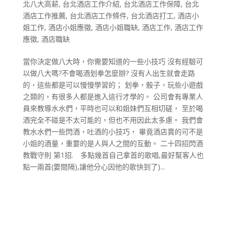
北八大高薪
,
台北酒店工作介紹
,
台北酒店工作保障
,
台北
酒店工作推薦
,
台北酒店工作條件
,
台北酒店打工
,
酒店小
姐工作
,
酒店小姐應徵
,
酒店小姐職缺
,
酒店工作
,
酒店工作
應徵
,
酒店職缺
當你決定做八大時，你需要知道的一些小技巧 沒有經驗可
以做八大嗎?不會喝酒划拳怎麼辦? 沒有人出生就會走路
的，這些都是可以慢慢學習的； 划拳，骰子，玩些小遊戲
之類的，有很多人都是進入這行才學的。 公司會有專業人
員來教導水水們，平時也可以和姐妹們互相切磋， 至於喝
酒完全不碰是不太可能的，但也不用因此太多慮。 我們會
教水水們一些閃酒，吐酒的小技巧， 畢竟酒店賣的可不是
小姐的酒量，重要的是人與人之間的互動。 二十四招閃酒
教戰守則 第1招. 多點幾首自己拿首的歌唱,最好幫客人也
點一兩首(要間隔),讓他分心因他的歌快到了)...