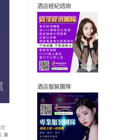
酒店經紀諮詢
酒店服裝團隊
大打
薪
,
兼