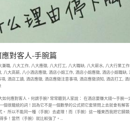
何應對客人-手腕篇
大兼職
,
八大工作
,
八大應徵
,
八大打工
,
八大職缺
,
八大薪水
,
八大行業工作
徵
,
八大高薪
,
八小酒店應徵
,
酒店小姐工作
,
酒店小姐應徵
,
酒店小姐職缺
,
事項
,
酒店工讀
,
酒店應徵
,
酒店應徵注意事項
,
酒店應徵須知
,
酒店打工
,
酒
缺
八大如何應對客人，何謂手腕? 常常聽到人家說： 在酒店要賺大錢～手腕一
是一個很籠統的詞！因為它不是一個數學的公式把它套禁問上去就會有解答
式。 所以不能同一種（手腕）去處理！而（手腕）這一種東西我把它歸類
多！當然（手腕）就比較強了。...