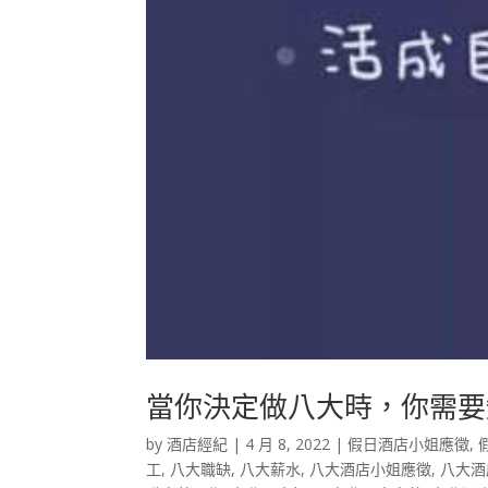
當你決定做八大時，你需要
by
酒店經紀
|
4 月 8, 2022
|
假日酒店小姐應徵
,
工
,
八大職缺
,
八大薪水
,
八大酒店小姐應徵
,
八大酒