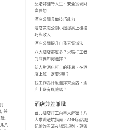
紀陪妳翻轉人生、安全實現財
富夢想
酒店公關具備技巧能力
酒店兼職公關小姐提高上檯技
巧與收入
酒店公關提升自我素質辦法
八大酒店那麼多？求職打工者
到底要如何選擇？
新人對酒店打工的迷思，在酒
店上班一定要S嗎？
找工作為什麼選擇來酒店，酒
店上班有風險嗎？
酒店兼差兼職
打
徵
,
兼
台北酒店打工內幕大解密！八
兼職
,
大求職避坑指南，ANN酒店經
台北八
紀帶妳看清夜場潛規則、尊榮