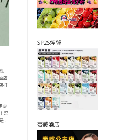
SP2S煙彈
應
酒店
店打
定要
！況
是：
豪威酒店