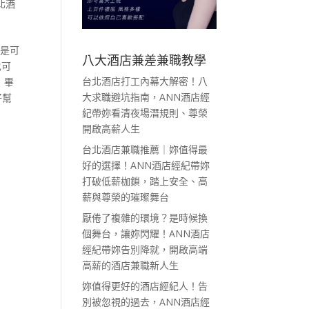
北酒
都是可
八大酒店兼差兼職教學
也可
台北酒店打工內幕大解密！八
 畢
大求職避坑指南，ANN酒店經
好幫
紀帶妳看清夜場潛規則、尊榮
開啟高薪人生
台北酒店兼職推薦｜妳值得最
好的選擇！ANN酒店經紀帶妳
打破低薪枷鎖，踏上安全、高
薪與尊榮的璀璨舞台
厭倦了複雜的環境？是時候換
個舞台，讓妳閃耀！ANN酒店
經紀帶妳告別降就，開啟高端
高薪的酒店兼職新人生
妳值得更好的酒店經紀人！告
別被忽視的過去，ANN酒店經