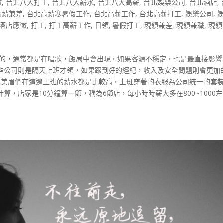
徵
,
台北八大打工
,
台北八大薪水
,
台北八大高薪
,
台北娛樂公司
,
台北酒店
,
高薪兼差
,
台北高薪寒暑假工作
,
台北高薪工作
,
台北高薪打工
,
娛樂公司
,
酒店應徵
,
打工
,
打工高薪工作
,
日領
,
暑假打工
,
現領兼差
,
現領兼職
,
現領
｝的，通常都是在唱歌，飯局中會出現，如果客源不穩定，也是最直接影響
些公司則是隔天上班才領，如果跟到好的經紀，收入及安全問題則會更加
對的美眉們在這邊上班的薪水都是比較高，上班穿著的衣服為公司統一的套
，店家是10分鐘算一節，稱為6節店，每小時時薪大多在800~1000