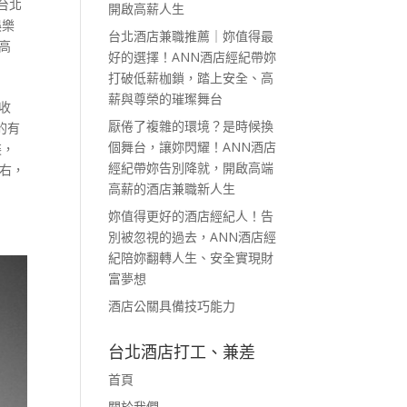
台北
開啟高薪人生
娛樂
台北酒店兼職推薦｜妳值得最
高
好的選擇！ANN酒店經紀帶妳
打破低薪枷鎖，踏上安全、高
薪與尊榮的璀璨舞台
收
厭倦了複雜的環境？是時候換
的有
個舞台，讓妳閃耀！ANN酒店
裝，
經紀帶妳告別降就，開啟高端
左右，
高薪的酒店兼職新人生
妳值得更好的酒店經紀人！告
別被忽視的過去，ANN酒店經
紀陪妳翻轉人生、安全實現財
富夢想
酒店公關具備技巧能力
台北酒店打工、兼差
首頁
關於我們