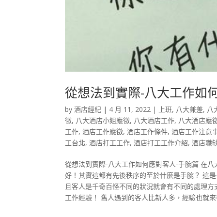
從想法到實際-八大工作如
by
酒店經紀
|
4 月 11, 2022
|
上班
,
八大兼差
,
八
徵
,
八大酒店小姐應徵
,
八大酒店工作
,
八大酒店應
工作
,
酒店工作應徵
,
酒店工作條件
,
酒店工作注意
工台北
,
酒店打工工作
,
酒店打工工作介紹
,
酒店職
從想法到實際-八大工作如何應對客人-手腕篇 在
好！其實這都有先後秩序的至於什麼是手腕？ 這
且客人是千奇百怪不同的狀況就會有不同的處理方
工作經驗！ 舊人遇到的客人比新人多，經驗也就來得