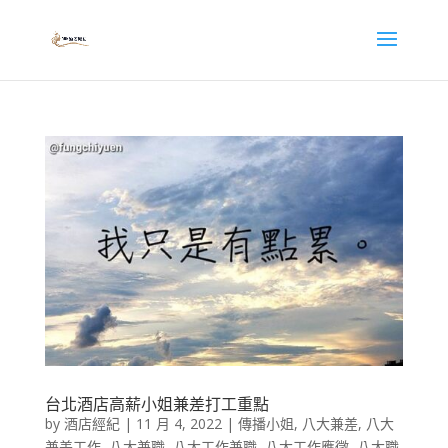
台北酒店高薪小姐兼差打工重點
by
酒店經紀
|
11 月 4, 2022
|
傳播小姐
,
八大兼差
,
八大
兼差工作
,
八大兼職
,
八大工作兼職
,
八大工作應徵
,
八大職