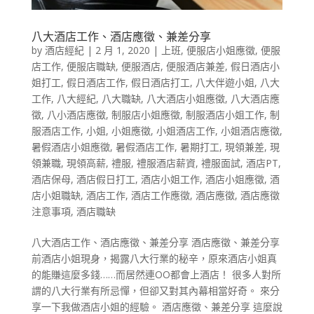
八大酒店工作、酒店應徵、兼差分享
by
酒店經紀
|
2 月 1, 2020
|
上班
,
便服店小姐應徵
,
便服
店工作
,
便服店職缺
,
便服酒店
,
便服酒店兼差
,
假日酒店小
姐打工
,
假日酒店工作
,
假日酒店打工
,
八大伴遊小姐
,
八大
工作
,
八大經紀
,
八大職缺
,
八大酒店小姐應徵
,
八大酒店應
徵
,
八小酒店應徵
,
制服店小姐應徵
,
制服酒店小姐工作
,
制
服酒店工作
,
小姐
,
小姐應徵
,
小姐酒店工作
,
小姐酒店應徵
,
暑假酒店小姐應徵
,
暑假酒店工作
,
暑期打工
,
現領兼差
,
現
領兼職
,
現領高薪
,
禮服
,
禮服酒店薪資
,
禮服面試
,
酒店PT
,
酒店保母
,
酒店假日打工
,
酒店小姐工作
,
酒店小姐應徵
,
酒
店小姐職缺
,
酒店工作
,
酒店工作應徵
,
酒店應徵
,
酒店應徵
注意事項
,
酒店職缺
八大酒店工作、酒店應徵、兼差分享 酒店應徵、兼差分享
前酒店小姐現身，揭露八大行業的秘辛，原來酒店小姐真
的能賺這麼多錢……而居然連OO都會上酒店！ 很多人對所
謂的八大行業有所忌憚，但卻又對其內幕相當好奇。 來分
享一下我做酒店小姐的經驗。 酒店應徵、兼差分享 這麼說