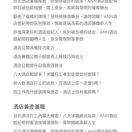
台北酒店兼職推薦｜妳值得最好的選擇！ANN酒店經紀帶
妳打破低薪枷鎖，踏上安全、高薪與尊榮的璀璨舞台
厭倦了複雜的環境？是時候換個舞台，讓妳閃耀！ANN酒
店經紀帶妳告別降就，開啟高端高薪的酒店兼職新人生
妳值得更好的酒店經紀人！告別被忽視的過去，ANN酒店
經紀陪妳翻轉人生、安全實現財富夢想
酒店公關具備技巧能力
酒店兼職公關小姐提高上檯技巧與收入
酒店公關提升自我素質辦法
八大酒店那麼多？求職打工者到底要如何選擇？
新人對酒店打工的迷思，在酒店上班一定要S嗎？
找工作為什麼選擇來酒店，酒店上班有風險嗎？
酒店兼差兼職
台北酒店打工內幕大解密！八大求職避坑指南，ANN酒店
經紀帶妳看清夜場潛規則、尊榮開啟高薪人生
台北酒店兼職推薦｜妳值得最好的選擇！ANN酒店經紀帶