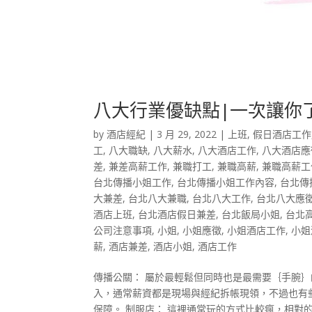
八大行業優缺點|一次讓你
by
酒店經紀
|
3 月 29, 2022
|
上班
,
假日酒店工作
工
,
八大職缺
,
八大薪水
,
八大酒店工作
,
八大酒店應
差
,
兼差高薪工作
,
兼職打工
,
兼職高薪
,
兼職高薪工
台北傳播小姐工作
,
台北傳播小姐工作內容
,
台北傳
大兼差
,
台北八大兼職
,
台北八大工作
,
台北八大應
酒店上班
,
台北酒店假日兼差
,
台北飯局小姐
,
台北
公司注意事項
,
小姐
,
小姐應徵
,
小姐酒店工作
,
小姐
薪
,
酒店兼差
,
酒店小姐
,
酒店工作
傳播公關： 屬於最輕鬆但同時也是最需要｛手腕
入，通常薪資都是現場與經紀拆帳現領，不過也有
保障。 制服店： 這裡通常玩的方式比較瘋，相