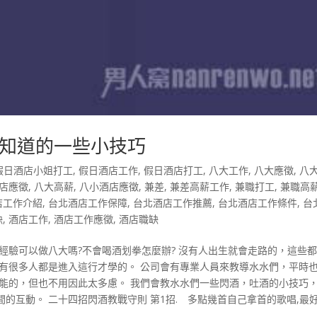
知道的一些小技巧
假日酒店小姐打工
,
假日酒店工作
,
假日酒店打工
,
八大工作
,
八大應徵
,
八
店應徵
,
八大高薪
,
八小酒店應徵
,
兼差
,
兼差高薪工作
,
兼職打工
,
兼職高
店工作介紹
,
台北酒店工作保障
,
台北酒店工作推薦
,
台北酒店工作條件
,
台
缺
,
酒店工作
,
酒店工作應徵
,
酒店職缺
經驗可以做八大嗎?不會喝酒划拳怎麼辦? 沒有人出生就會走路的，這些
，有很多人都是進入這行才學的。 公司會有專業人員來教導水水們，平時
能的，但也不用因此太多慮。 我們會教水水們一些閃酒，吐酒的小技巧，
的互動。 二十四招閃酒教戰守則 第1招. 多點幾首自己拿首的歌唱,最
.