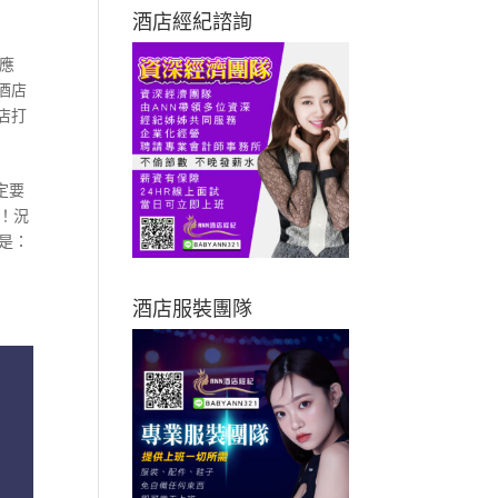
酒店經紀諮詢
應
酒店
店打
定要
！況
是：
酒店服裝團隊