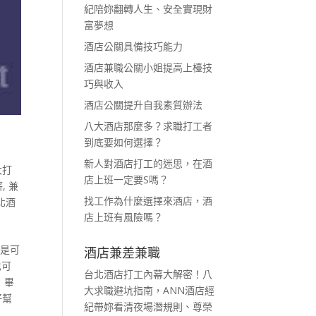
紀陪妳翻轉人生、安全實現財
富夢想
酒店公關具備技巧能力
酒店兼職公關小姐提高上檯技
巧與收入
酒店公關提升自我素質辦法
八大酒店那麼多？求職打工者
到底要如何選擇？
新人對酒店打工的迷思，在酒
大打
店上班一定要S嗎？
薪
,
兼
找工作為什麼選擇來酒店，酒
北酒
店上班有風險嗎？
都是可
酒店兼差兼職
也可
台北酒店打工內幕大解密！八
 畢
大求職避坑指南，ANN酒店經
好幫
紀帶妳看清夜場潛規則、尊榮