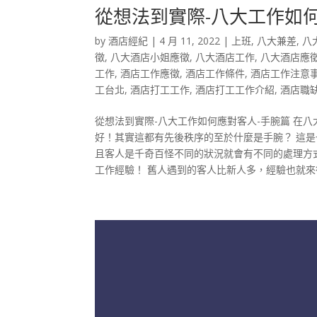
從想法到實際-八大工作如
by
酒店經紀
|
4 月 11, 2022
|
上班
,
八大兼差
,
八
徵
,
八大酒店小姐應徵
,
八大酒店工作
,
八大酒店應
工作
,
酒店工作應徵
,
酒店工作條件
,
酒店工作注意
工台北
,
酒店打工工作
,
酒店打工工作介紹
,
酒店職
從想法到實際-八大工作如何應對客人-手腕篇 在
好！其實這都有先後秩序的至於什麼是手腕？ 這
且客人是千奇百怪不同的狀況就會有不同的處理方
工作經驗！ 舊人遇到的客人比新人多，經驗也就來得