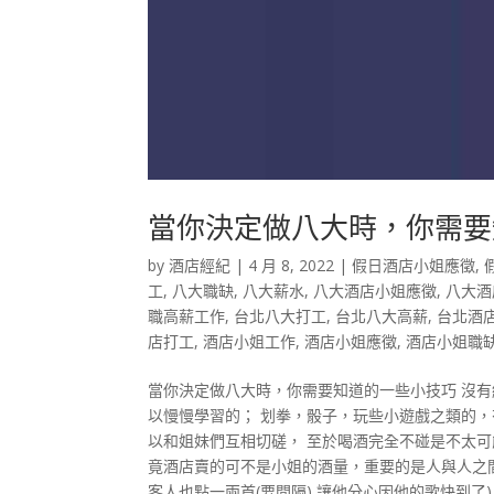
當你決定做八大時，你需要
by
酒店經紀
|
4 月 8, 2022
|
假日酒店小姐應徵
,
工
,
八大職缺
,
八大薪水
,
八大酒店小姐應徵
,
八大酒
職高薪工作
,
台北八大打工
,
台北八大高薪
,
台北酒
店打工
,
酒店小姐工作
,
酒店小姐應徵
,
酒店小姐職
當你決定做八大時，你需要知道的一些小技巧 沒有
以慢慢學習的； 划拳，骰子，玩些小遊戲之類的
以和姐妹們互相切磋， 至於喝酒完全不碰是不太可
竟酒店賣的可不是小姐的酒量，重要的是人與人之間
客人也點一兩首(要間隔),讓他分心因他的歌快到了)..