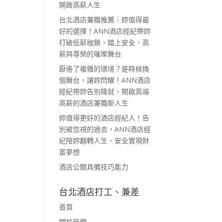
開啟高薪人生
台北酒店兼職推薦｜妳值得最
好的選擇！ANN酒店經紀帶妳
打破低薪枷鎖，踏上安全、高
薪與尊榮的璀璨舞台
厭倦了複雜的環境？是時候換
個舞台，讓妳閃耀！ANN酒店
經紀帶妳告別降就，開啟高端
高薪的酒店兼職新人生
妳值得更好的酒店經紀人！告
別被忽視的過去，ANN酒店經
紀陪妳翻轉人生、安全實現財
富夢想
酒店公關具備技巧能力
台北酒店打工、兼差
首頁
關於我們