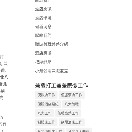
酒店應徵
酒店環境
最新消息
聯絡我們
職缺兼職兼差介紹
酒店應徵
打
按摩紓壓
徵
,
兼
兼職
,
小姐公關兼職兼差
台北八
台北
兼職打工兼差應徵工作
娛樂
便服店工作
便服酒店工作
高
便服酒店經紀
八大兼職
八大工作
兼職高薪工作
收
制服店工作
制服酒店工作
的有
裝，
台北便服店工作
台北八大兼職