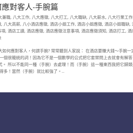
何應對客人-手腕篇
大兼職
,
八大工作
,
八大應徵
,
八大打工
,
八大職缺
,
八大薪水
,
八大行業工作
徵
,
八大高薪
,
八小酒店應徵
,
酒店小姐工作
,
酒店小姐應徵
,
酒店小姐職缺
,
事項
,
酒店工讀
,
酒店應徵
,
酒店應徵注意事項
,
酒店應徵須知
,
酒店打工
,
酒
缺
八大如何應對客人，何謂手腕? 常常聽到人家說： 在酒店要賺大錢～手腕一
是一個很籠統的詞！因為它不是一個數學的公式把它套禁問上去就會有解答
式。 所以不能同一種（手腕）去處理！而（手腕）這一種東西我把它歸類
多！當然（手腕）就比較強了。...