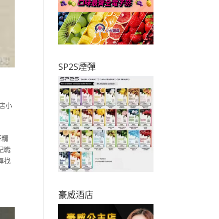
SP2S煙彈
店小
班精
紀職
尋找
豪威酒店