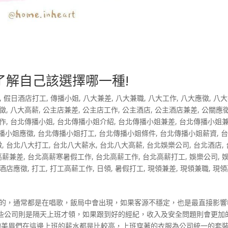
了解自己該選擇哪一種!
,
假日酒店打工
,
傳播小姐
,
八大兼差
,
八大兼職
,
八大工作
,
八大應徵
,
八大
徵
,
八大高薪
,
公主店兼差
,
公主店工作
,
公主酒店
,
公主酒店兼差
,
公關應
作
,
台北傳播小姐
,
台北傳播小姐介紹
,
台北傳播小姐兼差
,
台北傳播小姐
播小姐應徵
,
台北傳播小姐打工
,
台北傳播小姐條件
,
台北傳播小姐薪資
,
徵
,
台北八大打工
,
台北八大薪水
,
台北八大高薪
,
台北娛樂公司
,
台北酒店
,
高薪兼差
,
台北高薪寒暑假工作
,
台北高薪工作
,
台北高薪打工
,
娛樂公司
,
酒店應徵
,
打工
,
打工高薪工作
,
日領
,
暑假打工
,
現領兼差
,
現領兼職
,
現領
｝的，通常都是在唱歌，飯局中會出現，如果客源不穩定，也是最直接影響
些公司則是隔天上班才領，如果跟到好的經紀，收入及安全問題則會更加
對的美眉們在這邊上班的薪水都是比較高，上班穿著的衣服為公司統一的套