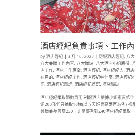
酒店經紀負責事項、工作內
by
酒店經紀
|
3 月 16, 2023
|
便服酒店經紀
,
八大
八大兼職工作內容
,
八大職缺
,
八大酒店小姐應徵
,
店工作
,
酒店工作應徵
,
酒店經紀
,
酒店經紀人
,
酒店
在目的
,
酒店經紀工作
,
酒店經紀幹什麼
,
酒店經紀
訊
,
酒店經紀風評
,
酒店經紀首選
,
酒店職缺
酒店經紀賺取節數費用 制服酒店根據小姐素質條件上
姐200我們只抽取10塊(以五天班最高兩百為例)
兼職兼差最高230，非常優秀到240酒店經紀賺取一節1