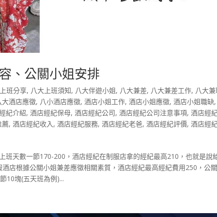
容、公關小姐安排
上班分享
,
八大上班須知
,
八大伴遊小姐
,
八大兼差
,
八大兼差工作
,
八大兼
八大酒店應徵
,
八小酒店應徵
,
酒店小姐工作
,
酒店小姐應徵
,
酒店小姐職缺
經紀介紹
,
酒店經紀保母
,
酒店經紀公司
,
酒店經紀公司注意事項
,
酒店經
推薦
,
酒店經紀收入
,
酒店經紀服務
,
酒店經紀老爸
,
酒店經紀評價
,
酒店經
班天數一節170-200，酒店經紀在制服店拿的經紀最高210，也就是說
 禮服酒店根據公關小姐兼差應徵相關素質，酒店經紀最高經紀費用250，公
0塊(五天班為例)...