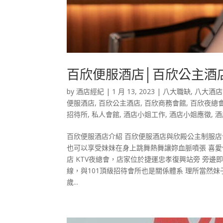
百欣便服酒店│百欣公主酒
by
酒店經紀
|
1 月 13, 2023
|
八大職缺
,
八大酒店
便服酒店
,
百欣公主酒店
,
百欣商務會館
,
百欣夜總
招待所
,
私人會館
,
酒店小姐工作
,
酒店小姐應徵
,
酒
百欣便服酒店介紹 百欣便服酒店與欣殿公主制服
也可以享受妹妹在身上跳舞熱舞讓妳血脈噴張 喜愛
店 KTV夜總會，店家位於捷運忠孝復興站旁 旁邊
線，與101頂級招待會所也是關係體系 理所當然妹
歲...