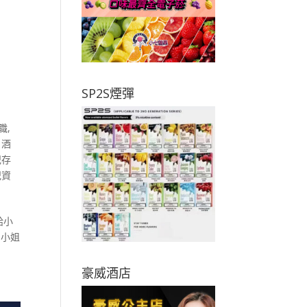
SP2S煙彈
職
,
,
酒
紀存
紀資
給小
關小姐
豪威酒店