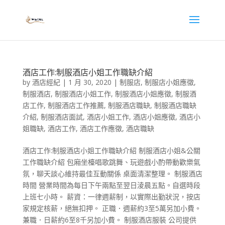
酒店工作:制服酒店小姐工作職缺介紹
by
酒店經紀
|
1 月 30, 2020
|
制服店
,
制服店小姐應徵
,
制服酒店
,
制服酒店小姐工作
,
制服酒店小姐應徵
,
制服酒
店工作
,
制服酒店工作推薦
,
制服酒店職缺
,
制服酒店職缺
介紹
,
制服酒店面試
,
酒店小姐工作
,
酒店小姐應徵
,
酒店小
姐職缺
,
酒店工作
,
酒店工作應徵
,
酒店職缺
酒店工作:制服酒店小姐工作職缺介紹 制服酒店小姐&公關
工作職缺介紹 ​包廂坐檯唱歌跳舞、玩遊戲小酌帶動歡樂氣
氛，聊天談心維持最佳互動關係 桌面清潔整理。 制服酒店
時間 營業時間為每日下午兩點至翌日淩晨五點。自選時段
上班七小時。 薪資：一律週薪制，以實際出勤狀況，按店
家規定核薪，絕無扣押。 正職．週薪約3至5萬另加小費。
兼職．日薪約6至8千另加小費。 制服酒店服裝 公司提供