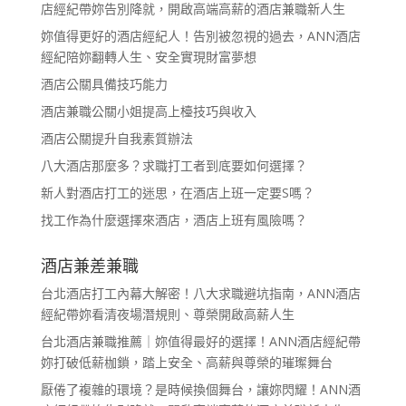
店經紀帶妳告別降就，開啟高端高薪的酒店兼職新人生
妳值得更好的酒店經紀人！告別被忽視的過去，ANN酒店
經紀陪妳翻轉人生、安全實現財富夢想
酒店公關具備技巧能力
酒店兼職公關小姐提高上檯技巧與收入
酒店公關提升自我素質辦法
八大酒店那麼多？求職打工者到底要如何選擇？
新人對酒店打工的迷思，在酒店上班一定要S嗎？
找工作為什麼選擇來酒店，酒店上班有風險嗎？
酒店兼差兼職
台北酒店打工內幕大解密！八大求職避坑指南，ANN酒店
經紀帶妳看清夜場潛規則、尊榮開啟高薪人生
台北酒店兼職推薦｜妳值得最好的選擇！ANN酒店經紀帶
妳打破低薪枷鎖，踏上安全、高薪與尊榮的璀璨舞台
厭倦了複雜的環境？是時候換個舞台，讓妳閃耀！ANN酒