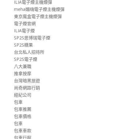
ILIA電子煙主機煙彈
meha媚嗨電子煙主機煙彈
東京魔盒電子煙主機煙彈
電子煙官網
ILIA電子煙
SP2S思博瑞電子煙
SP2S糖果
台北私人招待所
SP2S電子煙
八大兼職
推拿按摩
台灣暗黑旅遊
尚奇網路行銷
經紀公司
包車
包車推薦
包車價格
包車
包車車款
包車行程