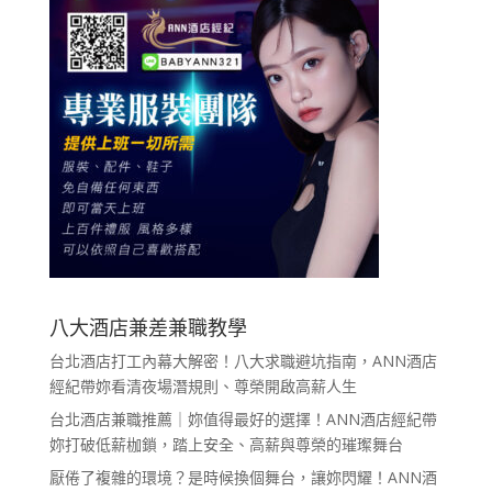
八大酒店兼差兼職教學
台北酒店打工內幕大解密！八大求職避坑指南，ANN酒店
經紀帶妳看清夜場潛規則、尊榮開啟高薪人生
台北酒店兼職推薦｜妳值得最好的選擇！ANN酒店經紀帶
妳打破低薪枷鎖，踏上安全、高薪與尊榮的璀璨舞台
厭倦了複雜的環境？是時候換個舞台，讓妳閃耀！ANN酒