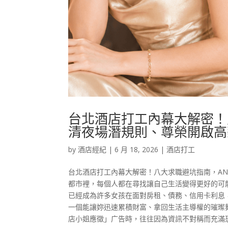
台北酒店打工內幕大解密！
清夜場潛規則、尊榮開啟高
by
酒店經紀
|
6 月 18, 2026
|
酒店打工
台北酒店打工內幕大解密！八大求職避坑指南，A
都市裡，每個人都在尋找讓自己生活變得更好的可
已經成為許多女孩在面對房租、債務、信用卡利息
一個能讓妳迅速累積財富、拿回生活主導權的璀璨
店小姐應徵」广告時，往往因為資訊不對稱而充滿恐懼