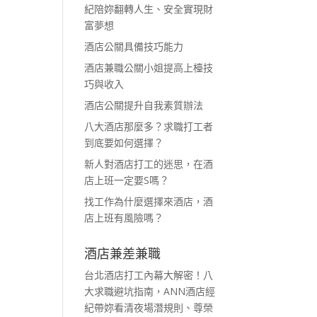
紀陪妳翻轉人生、安全實現財
富夢想
酒店公關具備技巧能力
酒店兼職公關小姐提高上檯技
巧與收入
酒店公關提升自我素質辦法
八大酒店那麼多？求職打工者
到底要如何選擇？
新人對酒店打工的迷思，在酒
店上班一定要S嗎？
找工作為什麼選擇來酒店，酒
店上班有風險嗎？
酒店兼差兼職
台北酒店打工內幕大解密！八
大求職避坑指南，ANN酒店經
紀帶妳看清夜場潛規則、尊榮