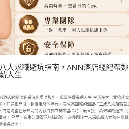
八大求職避坑指南，ANN酒店經紀帶妳
薪人生
NN酒店經紀帶妳看清夜場潛規則、尊榮開啟高薪人生 生活在大台北這座
能。在通膨高漲、物價飛發的年代，尋求高回報的酒店打工或八大兼職管
，或是渴望在最短時間內存到獨立創業基金時，最直接且高效率的選擇。
舞台。 然而，夜場江湖資訊錯綜複雜，許多剛涉世未深的新人女孩在瀏覽
與迷惘。...