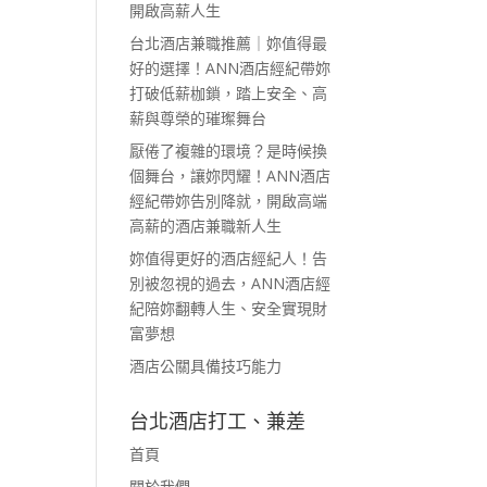
開啟高薪人生
台北酒店兼職推薦｜妳值得最
好的選擇！ANN酒店經紀帶妳
打破低薪枷鎖，踏上安全、高
薪與尊榮的璀璨舞台
厭倦了複雜的環境？是時候換
個舞台，讓妳閃耀！ANN酒店
經紀帶妳告別降就，開啟高端
高薪的酒店兼職新人生
妳值得更好的酒店經紀人！告
別被忽視的過去，ANN酒店經
紀陪妳翻轉人生、安全實現財
富夢想
酒店公關具備技巧能力
台北酒店打工、兼差
首頁
關於我們