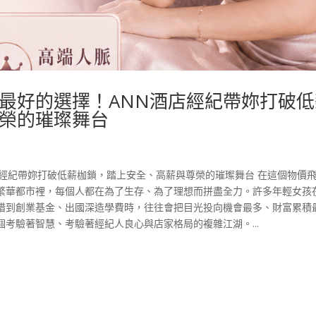
最好的選擇！ANN酒店經紀帶妳打破低
榮的璀璨舞台
店經紀帶妳打破低薪枷鎖，踏上安全、高薪與尊榮的璀璨舞台 在這個物價
繁華都市裡，每個人都在為了生存、為了理想而拼盡全力。許多年輕女孩
措到創業基金、出國深造學費時，往往會把目光投向機會最多、財富累積
考驗著智慧、考驗著經紀人良心與店家格局的複雜江湖。...