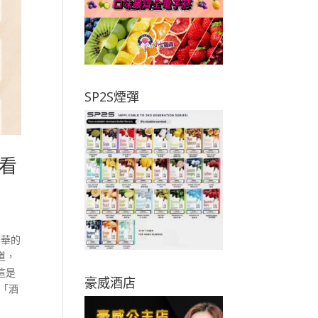
SP2S煙彈
看
繁華的
道，
這是
豪威酒店
「酒