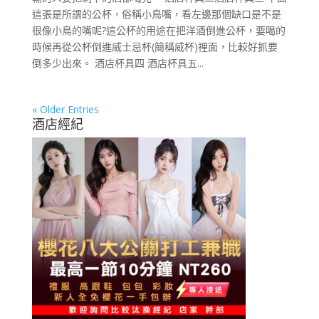
這張是所謂的公杯，俗稱小鳥嘴，看左邊那個缺口是不是
很像小鳥的嘴呢?這公杯的用途在把洋酒倒進公杯，要喝的
時候再從公杯倒進威士忌杯(簡稱威杯)裡面，比較好抓要
倒多少出來。 酒店杯具四 酒店杯具五...
« Older Entries
酒店經紀