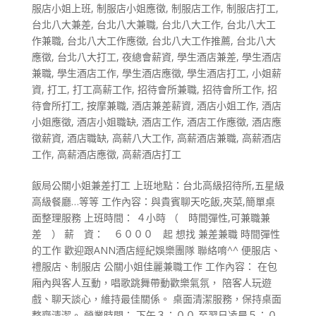
服店小姐上班
,
制服店小姐應徵
,
制服店工作
,
制服店打工
,
台北八大兼差
,
台北八大兼職
,
台北八大工作
,
台北八大工
作兼職
,
台北八大工作應徵
,
台北八大工作推薦
,
台北八大
應徵
,
台北八大打工
,
夜總會薪資
,
學生酒店兼差
,
學生酒店
兼職
,
學生酒店工作
,
學生酒店應徵
,
學生酒店打工
,
小姐薪
資
,
打工
,
打工高薪工作
,
招待會所兼職
,
招待會所工作
,
招
待會所打工
,
按摩兼職
,
酒店兼差薪資
,
酒店小姐工作
,
酒店
小姐應徵
,
酒店小姐職缺
,
酒店工作
,
酒店工作應徵
,
酒店應
徵薪資
,
酒店職缺
,
高薪八大工作
,
高薪酒店兼職
,
高薪酒店
工作
,
高薪酒店應徵
,
高薪酒店打工
飯局公關小姐兼差打工 上班地點：台北高級招待所,五星級
高級餐廳…等等 工作內容：與貴賓聊天吃飯,夾菜,簡單桌
面整理服務 上班時間： ４小時 （ 時間彈性,可兼職兼
差 ） 薪 資： ６０００ 起 想找 兼差兼職 時間彈性
的工作 歡迎跟ANN酒店經紀娛樂團隊 聯絡唷^^ 便服店、
禮服店、制服店 公關小姐佳麗兼職工作 工作內容： 在包
廂內與客人互動，唱歌跳舞帶動歡樂氣氛， 陪客人玩遊
戲、聊天談心，維持最佳關係。 桌面清潔服務，保持桌面
整齊清潔。 營業時間： 下午３：００ 至翌日凌晨５：０