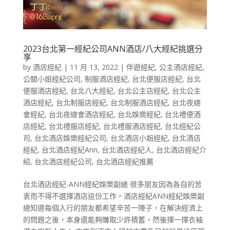
2023台北第一經紀公司ANN酒店/八大經紀挑選分
享
by
酒店經紀
|
11 月 13, 2022
|
伴遊經紀
,
公主酒店經紀
,
公關小姐經紀公司
,
制服酒店經紀
,
台北便服店經紀
,
台北
便服酒店經紀
,
台北八大經紀
,
台北公主店經紀
,
台北公主
酒店經紀
,
台北制服店經紀
,
台北制服酒店經紀
,
台北夜總
會經紀
,
台北夜總會酒店經紀
,
台北娛樂經紀
,
台北禮便酒
店經紀
,
台北禮服店經紀
,
台北禮服酒店經紀
,
台北經紀公
司
,
台北酒店娛樂經紀公司
,
台北酒店小姐經紀
,
台北酒店
經紀
,
台北酒店經紀Ann
,
台北酒店經紀人
,
台北酒店經紀介
紹
,
台北酒店經紀公司
,
台北酒店經紀推薦
台北酒店經紀-ANN經紀娛樂副總 很多朋友因為各自的苦
衷而不得不選擇酒店這份工作。酒店經紀ANN經紀娛樂副
總知道每個入行的朋友都希望辛苦一陣子，在解決經濟上
的問題之後，本身還能夠賺取少許積蓄，然後揮一揮衣袖