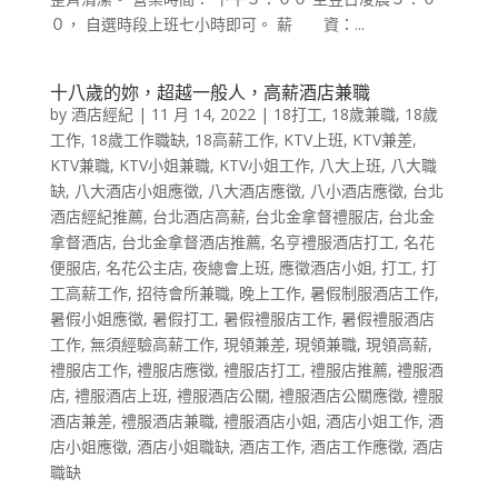
０， 自選時段上班七小時即可。 薪 資：...
十八歲的妳，超越一般人，高薪酒店兼職
by
酒店經紀
|
11 月 14, 2022
|
18打工
,
18歲兼職
,
18歲
工作
,
18歲工作職缺
,
18高薪工作
,
KTV上班
,
KTV兼差
,
KTV兼職
,
KTV小姐兼職
,
KTV小姐工作
,
八大上班
,
八大職
缺
,
八大酒店小姐應徵
,
八大酒店應徵
,
八小酒店應徵
,
台北
酒店經紀推薦
,
台北酒店高薪
,
台北金拿督禮服店
,
台北金
拿督酒店
,
台北金拿督酒店推薦
,
名亨禮服酒店打工
,
名花
便服店
,
名花公主店
,
夜總會上班
,
應徵酒店小姐
,
打工
,
打
工高薪工作
,
招待會所兼職
,
晚上工作
,
暑假制服酒店工作
,
暑假小姐應徵
,
暑假打工
,
暑假禮服店工作
,
暑假禮服酒店
工作
,
無須經驗高薪工作
,
現領兼差
,
現領兼職
,
現領高薪
,
禮服店工作
,
禮服店應徵
,
禮服店打工
,
禮服店推薦
,
禮服酒
店
,
禮服酒店上班
,
禮服酒店公關
,
禮服酒店公關應徵
,
禮服
酒店兼差
,
禮服酒店兼職
,
禮服酒店小姐
,
酒店小姐工作
,
酒
店小姐應徵
,
酒店小姐職缺
,
酒店工作
,
酒店工作應徵
,
酒店
職缺