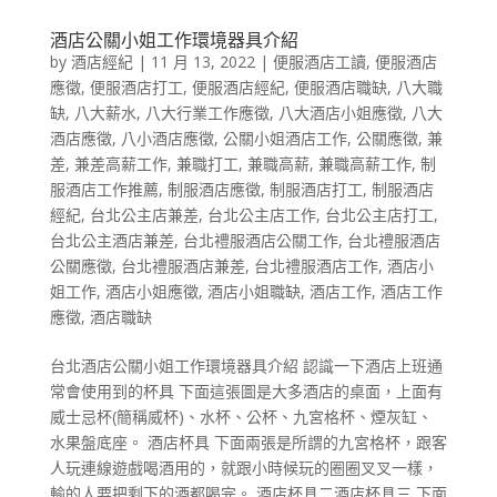
酒店公關小姐工作環境器具介紹
by
酒店經紀
|
11 月 13, 2022
|
便服酒店工讀
,
便服酒店
應徵
,
便服酒店打工
,
便服酒店經紀
,
便服酒店職缺
,
八大職
缺
,
八大薪水
,
八大行業工作應徵
,
八大酒店小姐應徵
,
八大
酒店應徵
,
八小酒店應徵
,
公關小姐酒店工作
,
公關應徵
,
兼
差
,
兼差高薪工作
,
兼職打工
,
兼職高薪
,
兼職高薪工作
,
制
服酒店工作推薦
,
制服酒店應徵
,
制服酒店打工
,
制服酒店
經紀
,
台北公主店兼差
,
台北公主店工作
,
台北公主店打工
,
台北公主酒店兼差
,
台北禮服酒店公關工作
,
台北禮服酒店
公關應徵
,
台北禮服酒店兼差
,
台北禮服酒店工作
,
酒店小
姐工作
,
酒店小姐應徵
,
酒店小姐職缺
,
酒店工作
,
酒店工作
應徵
,
酒店職缺
台北酒店公關小姐工作環境器具介紹 認識一下酒店上班通
常會使用到的杯具 下面這張圖是大多酒店的桌面，上面有
威士忌杯(簡稱威杯)、水杯、公杯、九宮格杯、煙灰缸、
水果盤底座。 酒店杯具 下面兩張是所謂的九宮格杯，跟客
人玩連線遊戲喝酒用的，就跟小時候玩的圈圈叉叉一樣，
輸的人要把剩下的酒都喝完。 酒店杯具二酒店杯具三 下面