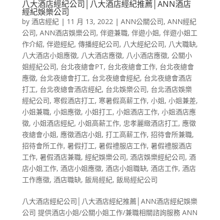
八大酒店經紀公司│八大酒店經紀推薦│ANN酒店
經紀娛樂公司
by
酒店經紀
|
11 月 13, 2022
|
ANN公關公司
,
ANN經紀
公司
,
ANN酒店娛樂公司
,
伴遊兼職
,
伴遊小姐
,
伴遊小姐工
作介紹
,
伴遊經紀
,
傳播經紀公司
,
八大經紀公司
,
八大職缺
,
八大酒店小姐應徵
,
八大酒店應徵
,
八小酒店應徵
,
公關小
姐經紀公司
,
台北夜總會PT
,
台北夜總會工作
,
台北夜總會
應徵
,
台北夜總會打工
,
台北夜總會經紀
,
台北夜總會酒店
打工
,
台北夜總會酒店經紀
,
台北娛樂公司
,
台北酒店娛樂
經紀公司
,
寒假酒店打工
,
寒暑假高薪工作
,
小姐
,
小姐兼差
,
小姐兼職
,
小姐應徵
,
小姐打工
,
小姐酒店工作
,
小姐酒店應
徵
,
小姐酒店經紀
,
小姐高薪工作
,
忠孝麗緻酒店打工
,
應徵
夜總會小姐
,
應徵酒店小姐
,
打工高薪工作
,
招待會所兼職
,
招待會所工作
,
暑假打工
,
暑假禮服店工作
,
暑假禮服酒店
工作
,
暑假酒店兼職
,
經紀娛樂公司
,
酒店娛樂經紀公司
,
酒
店小姐工作
,
酒店小姐應徵
,
酒店小姐職缺
,
酒店工作
,
酒店
工作應徵
,
酒店職缺
,
飯局經紀
,
飯局經紀公司
八大酒店經紀公司│八大酒店經紀推薦│ANN酒店經紀娛樂
公司 提供酒店小姐/公關小姐工作/兼職相關諮詢服務 ANN