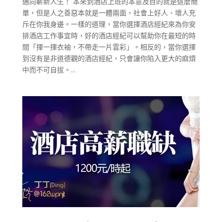
邁向嶄新人生！ 本來到酒店上班的本意及目的就是這麼簡
單，但是人之善惡本就是一體兩面，社會上好人、壞人充
斥在你我身邊。一樣的道理，當你選擇酒店經紀來為你安
排酒店工作事宜時，好的酒店經紀可以幫助你在最短的時
間「揮一揮衣袖，不帶走一片雲彩」。相反的，當你選擇
到沒有是非道德觀的酒店經紀，只會讓你陷入更大的麻煩
中而不可自拔。...