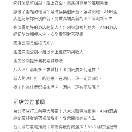
妳打破低薪枷鎖，踏上安全、高薪與尊榮的璀璨舞台
厭倦了複雜的環境？是時候換個舞台，讓妳閃耀！ANN酒
店經紀帶妳告別降就，開啟高端高薪的酒店兼職新人生
妳值得更好的酒店經紀人！告別被忽視的過去，ANN酒店
經紀陪妳翻轉人生、安全實現財富夢想
酒店公關具備技巧能力
酒店兼職公關小姐提高上檯技巧與收入
酒店公關提升自我素質辦法
八大酒店那麼多？求職打工者到底要如何選擇？
新人對酒店打工的迷思，在酒店上班一定要S嗎？
找工作為什麼選擇來酒店，酒店上班有風險嗎？
酒店兼差兼職
台北酒店打工內幕大解密！八大求職避坑指南，ANN酒店
經紀帶妳看清夜場潛規則、尊榮開啟高薪人生
台北酒店兼職推薦｜妳值得最好的選擇！ANN酒店經紀帶