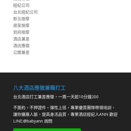
經紀公司
台北經紀公司
新北按摩
居家按摩
到府按摩
酒店兼差
酒店應徵
公關兼差
八大酒店應徵兼職打工
台北酒店打工兼差應徵，一周一天起10分鐘200
不簽約，不押證件，彈性上班，專業優質團隊帶領培訓，
讓你擴展人脈，提高身活品質，專業酒店經紀人ANN 歡迎
LINE:
@babyann
詢問