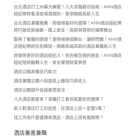
台北酒店打工內幕大解密！八大求職避坑指南，ANN酒店
經紀帶妳看清夜場潛規則、尊榮開啟高薪人生
台北酒店兼職推薦｜妳值得最好的選擇！ANN酒店經紀帶
妳打破低薪枷鎖，踏上安全、高薪與尊榮的璀璨舞台
厭倦了複雜的環境？是時候換個舞台，讓妳閃耀！ANN酒
店經紀帶妳告別降就，開啟高端高薪的酒店兼職新人生
妳值得更好的酒店經紀人！告別被忽視的過去，ANN酒店
經紀陪妳翻轉人生、安全實現財富夢想
酒店公關具備技巧能力
酒店兼職公關小姐提高上檯技巧與收入
酒店公關提升自我素質辦法
八大酒店那麼多？求職打工者到底要如何選擇？
新人對酒店打工的迷思，在酒店上班一定要S嗎？
找工作為什麼選擇來酒店，酒店上班有風險嗎？
酒店兼差兼職