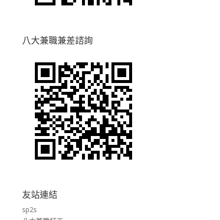
八大兼職兼差諮詢
友站連結
sp2s