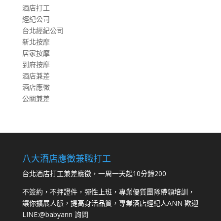
酒店打工
經紀公司
台北經紀公司
新北按摩
居家按摩
到府按摩
酒店兼差
酒店應徵
公關兼差
八大酒店應徵兼職打工
台北酒店打工兼差應徵，一周一天起10分鐘200
不簽約，不押證件，彈性上班，專業優質團隊帶領培訓，
讓你擴展人脈，提高身活品質，專業酒店經紀人ANN 歡迎
LINE:
@babyann
詢問