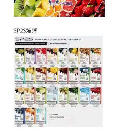
SP2S煙彈