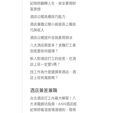
紀陪妳翻轉人生、安全實現財
富夢想
酒店公關具備技巧能力
酒店兼職公關小姐提高上檯技
巧與收入
酒店公關提升自我素質辦法
八大酒店那麼多？求職打工者
到底要如何選擇？
新人對酒店打工的迷思，在酒
店上班一定要S嗎？
找工作為什麼選擇來酒店，酒
店上班有風險嗎？
酒店兼差兼職
台北酒店打工內幕大解密！八
大求職避坑指南，ANN酒店經
紀帶妳看清夜場潛規則、尊榮