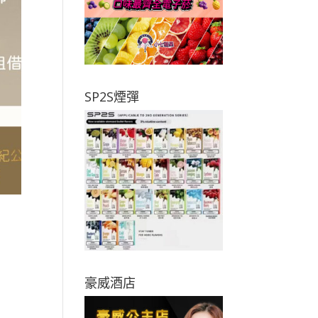
SP2S煙彈
豪威酒店