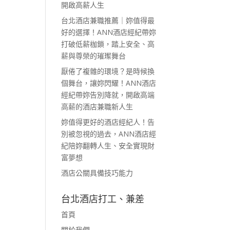
開啟高薪人生
台北酒店兼職推薦｜妳值得最
好的選擇！ANN酒店經紀帶妳
打破低薪枷鎖，踏上安全、高
薪與尊榮的璀璨舞台
厭倦了複雜的環境？是時候換
個舞台，讓妳閃耀！ANN酒店
經紀帶妳告別降就，開啟高端
高薪的酒店兼職新人生
妳值得更好的酒店經紀人！告
別被忽視的過去，ANN酒店經
紀陪妳翻轉人生、安全實現財
富夢想
酒店公關具備技巧能力
台北酒店打工、兼差
首頁
關於我們