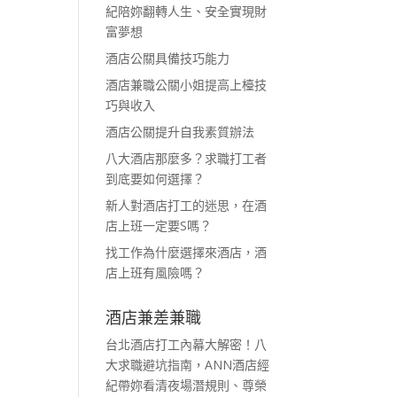
紀陪妳翻轉人生、安全實現財
富夢想
酒店公關具備技巧能力
酒店兼職公關小姐提高上檯技
巧與收入
酒店公關提升自我素質辦法
八大酒店那麼多？求職打工者
到底要如何選擇？
新人對酒店打工的迷思，在酒
店上班一定要S嗎？
找工作為什麼選擇來酒店，酒
店上班有風險嗎？
酒店兼差兼職
台北酒店打工內幕大解密！八
大求職避坑指南，ANN酒店經
紀帶妳看清夜場潛規則、尊榮