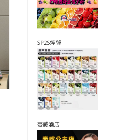
SP2S煙彈
豪威酒店