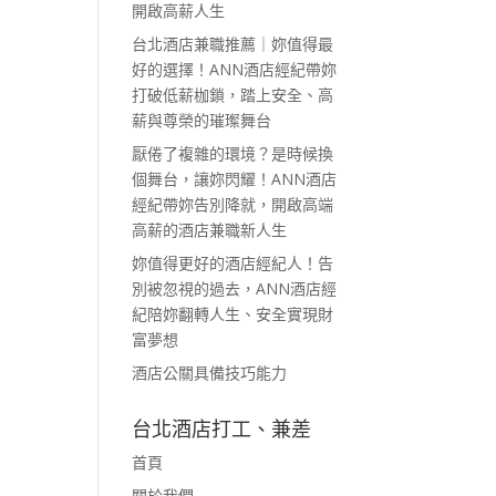
開啟高薪人生
台北酒店兼職推薦｜妳值得最
好的選擇！ANN酒店經紀帶妳
打破低薪枷鎖，踏上安全、高
薪與尊榮的璀璨舞台
厭倦了複雜的環境？是時候換
個舞台，讓妳閃耀！ANN酒店
經紀帶妳告別降就，開啟高端
高薪的酒店兼職新人生
妳值得更好的酒店經紀人！告
別被忽視的過去，ANN酒店經
紀陪妳翻轉人生、安全實現財
富夢想
酒店公關具備技巧能力
台北酒店打工、兼差
首頁
關於我們