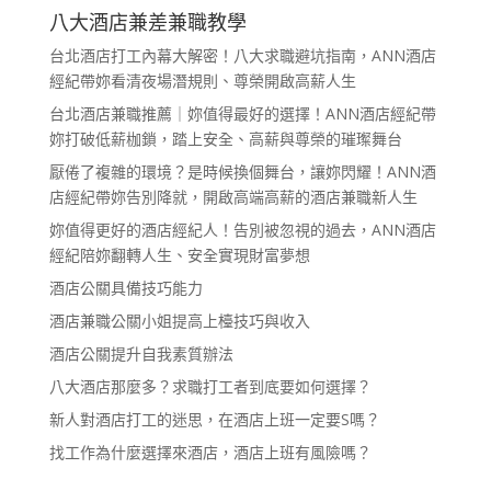
八大酒店兼差兼職教學
台北酒店打工內幕大解密！八大求職避坑指南，ANN酒店
經紀帶妳看清夜場潛規則、尊榮開啟高薪人生
台北酒店兼職推薦｜妳值得最好的選擇！ANN酒店經紀帶
妳打破低薪枷鎖，踏上安全、高薪與尊榮的璀璨舞台
厭倦了複雜的環境？是時候換個舞台，讓妳閃耀！ANN酒
店經紀帶妳告別降就，開啟高端高薪的酒店兼職新人生
妳值得更好的酒店經紀人！告別被忽視的過去，ANN酒店
經紀陪妳翻轉人生、安全實現財富夢想
酒店公關具備技巧能力
酒店兼職公關小姐提高上檯技巧與收入
酒店公關提升自我素質辦法
八大酒店那麼多？求職打工者到底要如何選擇？
新人對酒店打工的迷思，在酒店上班一定要S嗎？
找工作為什麼選擇來酒店，酒店上班有風險嗎？