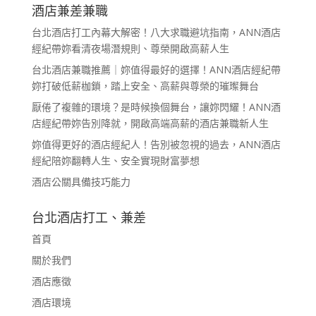
酒店兼差兼職
台北酒店打工內幕大解密！八大求職避坑指南，ANN酒店
經紀帶妳看清夜場潛規則、尊榮開啟高薪人生
台北酒店兼職推薦｜妳值得最好的選擇！ANN酒店經紀帶
妳打破低薪枷鎖，踏上安全、高薪與尊榮的璀璨舞台
厭倦了複雜的環境？是時候換個舞台，讓妳閃耀！ANN酒
店經紀帶妳告別降就，開啟高端高薪的酒店兼職新人生
妳值得更好的酒店經紀人！告別被忽視的過去，ANN酒店
經紀陪妳翻轉人生、安全實現財富夢想
酒店公關具備技巧能力
台北酒店打工、兼差
首頁
關於我們
酒店應徵
酒店環境