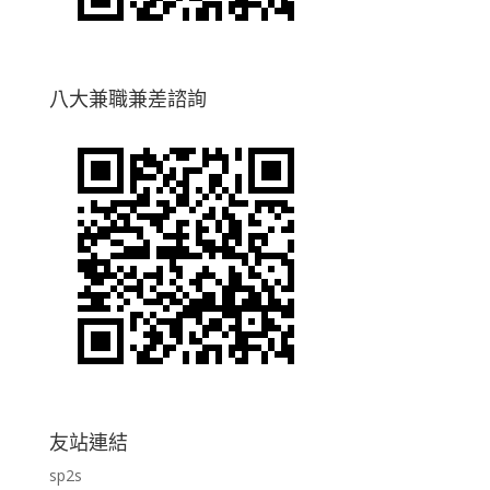
八大兼職兼差諮詢
友站連結
sp2s