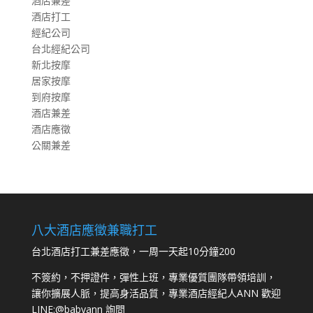
酒店兼差
酒店打工
經紀公司
台北經紀公司
新北按摩
居家按摩
到府按摩
酒店兼差
酒店應徵
公關兼差
八大酒店應徵兼職打工
台北酒店打工兼差應徵，一周一天起10分鐘200
不簽約，不押證件，彈性上班，專業優質團隊帶領培訓，
讓你擴展人脈，提高身活品質，專業酒店經紀人ANN 歡迎
LINE:
@babyann
詢問