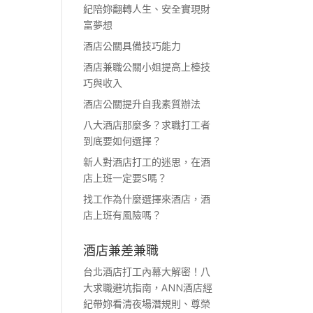
紀陪妳翻轉人生、安全實現財
富夢想
酒店公關具備技巧能力
酒店兼職公關小姐提高上檯技
巧與收入
酒店公關提升自我素質辦法
八大酒店那麼多？求職打工者
到底要如何選擇？
新人對酒店打工的迷思，在酒
店上班一定要S嗎？
找工作為什麼選擇來酒店，酒
店上班有風險嗎？
酒店兼差兼職
台北酒店打工內幕大解密！八
大求職避坑指南，ANN酒店經
紀帶妳看清夜場潛規則、尊榮