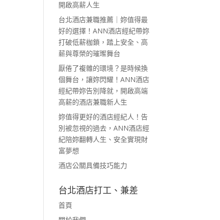
開啟高薪人生
台北酒店兼職推薦｜妳值得最
好的選擇！ANN酒店經紀帶妳
打破低薪枷鎖，踏上安全、高
薪與尊榮的璀璨舞台
厭倦了複雜的環境？是時候換
個舞台，讓妳閃耀！ANN酒店
經紀帶妳告別降就，開啟高端
高薪的酒店兼職新人生
妳值得更好的酒店經紀人！告
別被忽視的過去，ANN酒店經
紀陪妳翻轉人生、安全實現財
富夢想
酒店公關具備技巧能力
台北酒店打工、兼差
首頁
關於我們