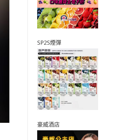
SP2S煙彈
豪威酒店