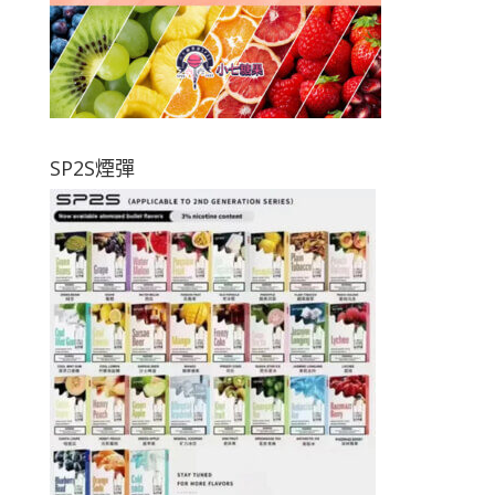
SP2S煙彈