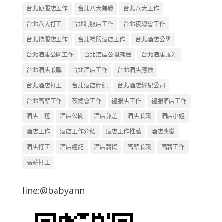
台北便服店工作
台北八大兼職
台北八大工作
台北八大打工
台北制服店工作
台北夜總會工作
台北禮服店工作
台北禮服酒店工作
台北酒店公關
台北酒店公關工作
台北酒店公關應徵
台北酒店兼差
台北酒店兼職
台北酒店工作
台北酒店應徵
台北酒店打工
台北酒店經紀
台北酒店經紀公司
台北高薪工作
夜總會工作
禮服店工作
禮服酒店工作
酒店上班
酒店公關
酒店兼差
酒店兼職
酒店小姐
酒店工作
酒店工作介紹
酒店工作推薦
酒店應徵
酒店打工
酒店經紀
酒店薪資
高薪兼職
高薪工作
高薪打工
line:@babyann