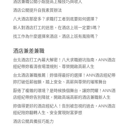
酒店兼職公關小姐提高上檯技巧與收入
酒店公關提升自我素質辦法
八大酒店那麼多？求職打工者到底要如何選擇？
新人對酒店打工的迷思，在酒店上班一定要S嗎？
找工作為什麼選擇來酒店，酒店上班有風險嗎？
酒店兼差兼職
台北酒店打工內幕大解密！八大求職避坑指南，ANN酒店
經紀帶妳看清夜場潛規則、尊榮開啟高薪人生
台北酒店兼職推薦｜妳值得最好的選擇！ANN酒店經紀帶
妳打破低薪枷鎖，踏上安全、高薪與尊榮的璀璨舞台
厭倦了複雜的環境？是時候換個舞台，讓妳閃耀！ANN酒
店經紀帶妳告別降就，開啟高端高薪的酒店兼職新人生
妳值得更好的酒店經紀人！告別被忽視的過去，ANN酒店
經紀陪妳翻轉人生、安全實現財富夢想
酒店公關具備技巧能力