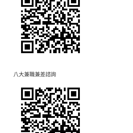
八大兼職兼差諮詢