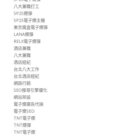
八大兼職打工
SP2S煙彈
SP2S電子煙主機
東京魔盒電子煙彈
LANA煙彈
RELX電子煙彈
酒店兼職
八大兼職
酒店經紀
台北八大工作
台北酒店經紀
網路行銷
SEO搜尋引擎優化
網站架設
電子煙廣告代操
電子煙SEO
TNT電子煙
TNT煙彈
TNT電子煙