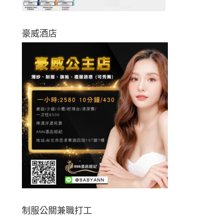
豪威酒店
制服公關兼職打工