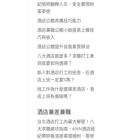
紀陪妳翻轉人生、安全實現財
富夢想
酒店公關具備技巧能力
酒店兼職公關小姐提高上檯技
巧與收入
酒店公關提升自我素質辦法
八大酒店那麼多？求職打工者
到底要如何選擇？
新人對酒店打工的迷思，在酒
店上班一定要S嗎？
找工作為什麼選擇來酒店，酒
店上班有風險嗎？
酒店兼差兼職
台北酒店打工內幕大解密！八
大求職避坑指南，ANN酒店經
紀帶妳看清夜場潛規則、尊榮