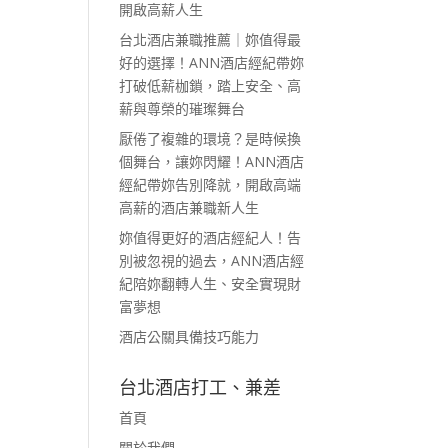
開啟高薪人生
台北酒店兼職推薦｜妳值得最
好的選擇！ANN酒店經紀帶妳
打破低薪枷鎖，踏上安全、高
薪與尊榮的璀璨舞台
厭倦了複雜的環境？是時候換
個舞台，讓妳閃耀！ANN酒店
經紀帶妳告別降就，開啟高端
高薪的酒店兼職新人生
妳值得更好的酒店經紀人！告
別被忽視的過去，ANN酒店經
紀陪妳翻轉人生、安全實現財
富夢想
酒店公關具備技巧能力
台北酒店打工、兼差
首頁
關於我們