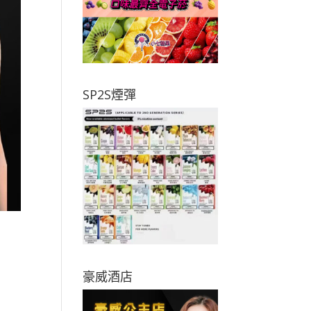
SP2S煙彈
豪威酒店